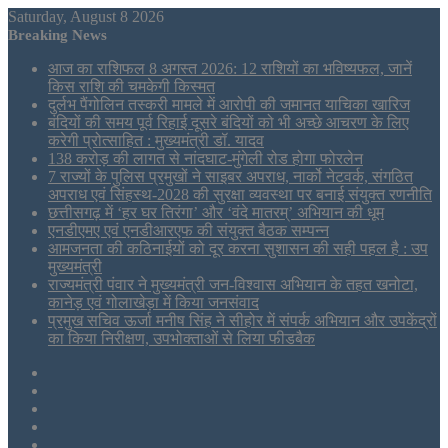
Saturday, August 8 2026
Breaking News
आज का राशिफल 8 अगस्त 2026: 12 राशियों का भविष्यफल, जानें
किस राशि की चमकेगी किस्मत
दुर्लभ पैंगोलिन तस्करी मामले में आरोपी की जमानत याचिका खारिज
बंदियों की समय पूर्व रिहाई दूसरे बंदियों को भी अच्छे आचरण के लिए
करेगी प्रोत्साहित : मुख्यमंत्री डॉ. यादव
138 करोड़ की लागत से नांदघाट-मुंगेली रोड होगा फोरलेन
7 राज्यों के पुलिस प्रमुखों ने साइबर अपराध, नार्को नेटवर्क, संगठित
अपराध एवं सिंहस्थ-2028 की सुरक्षा व्यवस्था पर बनाई संयुक्त रणनीति
छत्तीसगढ़ में ‘हर घर तिरंगा’ और ‘वंदे मातरम्’ अभियान की धूम
एनडीएमए एवं एनडीआरएफ की संयुक्त बैठक सम्पन्न
आमजनता की कठिनाईयों को दूर करना सुशासन की सही पहल है : उप
मुख्यमंत्री
राज्यमंत्री पंवार ने मुख्यमंत्री जन-विश्वास अभियान के तहत खनोटा,
कानेड़ एवं गोलाखेड़ा में किया जनसंवाद
प्रमुख सचिव ऊर्जा मनीष सिंह ने सीहोर में संपर्क अभियान और उपकेंद्रों
का किया निरीक्षण, उपभोक्ताओं से लिया फीडबैक
Sidebar
Tumblr
LinkedIn
Twitter
Facebook