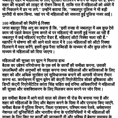
जबलपुर शहर में महिलाओं के लिए सुरक्षित वातावरण बनाने के पहले की है. हमने
शहर की सड़कों को लाइट से रोशन किया है, ताकि रात में महिलाओं को अंधेरे में
भी निकलने में डर ना लगे.'' उन्होंने बताया कि, ''जबलपुर पुलिस ने भी बड़ी
मुस्तैदी से काम किया. जहां पर भी महिलाओं को जरूरत हुई पुलिस नजर आई।
100 महिलाओं को मिलेंगे ई-रिक्शा
जगत बहादुर सिंह अनु का कहना है कि, ''इसी वजह से जबलपुर में अब कुछ ऐसे
काम जो पहले केवल पुरुष करते थे पर महिलाएं भी करती हुई नजर आ रही हैं
जबलपुर में कई महिलाएं स्ट्रीट वेंडर हैं, महिलाएं ऑटो रिक्शा चला रही हैं.''
महापौर ने घोषणा की की आने वाले साल में वे 100 महिलाओं को ऑटो रिक्शा
दिलवाने में मदद करेंगे. इसमें कुछ पैसा सब्सिडी के माध्यम से और कुछ लोन के
माध्यम से महिलाओं को दिया जाएगा।
महिलाओं की सुरक्षा पर यूएन ने मिलाया हाथ
बैठक का उद्देश्य परियोजना के एक वर्ष के कार्यों की समीक्षा करना, उसकी
उपलब्धियों और अनुभवों को साझा करना तथा महिलाओं और बालिकाओं के लिए
शहर को और अधिक सुरक्षित एवं सुविधाजनक बनाने की आगामी योजना तैयार
करना था. कार्यक्रम में यूएन वूमेन की कंट्री रिप्रेजेंटेटिव शोको इशिकावा और
डिप्टी कंट्री रिप्रेजेंटेटिव कांता सिंह सहित कई वरिष्ठ अधिकारियों ने महिलाओं
की सुरक्षा और सशक्तिकरण के लिए मिलकर काम करने पर जोर दिया।
इस समीक्षा बैठक में आने वाले साल को लेकर भी रोड मेंप बनाया गया है और
शहर को महिलाओं के लिए और बेहतर करने के दिशा में और प्रयास किए जाएंगे.
समीक्षा बैठक में पुलिस विभाग, जिला प्रशासन, पश्चिम मध्य रेलवे, धर्मशास्त्र
नेशनल लॉ यूनिवर्सिटी और भारतीय सेना के प्रतिनिधियों ने भी महिलाओं की
सुरक्षा के लिए किए गए कार्यों की जानकारी दी और भविष्य में बेहतर समन्वय के