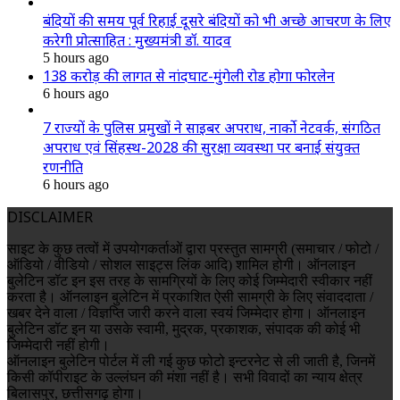
बंदियों की समय पूर्व रिहाई दूसरे बंदियों को भी अच्छे आचरण के लिए
करेगी प्रोत्साहित : मुख्यमंत्री डॉ. यादव
5 hours ago
138 करोड़ की लागत से नांदघाट-मुंगेली रोड होगा फोरलेन
6 hours ago
7 राज्यों के पुलिस प्रमुखों ने साइबर अपराध, नार्को नेटवर्क, संगठित
अपराध एवं सिंहस्थ-2028 की सुरक्षा व्यवस्था पर बनाई संयुक्त
रणनीति
6 hours ago
DISCLAIMER
साइट के कुछ तत्वों में उपयोगकर्ताओं द्वारा प्रस्तुत सामग्री (समाचार / फोटो /
ऑडियो / वीडियो / सोशल साइट्स लिंक आदि) शामिल होगी। ऑनलाइन
बुलेटिन डॉट इन इस तरह के सामग्रियों के लिए कोई जिम्मेदारी स्वीकार नहीं
करता है। ऑनलाइन बुलेटिन में प्रकाशित ऐसी सामग्री के लिए संवाददाता /
खबर देने वाला / विज्ञप्ति जारी करने वाला स्वयं जिम्मेदार होगा। ऑनलाइन
बुलेटिन डॉट इन या उसके स्वामी, मुद्रक, प्रकाशक, संपादक की कोई भी
जिम्मेदारी नहीं होगी।
ऑनलाइन बुलेटिन पोर्टल में ली गई कुछ फोटो इन्टरनेट से ली जाती है, जिनमें
किसी कॉपीराइट के उल्लंघन की मंशा नहीं है। सभी विवादों का न्याय क्षेत्र
बिलासपुर, छत्तीसगढ़ होगा।