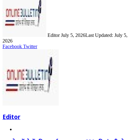
an
email
Editor
July 5, 2026
Last Updated: July 5,
2026
LinkedIn
Share
Print
Facebook
Twitter
via
Email
Editor
Website