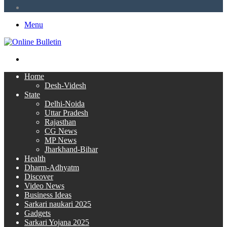
RSS
Menu
Search
for
Home
Desh-Videsh
State
Delhi-Noida
Uttar Pradesh
Rajasthan
CG News
MP News
Jharkhand-Bihar
Health
Dharm-Adhyatm
Discover
Video News
Business Ideas
Sarkari naukari 2025
Gadgets
Sarkari Yojana 2025