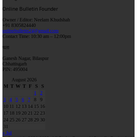
Online Bulletin Founder
Owner / Editor: Neelam Khudshah
+91 8305824440
onlinebulletin24@gmail.com
Contact Time: 10:30 am – 12:00pm
पता
Ganesh Nagar, Bilaspur
Chhattisgarh
PIN: 495004
August 2026
M
T
W
T
F
S
S
1
2
3
4
5
6
7
8
9
10
11
12
13
14
15
16
17
18
19
20
21
22
23
24
25
26
27
28
29
30
31
« Jul