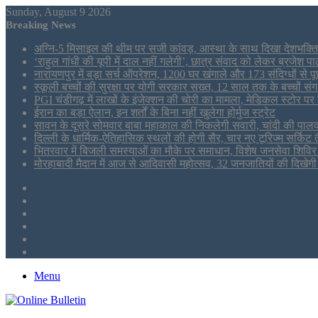
Sunday, August 9 2026
Breaking News
अग्नि-5 मिसाइल की थीम पर सजी कांवड़, आस्था के साथ दिखा देशभक्ति
‘राहुल गांधी की यूपी में दाल नहीं गलेगी’, छात्र संवाद को लेकर ब्रजेश
नारायणपुर में बड़ा सर्च ऑपरेशन, 1200 घर खंगाले और 173 संदिग्धों से 
स्कूली बच्चों की सुरक्षा पर योगी सरकार सख्त, 12 साल तक के बच्चों संग अ
PGI चंडीगढ़ में लाखों के इंजेक्शन की चोरी का मामला, मेडिकल स्टोर पर 
ईरान का बड़ा ऐलान, इन शर्तों के बिना नहीं खुलेगा होर्मुज स्ट्रेट
सावन के दूसरे सोमवार बाबा महाकाल की निकलेगी सवारी, चांदी की पालक
दिल्ली के धार्मिक-ऐतिहासिक स्थलों की होगी सैर, चार नए टूरिज्म सर्किट 
भितरवार में बिजली समस्याओं का मौके पर समाधान, विशेष जनसेवा शिविर 
मोरहाबादी मैदान में आज से आदिवासी महोत्सव, 32 जनजातियों की दिखेगी
Sidebar
Tumblr
LinkedIn
Twitter
Facebook
RSS
Menu