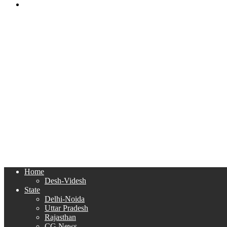
Search
for
Home
Desh-Videsh
State
Delhi-Noida
Uttar Pradesh
Rajasthan
CG News