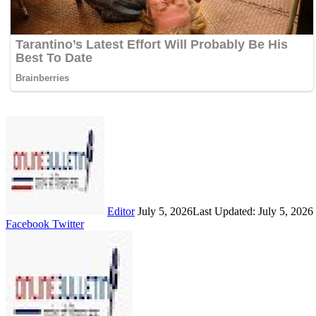
Send
an
email
Editor
July 5, 2026
Last Updated: July 5, 2026
LinkedIn
Share
Print
Facebook
Twitter
via
Email