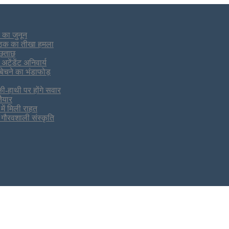
 का जुनून
 पाठक का तीखा हमला
पूछताछ
टेंडेंट अनिवार्य
बेचने का भंडाफोड़
ी-हाथी पर होंगे सवार
तैयार
में मिली राहत
 गौरवशाली संस्कृति