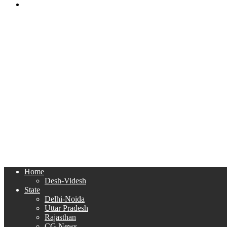
Search
for
Home
Desh-Videsh
State
Delhi-Noida
Uttar Pradesh
Rajasthan
CG News