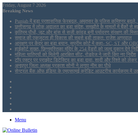
Friday, August 7 2026
Breaking News
Punjab में बड़ा प्रशासनिक फेरबदल, अमृतसर के पुलिस कमिश्नर बदले, हर
छत्तीसगढ़ में लोक अदालत का बड़ा संदेश, समझौते के मामलों में बैंकों से 
कृत्रिम पौधों, जूट और बांस से सजी कांवड़ बनी पर्यावरण संरक्षण की मिस
समाज की एकजुटता ही विकास की सबसे बड़ी ताकत: राजेश अग्रवाल
आरक्षण पर केंद्र का बड़ा बयान, सुप्रीम कोर्ट में कहा- SC, ST और 
हाईकोर्ट सख्त, छिन्नमस्तिका मंदिर के 254 वेंडरों को जल्द दुकान देने निर्द
महिला यात्रियों को मिलेगी आरक्षित सीट, रोडवेज ने जारी किए नए निर्देश
टॉप एक्टर पर प्राइवेट डिटेक्टिव का बड़ा दावा, शादी और रिश्ते को लेक
अनूपपुर जिला अध्यक्ष प्रकाश सोनी ने लगाए नीम का पौधे
सेन्ट्रल बैंक ऑफ इंडिया के एमएसएमई क्रेडिट आउटरीच कार्यक्रम में उद
Sidebar
Tumblr
LinkedIn
Twitter
Facebook
RSS
Menu