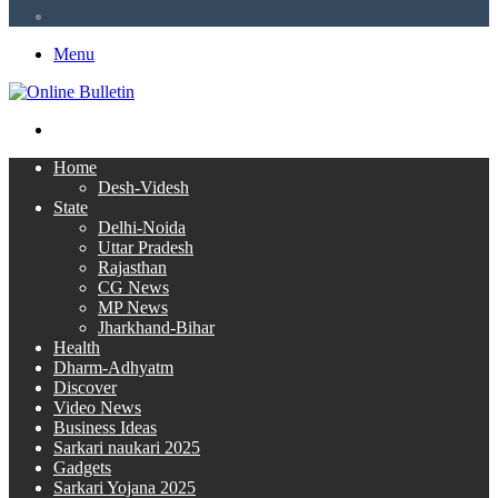
RSS
Menu
Search
for
Home
Desh-Videsh
State
Delhi-Noida
Uttar Pradesh
Rajasthan
CG News
MP News
Jharkhand-Bihar
Health
Dharm-Adhyatm
Discover
Video News
Business Ideas
Sarkari naukari 2025
Gadgets
Sarkari Yojana 2025