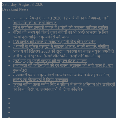
Saturday, August 8 2026
Breaking News
आज का राशिफल 8 अगस्त 2026: 12 राशियों का भविष्यफल, जानें
किस राशि की चमकेगी किस्मत
दुर्लभ पैंगोलिन तस्करी मामले में आरोपी की जमानत याचिका खारिज
बंदियों की समय पूर्व रिहाई दूसरे बंदियों को भी अच्छे आचरण के लिए
करेगी प्रोत्साहित : मुख्यमंत्री डॉ. यादव
138 करोड़ की लागत से नांदघाट-मुंगेली रोड होगा फोरलेन
7 राज्यों के पुलिस प्रमुखों ने साइबर अपराध, नार्को नेटवर्क, संगठित
अपराध एवं सिंहस्थ-2028 की सुरक्षा व्यवस्था पर बनाई संयुक्त रणनीति
छत्तीसगढ़ में ‘हर घर तिरंगा’ और ‘वंदे मातरम्’ अभियान की धूम
एनडीएमए एवं एनडीआरएफ की संयुक्त बैठक सम्पन्न
आमजनता की कठिनाईयों को दूर करना सुशासन की सही पहल है : उप
मुख्यमंत्री
राज्यमंत्री पंवार ने मुख्यमंत्री जन-विश्वास अभियान के तहत खनोटा,
कानेड़ एवं गोलाखेड़ा में किया जनसंवाद
प्रमुख सचिव ऊर्जा मनीष सिंह ने सीहोर में संपर्क अभियान और उपकेंद्रों
का किया निरीक्षण, उपभोक्ताओं से लिया फीडबैक
Sidebar
Tumblr
LinkedIn
Twitter
Facebook