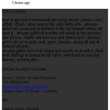
5 hours ago
DISCLAIMER
साइट के कुछ तत्वों में उपयोगकर्ताओं द्वारा प्रस्तुत सामग्री (समाचार / फोटो /
ऑडियो / वीडियो / सोशल साइट्स लिंक आदि) शामिल होगी। ऑनलाइन
बुलेटिन डॉट इन इस तरह के सामग्रियों के लिए कोई जिम्मेदारी स्वीकार नहीं
करता है। ऑनलाइन बुलेटिन में प्रकाशित ऐसी सामग्री के लिए संवाददाता /
खबर देने वाला / विज्ञप्ति जारी करने वाला स्वयं जिम्मेदार होगा। ऑनलाइन
बुलेटिन डॉट इन या उसके स्वामी, मुद्रक, प्रकाशक, संपादक की कोई भी
जिम्मेदारी नहीं होगी।
ऑनलाइन बुलेटिन पोर्टल में ली गई कुछ फोटो इन्टरनेट से ली जाती है, जिनमें
किसी कॉपीराइट के उल्लंघन की मंशा नहीं है। सभी विवादों का न्याय क्षेत्र
बिलासपुर, छत्तीसगढ़ होगा।
Online Bulletin Founder
Owner / Editor: Neelam Khudshah
+91 8305824440
onlinebulletin24@gmail.com
Contact Time: 10:30 am – 12:00pm
पता
Ganesh Nagar, Bilaspur