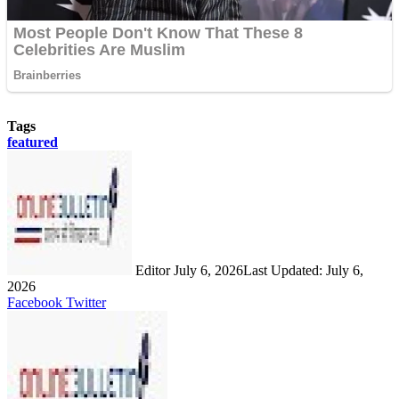
Tags
featured
Send
an
email
Editor
July 6, 2026
Last Updated: July 6,
2026
LinkedIn
Share
Print
Facebook
Twitter
via
Email