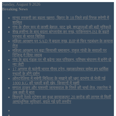
Sunday, August 9 2026
Breaking News
मानव तस्करी का बढ़ता खतरा, बिहार के 18 जिले हाई रिस्क श्रेणी में
शामिल
गंगा के रौद्र रूप से काशी बेहाल, घाट डूबे, श्रद्धालुओं की बढ़ी मुश्किलें
शेख हसीना के बाद बदला बांग्लादेश का रुख, पाकिस्तान-ISI के बढ़ते
प्रभाव से भारत चिंतित
महिला आरक्षण पर SAD ने बदला रुख, BJP से फिर गठबंधन के कयास
तेज
महिला आरक्षण पर बढ़ा सियासी घमासान, राहुल गांधी के सवालों पर
रिजिजू ने दिया जवाब
गंगा के बाद गंडक पर भी बढ़ेगा जल परिवहन, पश्चिम चंपारण में बनेंगे दो
नए जेटी
17 अगस्त से चलेगी भारत गौरव ट्रेन, महाकालेश्वर समेत इन धार्मिक
स्थलों के होंगे दर्शन
ऑस्ट्रेलिया में मचेगी मिथिला के मखाने की धूम! दरभंगा से भेजी गई
1800 KG की पहली बड़ी खेप, किसानों में खुशी
मृणाल ठाकुर और यशस्वी जायसवाल के रिश्ते की चर्चा तेज, एक्ट्रेस ने
अब कही ये बात
शिवपुरी रेलवे स्टेशन का हुआ कायाकल्प! 20 करोड़ की लागत से मिलीं
अत्याधुनिक सुविधाएं, बदल गई पूरी तस्वीर
Sidebar
Tumblr