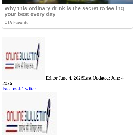
Send
an
email
Editor
June 4, 2026
Last Updated: June 4,
2026
LinkedIn
Share
Print
Facebook
Twitter
via
Email