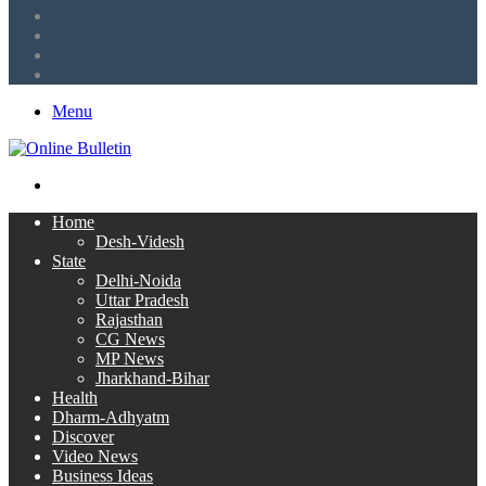
LinkedIn
Twitter
Facebook
RSS
Menu
Search
for
Home
Desh-Videsh
State
Delhi-Noida
Uttar Pradesh
Rajasthan
CG News
MP News
Jharkhand-Bihar
Health
Dharm-Adhyatm
Discover
Video News
Business Ideas