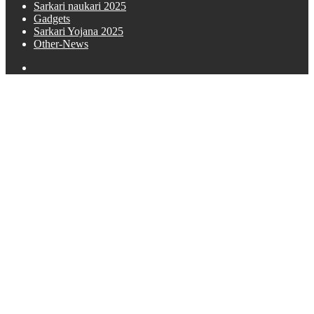
Sarkari naukari 2025
Gadgets
Sarkari Yojana 2025
Other-News
Search
for