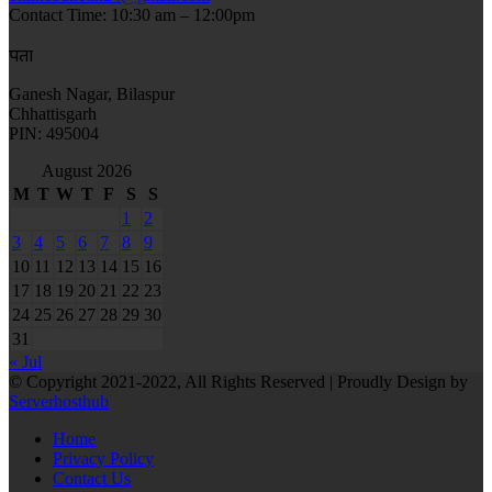
Contact Time: 10:30 am – 12:00pm
पता
Ganesh Nagar, Bilaspur
Chhattisgarh
PIN: 495004
August 2026
M
T
W
T
F
S
S
1
2
3
4
5
6
7
8
9
10
11
12
13
14
15
16
17
18
19
20
21
22
23
24
25
26
27
28
29
30
31
« Jul
© Copyright 2021-2022, All Rights Reserved | Proudly Design by
Serverhosthub
Home
Privacy Policy
Contact Us