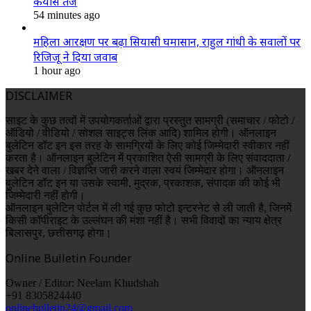
कयास तेज
54 minutes ago
महिला आरक्षण पर बढ़ा सियासी घमासान, राहुल गांधी के सवालों पर
रिजिजू ने दिया जवाब
1 hour ago
DISCLAIMER
साइट के कुछ तत्वों में उपयोगकर्ताओं द्वारा प्रस्तुत सामग्री (समाचार / फोटो /
ऑडियो / वीडियो / सोशल साइट्स लिंक आदि) शामिल होगी। ऑनलाइन
बुलेटिन डॉट इन इस तरह के सामग्रियों के लिए कोई जिम्मेदारी स्वीकार नहीं
करता है। ऑनलाइन बुलेटिन में प्रकाशित ऐसी सामग्री के लिए संवाददाता /
खबर देने वाला / विज्ञप्ति जारी करने वाला स्वयं जिम्मेदार होगा। ऑनलाइन
बुलेटिन डॉट इन या उसके स्वामी, मुद्रक, प्रकाशक, संपादक की कोई भी
जिम्मेदारी नहीं होगी।
ऑनलाइन बुलेटिन पोर्टल में ली गई कुछ फोटो इन्टरनेट से ली जाती है, जिनमें
किसी कॉपीराइट के उल्लंघन की मंशा नहीं है। सभी विवादों का न्याय क्षेत्र
बिलासपुर, छत्तीसगढ़ होगा।
Online Bulletin Founder
Owner / Editor: Neelam Khudshah
+91 8305824440
onlinebulletin24@gmail.com