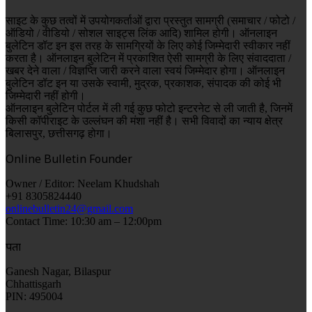
साइट के कुछ तत्वों में उपयोगकर्ताओं द्वारा प्रस्तुत सामग्री (समाचार / फोटो /
ऑडियो / वीडियो / सोशल साइट्स लिंक आदि) शामिल होगी। ऑनलाइन
बुलेटिन डॉट इन इस तरह के सामग्रियों के लिए कोई जिम्मेदारी स्वीकार नहीं
करता है। ऑनलाइन बुलेटिन में प्रकाशित ऐसी सामग्री के लिए संवाददाता /
खबर देने वाला / विज्ञप्ति जारी करने वाला स्वयं जिम्मेदार होगा। ऑनलाइन
बुलेटिन डॉट इन या उसके स्वामी, मुद्रक, प्रकाशक, संपादक की कोई भी
जिम्मेदारी नहीं होगी।
ऑनलाइन बुलेटिन पोर्टल में ली गई कुछ फोटो इन्टरनेट से ली जाती है, जिनमें
किसी कॉपीराइट के उल्लंघन की मंशा नहीं है। सभी विवादों का न्याय क्षेत्र
बिलासपुर, छत्तीसगढ़ होगा।
Online Bulletin Founder
Owner / Editor: Neelam Khudshah
+91 8305824440
onlinebulletin24@gmail.com
Contact Time: 10:30 am – 12:00pm
पता
Ganesh Nagar, Bilaspur
Chhattisgarh
PIN: 495004