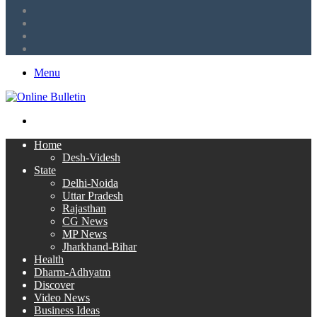
LinkedIn
Twitter
Facebook
RSS
Menu
Search
for
Home
Desh-Videsh
State
Delhi-Noida
Uttar Pradesh
Rajasthan
CG News
MP News
Jharkhand-Bihar
Health
Dharm-Adhyatm
Discover
Video News
Business Ideas