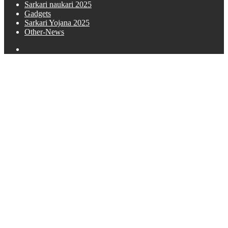
Sarkari naukari 2025
Gadgets
Sarkari Yojana 2025
Other-News
Search
for