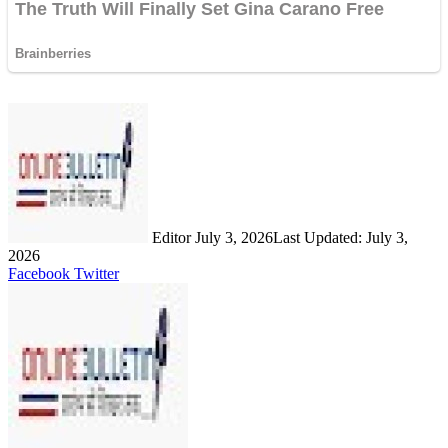
Send
an
email
Editor
July 3, 2026
Last Updated: July 3,
2026
LinkedIn
Share
Print
Facebook
Twitter
via
Email