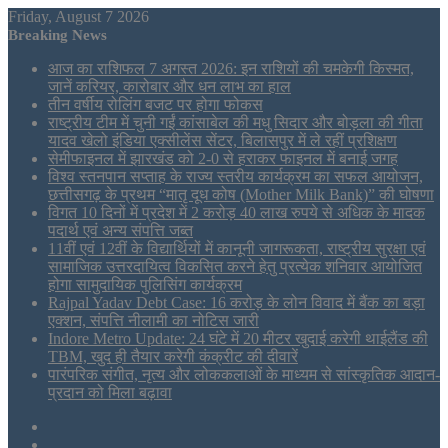
Friday, August 7 2026
Breaking News
आज का राशिफल 7 अगस्त 2026: इन राशियों की चमकेगी किस्मत,
जानें करियर, कारोबार और धन लाभ का हाल
तीन वर्षीय रोलिंग बजट पर होगा फोकस
राष्ट्रीय टीम में चुनी गईं कांसाबेल की मधु सिदार और बोड़ला की गीता
यादव खेलो इंडिया एक्सीलेंस सेंटर, बिलासपुर में ले रहीं प्रशिक्षण
सेमीफाइनल में झारखंड को 2-0 से हराकर फाइनल में बनाई जगह
विश्व स्तनपान सप्ताह के राज्य स्तरीय कार्यक्रम का सफल आयोजन,
छत्तीसगढ़ के प्रथम “मातृ दूध कोष (Mother Milk Bank)” की घोषणा
विगत 10 दिनों में प्रदेश में 2 करोड़ 40 लाख रुपये से अधिक के मादक
पदार्थ एवं अन्य संपत्ति जब्त
11वीं एवं 12वीं के विद्यार्थियों में कानूनी जागरूकता, राष्ट्रीय सुरक्षा एवं
सामाजिक उत्तरदायित्व विकसित करने हेतु प्रत्येक शनिवार आयोजित
होगा सामुदायिक पुलिसिंग कार्यक्रम
Rajpal Yadav Debt Case: 16 करोड़ के लोन विवाद में बैंक का बड़ा
एक्शन, संपत्ति नीलामी का नोटिस जारी
Indore Metro Update: 24 घंटे में 20 मीटर खुदाई करेगी थाईलैंड की
TBM, खुद ही तैयार करेगी कंक्रीट की दीवारें
पारंपरिक संगीत, नृत्य और लोककलाओं के माध्यम से सांस्कृतिक आदान-
प्रदान को मिला बढ़ावा
Sidebar
Tumblr