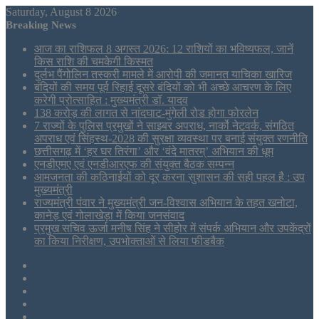
Saturday, August 8 2026
Breaking News
आज का राशिफल 8 अगस्त 2026: 12 राशियों का भविष्यफल, जानें
किस राशि की चमकेगी किस्मत
दुर्लभ पैंगोलिन तस्करी मामले में आरोपी की जमानत याचिका खारिज
बंदियों की समय पूर्व रिहाई दूसरे बंदियों को भी अच्छे आचरण के लिए
करेगी प्रोत्साहित : मुख्यमंत्री डॉ. यादव
138 करोड़ की लागत से नांदघाट-मुंगेली रोड होगा फोरलेन
7 राज्यों के पुलिस प्रमुखों ने साइबर अपराध, नार्को नेटवर्क, संगठित
अपराध एवं सिंहस्थ-2028 की सुरक्षा व्यवस्था पर बनाई संयुक्त रणनीति
छत्तीसगढ़ में ‘हर घर तिरंगा’ और ‘वंदे मातरम्’ अभियान की धूम
एनडीएमए एवं एनडीआरएफ की संयुक्त बैठक सम्पन्न
आमजनता की कठिनाईयों को दूर करना सुशासन की सही पहल है : उप
मुख्यमंत्री
राज्यमंत्री पंवार ने मुख्यमंत्री जन-विश्वास अभियान के तहत खनोटा,
कानेड़ एवं गोलाखेड़ा में किया जनसंवाद
प्रमुख सचिव ऊर्जा मनीष सिंह ने सीहोर में संपर्क अभियान और उपकेंद्रों
का किया निरीक्षण, उपभोक्ताओं से लिया फीडबैक
Sidebar
Tumblr
LinkedIn
Twitter
Facebook