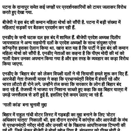
पटना के दानापुर समेत कई जगहों पर प्रदर्शनकारियों को टायर जलाकर विरोध
करते हुए देखा गया.
बीजेपी ने इस बंद की कमान महिला मोर्चा को सौंपी है. पटना में बड़ी संख्या में
महिलाएं सड़कों पर बैठकर प्रदर्शन कर रही हैं.
एनडीए के सभी घटक दल इस बंद में शामिल हैं. बीजेपी प्रदेश अध्यक्ष दिलीप
जायसवाल ने अन्य सहयोगी दलों के प्रदेश अध्यक्षों के साथ संयुक्त प्रेस
कॉन्फ्रेंस इसका ऐलान किया था. खास बात यह है कि पार्टी ने इस बंद की कमान
महिला मोर्चा को सौंपी है. एनडीए नेताओं का कहना है कि पीएम मोदी की मां को
गाली देकर उनका अपमान किया गया है और इस तरह के व्यवहार का कड़ा विरोध
किया जाएगा.
एनडीए के 'बिहार बंद' को लेकर विपक्षी दलों ने भी सियासी हमले शुरू कर दिए हैं.
आरजेडी नेता तेजस्वी यादव ने कहा कि प्रधानमंत्री विदेश में हंसते रहे और
भारत लौटते ही रोने लगे. उन्होंने तंज कसा कि सरकार के लोग ही बिहार बंद
करा रहे हैं. तेजस्वी ने भाजपा पर निशाना साधते हुए कहा कि वह बिहार यात्रा में
उमड़े जनसैलाब से डरी हुई है, इसलिए ऐसे कदम उठाए जा रहे हैं.
'गाली कांड' बना चुनावी मुद्दा
बिहार में राहुल गांधी वोटर लिस्ट में गड़बड़ी का मुद्दा बनाने के लिए 'वोटर
अधिकार यात्रा' निकाली थी. इस दौरान दरभंगा में कांग्रेस और आरजेडी के मंच
से प्रधानमंत्री नरेंद्र मोदी और उनकी मां के खिलाफ आपत्तिजनक टिप्पणी की
गई थी, जिसे लेकर बीजेपी ने मोर्चा खोल दिया है. मंगलवार को पीएम मोदी ने