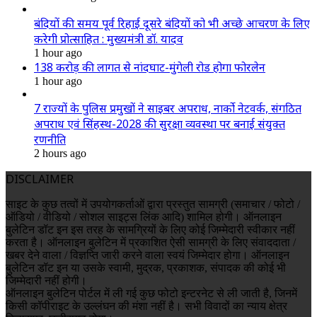
बंदियों की समय पूर्व रिहाई दूसरे बंदियों को भी अच्छे आचरण के लिए
करेगी प्रोत्साहित : मुख्यमंत्री डॉ. यादव
1 hour ago
138 करोड़ की लागत से नांदघाट-मुंगेली रोड होगा फोरलेन
1 hour ago
7 राज्यों के पुलिस प्रमुखों ने साइबर अपराध, नार्को नेटवर्क, संगठित
अपराध एवं सिंहस्थ-2028 की सुरक्षा व्यवस्था पर बनाई संयुक्त
रणनीति
2 hours ago
DISCLAIMER
साइट के कुछ तत्वों में उपयोगकर्ताओं द्वारा प्रस्तुत सामग्री (समाचार / फोटो /
ऑडियो / वीडियो / सोशल साइट्स लिंक आदि) शामिल होगी। ऑनलाइन
बुलेटिन डॉट इन इस तरह के सामग्रियों के लिए कोई जिम्मेदारी स्वीकार नहीं
करता है। ऑनलाइन बुलेटिन में प्रकाशित ऐसी सामग्री के लिए संवाददाता /
खबर देने वाला / विज्ञप्ति जारी करने वाला स्वयं जिम्मेदार होगा। ऑनलाइन
बुलेटिन डॉट इन या उसके स्वामी, मुद्रक, प्रकाशक, संपादक की कोई भी
जिम्मेदारी नहीं होगी।
ऑनलाइन बुलेटिन पोर्टल में ली गई कुछ फोटो इन्टरनेट से ली जाती है, जिनमें
किसी कॉपीराइट के उल्लंघन की मंशा नहीं है। सभी विवादों का न्याय क्षेत्र