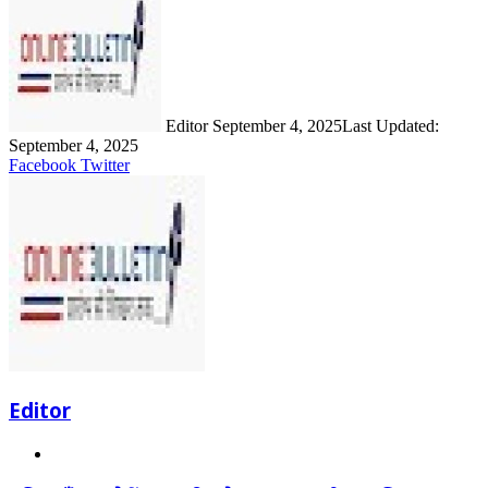
an
email
Editor
September 4, 2025
Last Updated:
September 4, 2025
LinkedIn
Share
Print
Facebook
Twitter
via
Email
Editor
Website