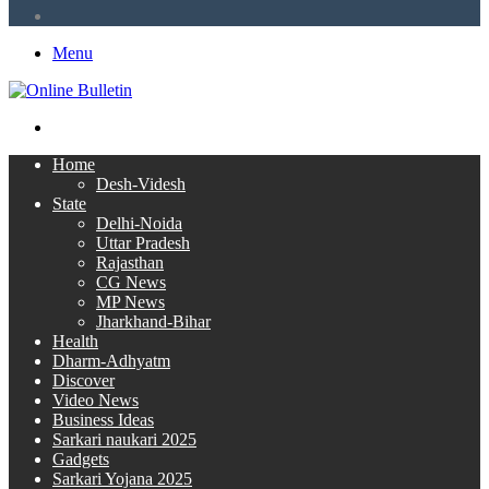
RSS
Menu
Search
for
Home
Desh-Videsh
State
Delhi-Noida
Uttar Pradesh
Rajasthan
CG News
MP News
Jharkhand-Bihar
Health
Dharm-Adhyatm
Discover
Video News
Business Ideas
Sarkari naukari 2025
Gadgets
Sarkari Yojana 2025