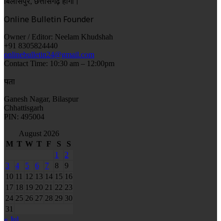
बिलासपुर, छत्तीसगढ़ होगा।
Online Bulletin Founder
Owner / Editor: Neelam Khudshah
+91 8305824440
onlinebulletin24@gmail.com
Contact Time: 10:30 am – 12:00pm
पता
Ganesh Nagar, Bilaspur
Chhattisgarh
PIN: 495004
August 2026
M
T
W
T
F
S
S
1
2
3
4
5
6
7
8
9
10
11
12
13
14
15
16
17
18
19
20
21
22
23
24
25
26
27
28
29
30
31
« Jul