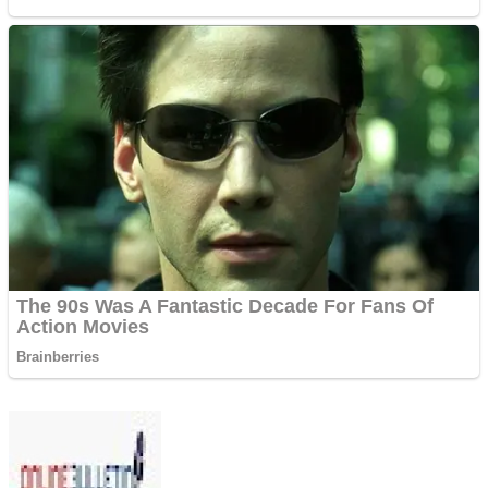
Send
an
email