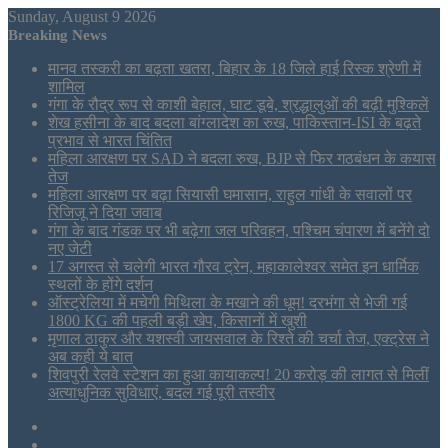
Sunday, August 9 2026
Breaking News
मानव तस्करी का बढ़ता खतरा, बिहार के 18 जिले हाई रिस्क श्रेणी में
शामिल
गंगा के रौद्र रूप से काशी बेहाल, घाट डूबे, श्रद्धालुओं की बढ़ी मुश्किलें
शेख हसीना के बाद बदला बांग्लादेश का रुख, पाकिस्तान-ISI के बढ़ते
प्रभाव से भारत चिंतित
महिला आरक्षण पर SAD ने बदला रुख, BJP से फिर गठबंधन के कयास
तेज
महिला आरक्षण पर बढ़ा सियासी घमासान, राहुल गांधी के सवालों पर
रिजिजू ने दिया जवाब
गंगा के बाद गंडक पर भी बढ़ेगा जल परिवहन, पश्चिम चंपारण में बनेंगे दो
नए जेटी
17 अगस्त से चलेगी भारत गौरव ट्रेन, महाकालेश्वर समेत इन धार्मिक
स्थलों के होंगे दर्शन
ऑस्ट्रेलिया में मचेगी मिथिला के मखाने की धूम! दरभंगा से भेजी गई
1800 KG की पहली बड़ी खेप, किसानों में खुशी
मृणाल ठाकुर और यशस्वी जायसवाल के रिश्ते की चर्चा तेज, एक्ट्रेस ने
अब कही ये बात
शिवपुरी रेलवे स्टेशन का हुआ कायाकल्प! 20 करोड़ की लागत से मिलीं
अत्याधुनिक सुविधाएं, बदल गई पूरी तस्वीर
Sidebar
Tumblr