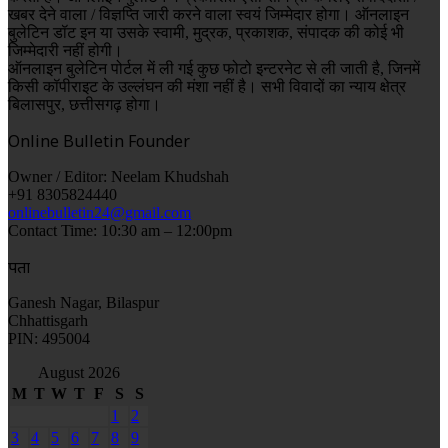
खबर देने वाला / विज्ञप्ति जारी करने वाला स्वयं जिम्मेदार होगा। ऑनलाइन
बुलेटिन डॉट इन या उसके स्वामी, मुद्रक, प्रकाशक, संपादक की कोई भी
जिम्मेदारी नहीं होगी।
ऑनलाइन बुलेटिन पोर्टल में ली गई कुछ फोटो इन्टरनेट से ली जाती है, जिनमें
किसी कॉपीराइट के उल्लंघन की मंशा नहीं है। सभी विवादों का न्याय क्षेत्र
बिलासपुर, छत्तीसगढ़ होगा।
Online Bulletin Founder
Owner / Editor: Neelam Khudshah
+91 8305824440
onlinebulletin24@gmail.com
Contact Time: 10:30 am – 12:00pm
पता
Ganesh Nagar, Bilaspur
Chhattisgarh
PIN: 495004
August 2026
M
T
W
T
F
S
S
1
2
3
4
5
6
7
8
9