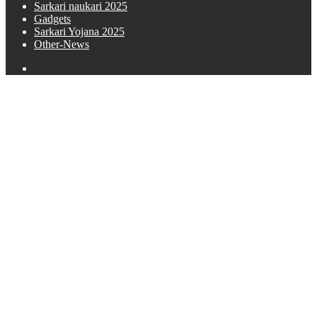
Sarkari naukari 2025
Gadgets
Sarkari Yojana 2025
Other-News
Search
for