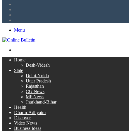
LinkedIn
Twitter
Facebook
RSS
Menu
Search
for
Home
Desh-Videsh
State
Delhi-Noida
Uttar Pradesh
Rajasthan
CG News
MP News
Jharkhand-Bihar
Health
Dharm-Adhyatm
Discover
Video News
Business Ideas