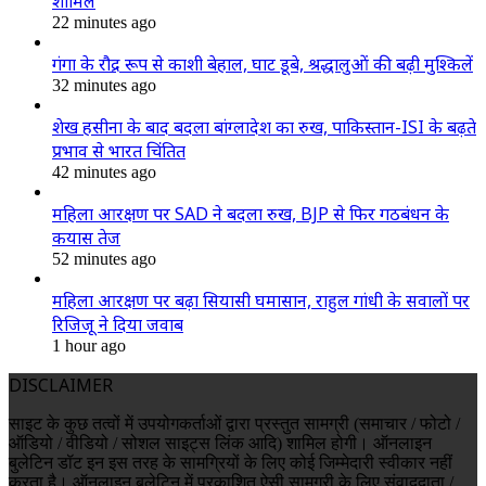
शामिल
22 minutes ago
गंगा के रौद्र रूप से काशी बेहाल, घाट डूबे, श्रद्धालुओं की बढ़ी मुश्किलें
32 minutes ago
शेख हसीना के बाद बदला बांग्लादेश का रुख, पाकिस्तान-ISI के बढ़ते
प्रभाव से भारत चिंतित
42 minutes ago
महिला आरक्षण पर SAD ने बदला रुख, BJP से फिर गठबंधन के
कयास तेज
52 minutes ago
महिला आरक्षण पर बढ़ा सियासी घमासान, राहुल गांधी के सवालों पर
रिजिजू ने दिया जवाब
1 hour ago
DISCLAIMER
साइट के कुछ तत्वों में उपयोगकर्ताओं द्वारा प्रस्तुत सामग्री (समाचार / फोटो /
ऑडियो / वीडियो / सोशल साइट्स लिंक आदि) शामिल होगी। ऑनलाइन
बुलेटिन डॉट इन इस तरह के सामग्रियों के लिए कोई जिम्मेदारी स्वीकार नहीं
करता है। ऑनलाइन बुलेटिन में प्रकाशित ऐसी सामग्री के लिए संवाददाता /