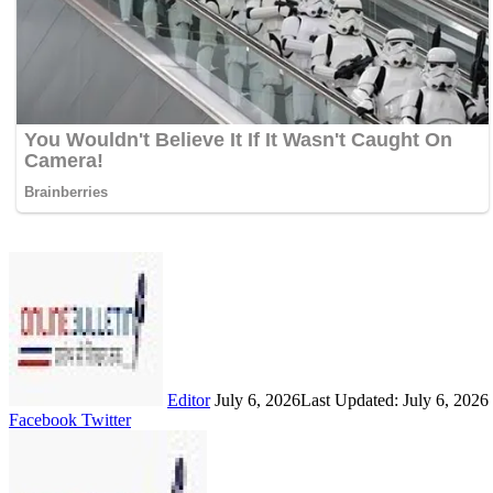
Send
an
email
Editor
July 6, 2026
Last Updated: July 6, 2026
LinkedIn
Share
Print
Facebook
Twitter
via
Email