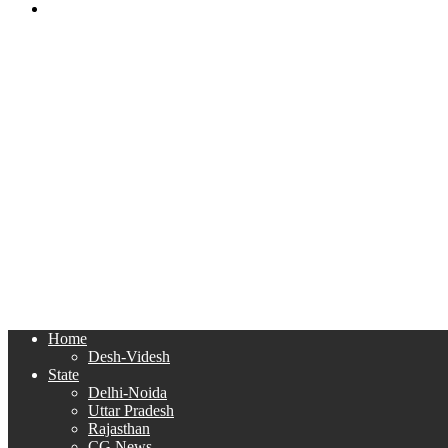
Search
for
Home
Desh-Videsh
State
Delhi-Noida
Uttar Pradesh
Rajasthan
CG News