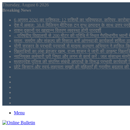
Thursday, August 6 2026
Breaking News
6 अगस्त 2026 का राशिफल: 12 राशियों का भविष्यफल, करियर, कारोबार
देश में अव्वलः 38.8 मिलियन मीट्रिक टन दुग्ध उत्पादन के साथ उत्तर प्रदे
राशन दुकानों पर खाद्यान्न वितरण व्यवस्था होगी पारदर्शी
– परिषदीय विद्यालयों से 200 मीटर की परिधि में स्थित गैरविभागीय भवनों 
ममता, समर्पण और संकल्प की मिसाल बनीं आंगनवाड़ी कार्यकर्ता शर्मिला ठ
योगी सरकार के प्रभावी प्रयासों से मातृत्व कल्याण अभियान ने हासिल कि
खिलाड़ियों का लंबा इंतजार खत्म, राज्य शासन ने जारी की उत्कृष्ट खिलाड़
नवनियुक्त कर्मचारी पूरी निष्ठा और लगन से कार्य करें : जल संसाधन मंत्
मध्यप्रदेश पुलिस की संपत्त्ति संबंधी अपराधों के विरूद्ध प्रभावी कार्यव
छोटे किसान और स्वयं-सहायता समूहों की महिलाएँ ही ग्रामीण बदलाव की अ
Sidebar
Tumblr
LinkedIn
Twitter
Facebook
RSS
Menu