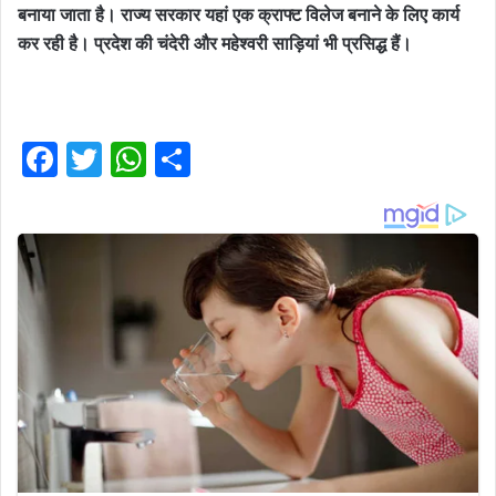
बनाया जाता है। राज्य सरकार यहां एक क्राफ्ट विलेज बनाने के लिए कार्य
कर रही है। प्रदेश की चंदेरी और महेश्वरी साड़ियां भी प्रसिद्ध हैं।
F
T
W
S
a
w
h
h
c
it
at
ar
e
te
s
e
b
r
A
o
p
o
p
k