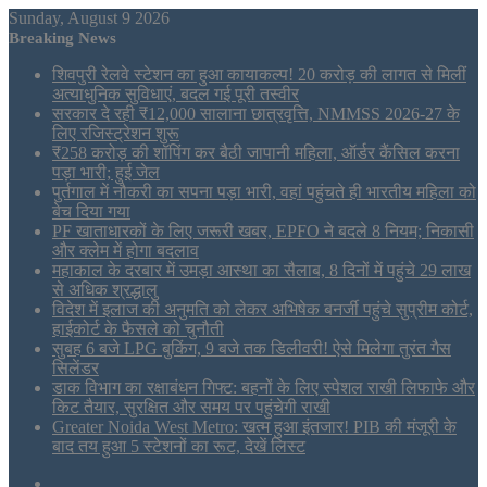
Sunday, August 9 2026
Breaking News
शिवपुरी रेलवे स्टेशन का हुआ कायाकल्प! 20 करोड़ की लागत से मिलीं
अत्याधुनिक सुविधाएं, बदल गई पूरी तस्वीर
सरकार दे रही ₹12,000 सालाना छात्रवृत्ति, NMMSS 2026-27 के
लिए रजिस्ट्रेशन शुरू
₹258 करोड़ की शॉपिंग कर बैठी जापानी महिला, ऑर्डर कैंसिल करना
पड़ा भारी; हुई जेल
पुर्तगाल में नौकरी का सपना पड़ा भारी, वहां पहुंचते ही भारतीय महिला को
बेच दिया गया
PF खाताधारकों के लिए जरूरी खबर, EPFO ने बदले 8 नियम; निकासी
और क्लेम में होगा बदलाव
महाकाल के दरबार में उमड़ा आस्था का सैलाब, 8 दिनों में पहुंचे 29 लाख
से अधिक श्रद्धालु
विदेश में इलाज की अनुमति को लेकर अभिषेक बनर्जी पहुंचे सुप्रीम कोर्ट,
हाईकोर्ट के फैसले को चुनौती
सुबह 6 बजे LPG बुकिंग, 9 बजे तक डिलीवरी! ऐसे मिलेगा तुरंत गैस
सिलेंडर
डाक विभाग का रक्षाबंधन गिफ्ट: बहनों के लिए स्पेशल राखी लिफाफे और
किट तैयार, सुरक्षित और समय पर पहुंचेगी राखी
Greater Noida West Metro: खत्म हुआ इंतजार! PIB की मंजूरी के
बाद तय हुआ 5 स्टेशनों का रूट, देखें लिस्ट
Sidebar