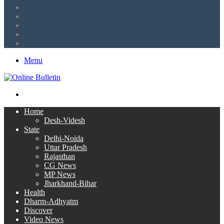
Tumblr
LinkedIn
Twitter
Facebook
RSS
Menu
Search
for
Home
Desh-Videsh
State
Delhi-Noida
Uttar Pradesh
Rajasthan
CG News
MP News
Jharkhand-Bihar
Health
Dharm-Adhyatm
Discover
Video News