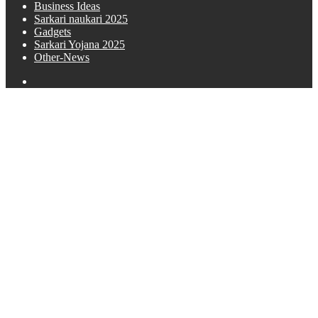
Business Ideas
Sarkari naukari 2025
Gadgets
Sarkari Yojana 2025
Other-News
Search
for