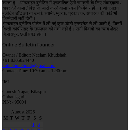
करता है। ऑनलाइन बुलेटिन में प्रकाशित ऐसी सामग्री के लिए संवाददाता /
खबर देने वाला / विज्ञप्ति जारी करने वाला स्वयं जिम्मेदार होगा। ऑनलाइन
बुलेटिन डॉट इन या उसके स्वामी, मुद्रक, प्रकाशक, संपादक की कोई भी
जिम्मेदारी नहीं होगी।
ऑनलाइन बुलेटिन पोर्टल में ली गई कुछ फोटो इन्टरनेट से ली जाती है, जिनमें
किसी कॉपीराइट के उल्लंघन की मंशा नहीं है। सभी विवादों का न्याय क्षेत्र
बिलासपुर, छत्तीसगढ़ होगा।
Online Bulletin Founder
Owner / Editor: Neelam Khudshah
+91 8305824440
onlinebulletin24@gmail.com
Contact Time: 10:30 am – 12:00pm
पता
Ganesh Nagar, Bilaspur
Chhattisgarh
PIN: 495004
August 2026
M
T
W
T
F
S
S
1
2