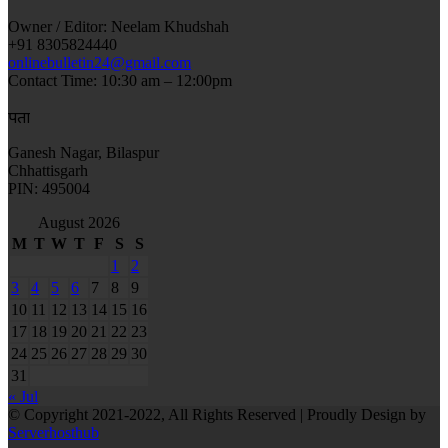
Owner / Editor: Neelam Khudshah
+91 8305824440
onlinebulletin24@gmail.com
Contact Time: 10:30 am – 12:00pm
पता
Ganesh Nagar, Bilaspur
Chhattisgarh
PIN: 495004
August 2026
M
T
W
T
F
S
S
1
2
3
4
5
6
7
8
9
10
11
12
13
14
15
16
17
18
19
20
21
22
23
24
25
26
27
28
29
30
31
« Jul
© Copyright 2021-2022, All Rights Reserved | Proudly Design by
Serverhosthub