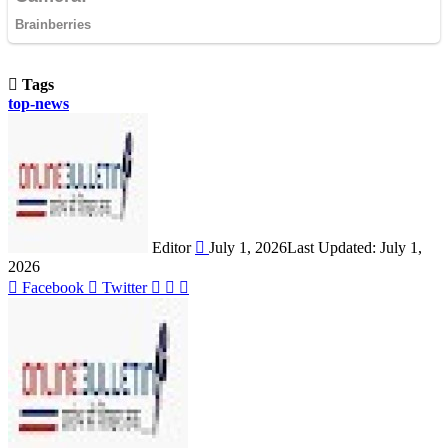
Tags
top-news
Send
an
email
Editor
July 1, 2026
Last Updated: July 1,
2026
LinkedIn
Share
Print
Facebook
Twitter
via
Email