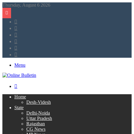
Thursday, August 6 2026
Sidebar
Tumblr
LinkedIn
Twitter
Facebook
RSS
Menu
Search
for
Home
Desh-Videsh
State
Delhi-Noida
Uttar Pradesh
Rajasthan
CG News