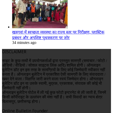
खड़गवां में स्वच्छता व्यवस्था का राज्य स्तर पर निरीक्षण, प्लास्टिक
प्रबंधन और अपशिष्ट पृथक्करण पर जोर
34 minutes ago
DISCLAIMER
साइट के कुछ तत्वों में उपयोगकर्ताओं द्वारा प्रस्तुत सामग्री (समाचार / फोटो /
ऑडियो / वीडियो / सोशल साइट्स लिंक आदि) शामिल होगी। ऑनलाइन
बुलेटिन डॉट इन इस तरह के सामग्रियों के लिए कोई जिम्मेदारी स्वीकार नहीं
करता है। ऑनलाइन बुलेटिन में प्रकाशित ऐसी सामग्री के लिए संवाददाता /
खबर देने वाला / विज्ञप्ति जारी करने वाला स्वयं जिम्मेदार होगा। ऑनलाइन
बुलेटिन डॉट इन या उसके स्वामी, मुद्रक, प्रकाशक, संपादक की कोई भी
जिम्मेदारी नहीं होगी।
ऑनलाइन बुलेटिन पोर्टल में ली गई कुछ फोटो इन्टरनेट से ली जाती है, जिनमें
किसी कॉपीराइट के उल्लंघन की मंशा नहीं है। सभी विवादों का न्याय क्षेत्र
बिलासपुर, छत्तीसगढ़ होगा।
Online Bulletin Founder