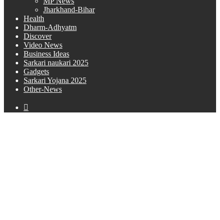
MP News
Jharkhand-Bihar
Health
Dharm-Adhyatm
Discover
Video News
Business Ideas
Sarkari naukari 2025
Gadgets
Sarkari Yojana 2025
Other-News
Search
for