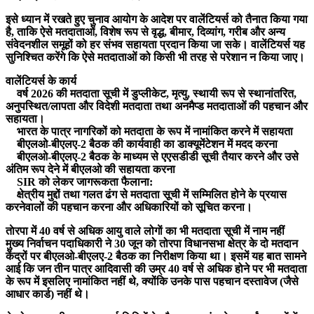
इसे ध्यान में रखते हुए चुनाव आयोग के आदेश पर वालेंटियर्स को तैनात किया गया
है, ताकि ऐसे मतदाताओं, विशेष रूप से वृद्ध, बीमार, दिव्यांग, गरीब और अन्य
संवेदनशील समूहों को हर संभव सहायता प्रदान किया जा सके। वालेंटियर्स यह
सुनिश्चित करेंगे कि ऐसे मतदाताओं को किसी भी तरह से परेशान न किया जाए।
वालेंटियर्स के कार्य
वर्ष 2026 की मतदाता सूची में डुप्लीकेट, मृत्यु, स्थायी रूप से स्थानांतरित,
अनुपस्थित/लापता और विदेशी मतदाता तथा अनमैप्ड मतदाताओं की पहचान और
सहायता।
भारत के पात्र नागरिकों को मतदाता के रूप में नामांकित करने में सहायता
बीएलओ-बीएलए-2 बैठक की कार्यवाही का डाक्यूमेंटेशन में मदद करना
बीएलओ-बीएलए-2 बैठक के माध्यम से एएसडीडी सूची तैयार करने और उसे
अंतिम रूप देने में बीएलओ की सहायता करना
SIR को लेकर जागरूकता फैलाना:
क्षेत्रीय मुद्दों तथा गलत ढंग से मतदाता सूची में सम्मिलित होने के प्रयास
करनेवालों की पहचान करना और अधिकारियों को सूचित करना।
ताेरपा में 40 वर्ष से अधिक आयु वाले लोगाें का भी मतदाता सूची में नाम नहीं
मुख्य निर्वाचन पदाधिकारी ने 30 जून को तोरपा विधानसभा क्षेत्र के दो मतदान
केंद्रों पर बीएलओ-बीएलए-2 बैठक का निरीक्षण किया था। इसमें यह बात सामने
आई कि जन तीन पात्र आदिवासी की उम्र 40 वर्ष से अधिक होने पर भी मतदाता
के रूप में इसलिए नामांकित नहीं थे, क्योंकि उनके पास पहचान दस्तावेज (जैसे
आधार कार्ड) नहीं थे।