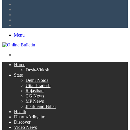
Tumblr
LinkedIn
Twitter
Facebook
RSS
Menu
Search
for
Home
Desh-Videsh
State
Delhi-Noida
Uttar Pradesh
Rajasthan
CG News
MP News
Jharkhand-Bihar
Health
Dharm-Adhyatm
Discover
Video News