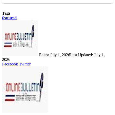
Tags
featured
Send
an
email
Editor
July 1, 2026
Last Updated: July 1,
2026
LinkedIn
Share
Print
Facebook
Twitter
via
Email