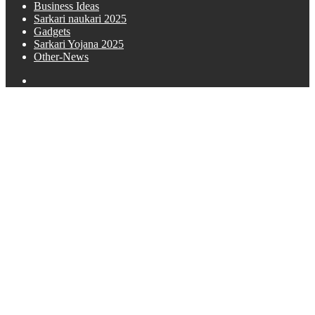
Business Ideas
Sarkari naukari 2025
Gadgets
Sarkari Yojana 2025
Other-News
Search
for