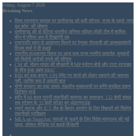
Friday, August 7 2026
Breaking News
विश्व स्तनपान सप्ताह पर छत्तीसगढ़ को बड़ी सौगात, राज्य के पहले ‘मातृ
दूध कोष’ की घोषणा
छत्तीसगढ़ की दो बेटियां भारतीय जूनियर महिला हॉकी टीम में शामिल,
चीन में एशिया कप में दिखाएंगी दम
राष्ट्रपति भवन से आमंत्रण मिलने पर रेणुका गोस्वामी को उपमुख्यमंत्री
विजय शर्मा ने दी बधाई
राष्ट्रीय हाथकरघा दिवस पर आज भव्य राज्य स्तरीय समारोह, बुनकरों
को मिलेगी करोड़ों रुपये की सौगात
CM डॉ. मोहन यादव की मौजूदगी में MP पर्यटन बोर्ड और टाटा स्ट्राइव
के बीच हुआ अहम MoU
RBI का बड़ा बयान: UPI पेमेंट पर चार्ज को लेकर घबराने की जरूरत
नहीं, जानिए क्या है असली बात
योगी सरकार का बड़ा कदम, मंडलीय मुख्यालयों पर बनेंगे सुरक्षित वाहन
डिटेंशन यार्ड
इंदौर में 60 साल पुरानी तकनीकी समस्या का समाधान, 132 केवी चंबल
सब स्टेशन के 33 केवी फीडर हुए अंडरग्राउंड
स्मार्ट क्लास और ICT लैब के बेहतर उपयोग के लिए शिक्षकों को मिलेगा
तकनीकी प्रशिक्षण
MEA on Snapchat: युवाओं से जुड़ने के लिए विदेश मंत्रालय की नई
पहल, सोशल मीडिया पर बढ़ाई मौजूदगी
Sidebar