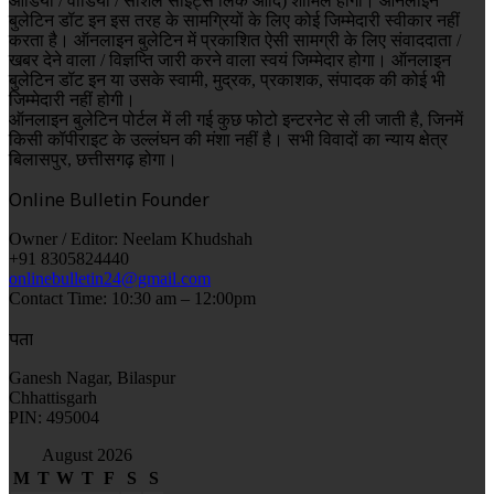
ऑडियो / वीडियो / सोशल साइट्स लिंक आदि) शामिल होगी। ऑनलाइन
बुलेटिन डॉट इन इस तरह के सामग्रियों के लिए कोई जिम्मेदारी स्वीकार नहीं
करता है। ऑनलाइन बुलेटिन में प्रकाशित ऐसी सामग्री के लिए संवाददाता /
खबर देने वाला / विज्ञप्ति जारी करने वाला स्वयं जिम्मेदार होगा। ऑनलाइन
बुलेटिन डॉट इन या उसके स्वामी, मुद्रक, प्रकाशक, संपादक की कोई भी
जिम्मेदारी नहीं होगी।
ऑनलाइन बुलेटिन पोर्टल में ली गई कुछ फोटो इन्टरनेट से ली जाती है, जिनमें
किसी कॉपीराइट के उल्लंघन की मंशा नहीं है। सभी विवादों का न्याय क्षेत्र
बिलासपुर, छत्तीसगढ़ होगा।
Online Bulletin Founder
Owner / Editor: Neelam Khudshah
+91 8305824440
onlinebulletin24@gmail.com
Contact Time: 10:30 am – 12:00pm
पता
Ganesh Nagar, Bilaspur
Chhattisgarh
PIN: 495004
August 2026
M
T
W
T
F
S
S