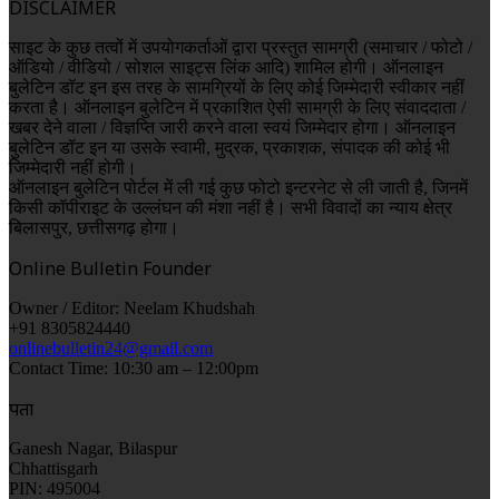
DISCLAIMER
साइट के कुछ तत्वों में उपयोगकर्ताओं द्वारा प्रस्तुत सामग्री (समाचार / फोटो /
ऑडियो / वीडियो / सोशल साइट्स लिंक आदि) शामिल होगी। ऑनलाइन
बुलेटिन डॉट इन इस तरह के सामग्रियों के लिए कोई जिम्मेदारी स्वीकार नहीं
करता है। ऑनलाइन बुलेटिन में प्रकाशित ऐसी सामग्री के लिए संवाददाता /
खबर देने वाला / विज्ञप्ति जारी करने वाला स्वयं जिम्मेदार होगा। ऑनलाइन
बुलेटिन डॉट इन या उसके स्वामी, मुद्रक, प्रकाशक, संपादक की कोई भी
जिम्मेदारी नहीं होगी।
ऑनलाइन बुलेटिन पोर्टल में ली गई कुछ फोटो इन्टरनेट से ली जाती है, जिनमें
किसी कॉपीराइट के उल्लंघन की मंशा नहीं है। सभी विवादों का न्याय क्षेत्र
बिलासपुर, छत्तीसगढ़ होगा।
Online Bulletin Founder
Owner / Editor: Neelam Khudshah
+91 8305824440
onlinebulletin24@gmail.com
Contact Time: 10:30 am – 12:00pm
पता
Ganesh Nagar, Bilaspur
Chhattisgarh
PIN: 495004