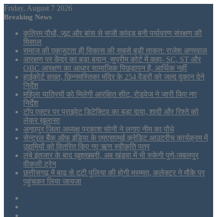
Friday, August 7 2026
Breaking News
कृत्रिम पौधों, जूट और बांस से सजी कांवड़ बनी पर्यावरण संरक्षण की
मिसाल
समाज की एकजुटता ही विकास की सबसे बड़ी ताकत: राजेश अग्रवाल
आरक्षण पर केंद्र का बड़ा बयान, सुप्रीम कोर्ट में कहा- SC, ST और
OBC आरक्षण का आधार सामाजिक पिछड़ापन है, आर्थिक नहीं
हाईकोर्ट सख्त, छिन्नमस्तिका मंदिर के 254 वेंडरों को जल्द दुकान देने
निर्देश
महिला यात्रियों को मिलेगी आरक्षित सीट, रोडवेज ने जारी किए नए
निर्देश
टॉप एक्टर पर प्राइवेट डिटेक्टिव का बड़ा दावा, शादी और रिश्ते को
लेकर खुलासा
अनूपपुर जिला अध्यक्ष प्रकाश सोनी ने लगाए नीम का पौधे
सेन्ट्रल बैंक ऑफ इंडिया के एमएसएमई क्रेडिट आउटरीच कार्यक्रम में
उद्यमियों को वितरित किए गए ऋण स्वीकृति पत्र
लंबे इंतजार के बाद खुशखबरी, अब खंडवा में भी रुकेगी पुणे-जबलपुर
वीकली ट्रेन
छत्तीसगढ़ में बाढ़ से टूटी पुलिया की होगी मरम्मत, कलेक्टर ने मौके पर
पहुंचकर लिया जायजा
Sidebar
Tumblr
LinkedIn