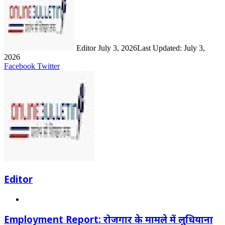
email
Editor
July 3, 2026
Last Updated: July 3,
2026
LinkedIn
Share
Print
Facebook
Twitter
via
Email
Editor
Website
Employment Report: रोजगार के मामले में लुधियाना