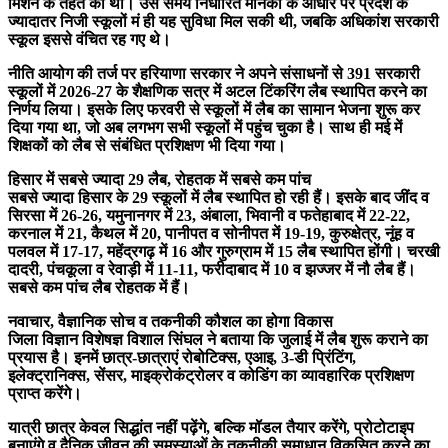
मिशन के तहत की थी। उस समय निर्धारित मानकों के आधार पर प्रदेश के
ज्यादातर निजी स्कूलों मं ही यह सुविधा मिल सकी थी, जबकि अधिकांश सरकारी
स्कूल इससे वंचित रह गए थे।
नीति आयोग की तर्ज पर हरियाणा सरकार ने अपने संसाधनों से 391 सरकारी
स्कूलों में 2026-27 के शैक्षणिक सत्र में अटल टिंकरिंग लैब स्थापित करने का
निर्णय लिया। इसके लिए फरवरी से स्कूलों में लैब का सामान भेजना शुरू कर
दिया गया था, जो अब लगभग सभी स्कूलों में पहुंच चुका है। साथ ही मई में
शिक्षकों को लैब से संबंधित प्रशिक्षण भी दिया गया।
हिसार में सबसे ज्यादा 29 लैब, रोहतक में सबसे कम पांच
सबसे ज्यादा हिसार के 29 स्कूलों में लैब स्थापित हो रही हैं। इसके बाद जींद व
सिरसा में 26-26, यमुनानगर में 23, अंबाला, भिवानी व फतेहाबाद में 22-22,
करनाल में 21, कैथल में 20, पानीपत व सोनीपत में 19-19, कुरुक्षेत्र, नूंह व
पलवल में 17-17, महेंद्रगढ़ में 16 और गुरुग्राम में 15 लैब स्थापित होंगी। चरखी
दादरी, पंचकूला व रेवाड़ी में 11-11, फरीदाबाद में 10 व झज्जर में नौ लैब हैं।
सबसे कम पांच लैब रोहतक में हैं।
नवाचार, वैज्ञानिक सोच व तकनीकी कौशल का होगा विकास
जिला विज्ञान विशेषज्ञ विशाल सिंघल ने बताया कि जुलाई में लैब शुरू कराने का
प्रयास है। इनमें छात्र-छात्राएं रोबोटिक्स, एआइ, 3-डी प्रिंटिंग,
इलेक्ट्रानिक्स, सेंसर, माइक्रोकंट्रोलर व कोडिंग का व्यावहारिक प्रशिक्षण
प्राप्त करेंगे।
यात्री छात्र केवल सिद्धांत नहीं पढ़ेंगे, बल्कि मॉडल तैयार करेंगे, प्रोटोटाइप
बनाएंगे व दैनिक जीवन की समस्याओं के तकनीकी समाधान विकसित करने का