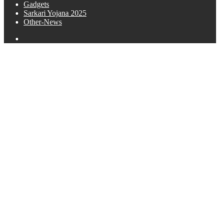
Gadgets
Sarkari Yojana 2025
Other-News
Search
for