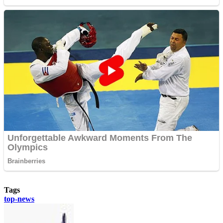
Tags
top-news
Send
an