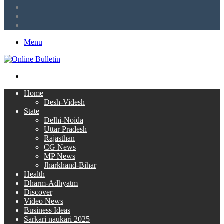
Twitter
Facebook
RSS
Menu
Search
for
Home
Desh-Videsh
State
Delhi-Noida
Uttar Pradesh
Rajasthan
CG News
MP News
Jharkhand-Bihar
Health
Dharm-Adhyatm
Discover
Video News
Business Ideas
Sarkari naukari 2025