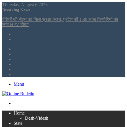
Thursday, August 6 2026
Breaking News
बेटियों की सेहत को मिला सुरक्षा कवच, प्रदेश की 1.49 लाख किशोरियों को
लगा HPV टीका
Sidebar
Tumblr
LinkedIn
Twitter
Facebook
RSS
Menu
Search
for
Home
Desh-Videsh
State