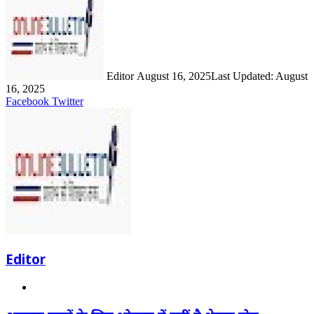
email
Editor
August 16, 2025
Last Updated: August
16, 2025
LinkedIn
Share
Print
Facebook
Twitter
via
Email
Editor
Website