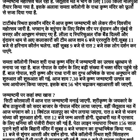
जन्माष्टमी महोत्सव चल रहा है. जैतूसाव मठ में भोग के लिए 1100 किलो मालपुआ
तैयार किया गया है. इसके अलावा समता कॉलोनी के राधा कृष्ण मंदिर को फूलों
से सजा दिया गया है.
टाटीबंध स्थित इस्कॉन मंदिर में आज कृष्ण जन्माष्टमी को लेकर तीन दिवसीय
महोत्सव जारी है. भगवान् के श्रृंगार के लिए विशेष तौर पर वृंदावन और मुंबई से
वस्त्र और आभूषण मंगवाए गए हैं. लीला द स्पिरिचुअल रॉक बैंड दिल्ली और
वृंदावन धाम से आए कलाकारों की टीम आज शाम 6 बजे प्रस्तुति देगी.सुबह 11
बजे से हरिनाम कीर्तन चलेगा. वहीं सुबह 9 बजे से रात 2 बजे तक लोग दर्शन कर
पाएंगे.
समता कॉलोनी स्थित श्री राधा कृष्ण मंदिर में जन्माष्टमी का उत्सव धूमधाम से
मनाया जा रहा है. बाल गोपाल के दर्शन के लिए बड़ी संख्या में भक्त मंदिर पहुंचे रहे
हैं. बाल गोपाल, श्री कृष्ण और राधा रानी का दुग्ध अभिषेक के साथ अनुष्ठान की
शुरुआत की शुरूआत की गई. आज शाम 7.30 बजे कृष्ण जन्माष्टमी उत्सव का
भव्य आयोजन किया जाएगा. इसके बाद 56 भोग चढ़ाकर महाआरती की जाएगी.
जन्माष्टमी पर कहां क्या खास ?
सिटी कोतवाली में आज रात जन्माष्टमी मनाई जाएगी. श्रीकृष्ण के जयकारे के
बीच ठाकुरजी को सदर बाजार के गोपाल मंदिर लाया जाएगा. वहीं जैतूसाव मठ में
आज भगवान को 11 क्विंटल मालपुए का भोग लगाया जाएगा, रात 8 बजे से भजन
संध्या की शुरुआत होगी. रात 12 बजे जन्म आरती होगी. दूधाधारी मठ में प्रसाद
के लिए धनिया की पंजीरी तैयार की गई है. पेठा लाइन नयापारा स्थित 156 साल
पुराने श्री बांके बिहारी मंदिर में सुबह 8 बजे भगवान का दुग्धाभिषेक किया गया.
11 बजे से शृंगार आरती और दर्शन होगा. चौबे कॉलोनी स्थित श्री चिंताहरण