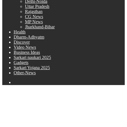
Delhi-Noida
Uttar Pradesh
Rajasthan
CG News
MP News
Jharkhand-Bihar
Health
Dharm-Adhyatm
Discover
Video News
Business Ideas
Sarkari naukari 2025
Gadgets
Sarkari Yojana 2025
Other-News
Search
for