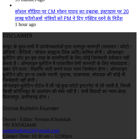
सोशल मीडिया पर CM मोहन यादव का दबदबा, इंस्टाग्राम पर 20
लाख फॉलोअर्स; मंत्रियों को PM ने दिए एक्टिव रहने के निर्देश
1 hour ago
DISCLAIMER
साइट के कुछ तत्वों में उपयोगकर्ताओं द्वारा प्रस्तुत सामग्री (समाचार / फोटो /
ऑडियो / वीडियो / सोशल साइट्स लिंक आदि) शामिल होगी। ऑनलाइन
बुलेटिन डॉट इन इस तरह के सामग्रियों के लिए कोई जिम्मेदारी स्वीकार नहीं
करता है। ऑनलाइन बुलेटिन में प्रकाशित ऐसी सामग्री के लिए संवाददाता /
खबर देने वाला / विज्ञप्ति जारी करने वाला स्वयं जिम्मेदार होगा। ऑनलाइन
बुलेटिन डॉट इन या उसके स्वामी, मुद्रक, प्रकाशक, संपादक की कोई भी
जिम्मेदारी नहीं होगी।
ऑनलाइन बुलेटिन पोर्टल में ली गई कुछ फोटो इन्टरनेट से ली जाती है, जिनमें
किसी कॉपीराइट के उल्लंघन की मंशा नहीं है। सभी विवादों का न्याय क्षेत्र
बिलासपुर, छत्तीसगढ़ होगा।
Online Bulletin Founder
Owner / Editor: Neelam Khudshah
+91 8305824440
onlinebulletin24@gmail.com
Contact Time: 10:30 am – 12:00pm