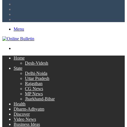
LinkedIn
Twitter
Facebook
RSS
Menu
Search
for
Home
Desh-Videsh
State
Delhi-Noida
Uttar Pradesh
Rajasthan
CG News
MP News
Jharkhand-Bihar
Health
Dharm-Adhyatm
Discover
Video News
Business Ideas