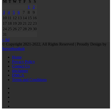
M
T
W
T
F
S
S
1
2
3
4
5
6
7
8
9
10
11
12
13
14
15
16
17
18
19
20
21
22
23
24
25
26
27
28
29
30
31
« Jul
© Copyright 2021-2022, All Rights Reserved | Proudly Design by
Serverhosthub
Home
Privacy Policy
Contact Us
disclaimer
DMCA
Terms and Conditions
RSS
Facebook
Twitter
LinkedIn
Tumblr