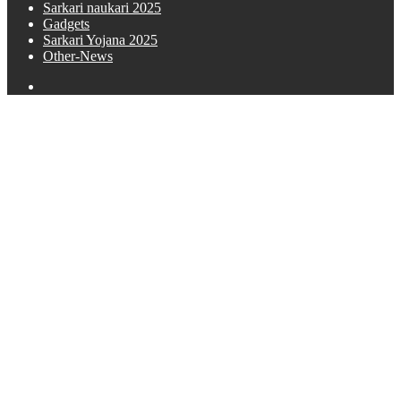
Sarkari naukari 2025
Gadgets
Sarkari Yojana 2025
Other-News
Search
for