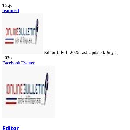
Tags
featured
Send
an
email
Editor
July 1, 2026
Last Updated: July 1,
2026
LinkedIn
Share
Print
Facebook
Twitter
via
Email
Editor