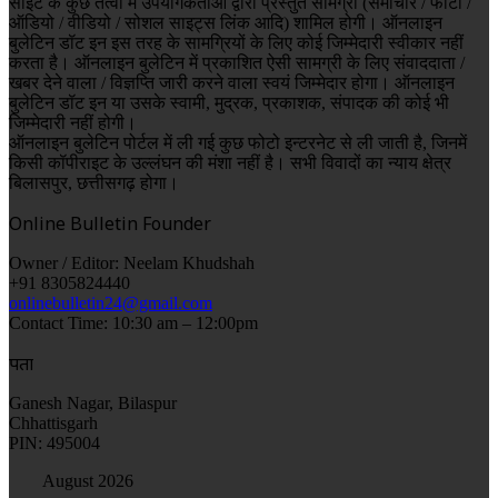
साइट के कुछ तत्वों में उपयोगकर्ताओं द्वारा प्रस्तुत सामग्री (समाचार / फोटो /
ऑडियो / वीडियो / सोशल साइट्स लिंक आदि) शामिल होगी। ऑनलाइन
बुलेटिन डॉट इन इस तरह के सामग्रियों के लिए कोई जिम्मेदारी स्वीकार नहीं
करता है। ऑनलाइन बुलेटिन में प्रकाशित ऐसी सामग्री के लिए संवाददाता /
खबर देने वाला / विज्ञप्ति जारी करने वाला स्वयं जिम्मेदार होगा। ऑनलाइन
बुलेटिन डॉट इन या उसके स्वामी, मुद्रक, प्रकाशक, संपादक की कोई भी
जिम्मेदारी नहीं होगी।
ऑनलाइन बुलेटिन पोर्टल में ली गई कुछ फोटो इन्टरनेट से ली जाती है, जिनमें
किसी कॉपीराइट के उल्लंघन की मंशा नहीं है। सभी विवादों का न्याय क्षेत्र
बिलासपुर, छत्तीसगढ़ होगा।
Online Bulletin Founder
Owner / Editor: Neelam Khudshah
+91 8305824440
onlinebulletin24@gmail.com
Contact Time: 10:30 am – 12:00pm
पता
Ganesh Nagar, Bilaspur
Chhattisgarh
PIN: 495004
August 2026