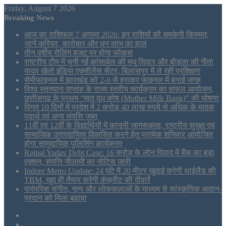
Friday, August 7 2026
Breaking News
आज का राशिफल 7 अगस्त 2026: इन राशियों की चमकेगी किस्मत,
जानें करियर, कारोबार और धन लाभ का हाल
तीन वर्षीय रोलिंग बजट पर होगा फोकस
राष्ट्रीय टीम में चुनी गईं कांसाबेल की मधु सिदार और बोड़ला की गीता
यादव खेलो इंडिया एक्सीलेंस सेंटर, बिलासपुर में ले रहीं प्रशिक्षण
सेमीफाइनल में झारखंड को 2-0 से हराकर फाइनल में बनाई जगह
विश्व स्तनपान सप्ताह के राज्य स्तरीय कार्यक्रम का सफल आयोजन,
छत्तीसगढ़ के प्रथम “मातृ दूध कोष (Mother Milk Bank)” की घोषणा
विगत 10 दिनों में प्रदेश में 2 करोड़ 40 लाख रुपये से अधिक के मादक
पदार्थ एवं अन्य संपत्ति जब्त
11वीं एवं 12वीं के विद्यार्थियों में कानूनी जागरूकता, राष्ट्रीय सुरक्षा एवं
सामाजिक उत्तरदायित्व विकसित करने हेतु प्रत्येक शनिवार आयोजित
होगा सामुदायिक पुलिसिंग कार्यक्रम
Rajpal Yadav Debt Case: 16 करोड़ के लोन विवाद में बैंक का बड़ा
एक्शन, संपत्ति नीलामी का नोटिस जारी
Indore Metro Update: 24 घंटे में 20 मीटर खुदाई करेगी थाईलैंड की
TBM, खुद ही तैयार करेगी कंक्रीट की दीवारें
पारंपरिक संगीत, नृत्य और लोककलाओं के माध्यम से सांस्कृतिक आदान-
प्रदान को मिला बढ़ावा
Sidebar
Tumblr