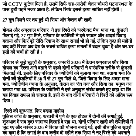
जो CCTV फुटेज मिला है, उसमें सिर्फ सह-आरोपी चेतन चौधरी घटनास्थल के
पास हूडी पहने नजर आता है. लेकिन सिर्फ इससे हत्या साबित नहीं होती।
27 गुण मिलने पर तय हुई थी सिया और केतन की शादी
गोयल और अग्रवाल परिवार ने इस रिश्ते को 'परफेक्ट मैच' माना था. कुंडली
मिलाई गई, 27 गुण मिले, परिवार के ज्योतिषी ने इसे सफल और आदर्श विवाह
बताया और फिर पूरे रीति-रिवाज के साथ सगाई भी हो गई. लेकिन कुछ ही महीनों
बाद वही रिश्ता अब देश के सबसे चर्चित हत्या मामलों में बदल चुका है और घर-घर
इसी की चर्चा हो रही है।
परिवार से जुड़े सूत्रों के अनुसार, जनवरी 2026 में केतन अग्रवाल और सिया
गोयल का रिश्ता आगे बढ़ाने से पहले दोनों परिवारों ने पारंपरिक तरीके से कुंडली
मिलवाई थी. इसके लिए परिवार के ज्योतिषी को बुलाया गया था. बताया गया कि
दोनों की कुंडलियों में 36 में से 27 गुण मिले थे, जिसे विवाह के लिए अच्छा माना
गया. ज्योतिषीय गणना के अनुसार, केतन का 'देव गण' और सिया का 'मनुष्य गण'
बताया गया था. परिवार के ज्योतिषी ने इसे अनुकूल संबंध बताते हुए कहा था कि
यह विवाह सफल हो सकता है. इसी के बाद दोनों परिवारों ने रिश्ते को अंतिम रूप
दिया।
रिश्ते की शुरुआत, फिर बदला माहौल
पुलिस जांच के अनुसार, फरवरी में पुणे के एक होटल में दोनों की सगाई हुई.
शुरुआत में सब कुछ सामान्य दिखाई दे रहा था. दोनों परिवार शादी की तैयारियों में
जुट गए और नवंबर 2026 में विवाह की योजना बनाई गई. इसी बीच पुलिस सूत्रों
का दावा है कि सगाई के बाद करीब दो महीने तक सिया ने नए रिश्ते को अपनाने