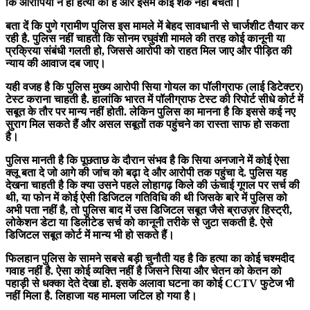
कि आरोपियों ने ही हत्या की है और इसमें कोई शक नहीं बचता।
बता दें कि पुणे ग्रामीण पुलिस इस मामले में बेहद सावधानी से चार्जशीट तैयार कर
रही है. पुलिस नहीं चाहती कि सोनम रघुवंशी मामले की तरह कोई कानूनी या
प्रक्रिया संबंधी गलती हो, जिससे आरोपी को राहत मिल जाए और पीड़ित की
न्याय की आवाज दब जाए।
यही वजह है कि पुलिस मुख्य आरोपी सिया गोयल का पॉलीग्राफ (लाई डिटेक्टर)
टेस्ट कराना चाहती है. हालांकि भारत में पॉलीग्राफ टेस्ट की रिपोर्ट सीधे कोर्ट में
सबूत के तौर पर मान्य नहीं होती. लेकिन पुलिस का मानना है कि इससे कई नए
सुराग मिल सकते हैं और असल सबूतों तक पहुंचने का रास्ता साफ हो सकता
है।
पुलिस मानती है कि पूछताछ के दौरान संभव है कि सिया अनजाने में कोई ऐसा
क्लू बता दे जो आगे की जांच को बढ़ा दे और आरोपी तक पहुंचा दे. पुलिस यह
देखना चाहती है कि क्या उसने पहले लोहागढ़ किले की ऊंचाई गूगल पर सर्च की
थी, या फोन में कोई ऐसी डिजिटल गतिविधि की थी जिसके बारे में पुलिस को
अभी पता नहीं है, तो पुलिस बाद में उस डिजिटल सबूत जैसे ब्राउज़र हिस्ट्री,
लोकेशन डेटा या डिलीटेड सर्च को कानूनी तरीके से जुटा सकती है. ऐसे
डिजिटल सबूत कोर्ट में मान्य भी हो सकते हैं।
फिलहान पुलिस के सामने सबसे बड़ी चुनौती यह है कि हत्या का कोई चश्मदीद
गवाह नहीं है. ऐसा कोई व्यक्ति नहीं है जिसने सिया और चेतन को केतन को
पहाड़ी से धक्का देते देखा हो. इसके अलावा घटना का कोई CCTV फुटेज भी
नहीं मिला है. लिहाजा यह मामला जटिल हो गया है।