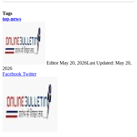
Tags
top-news
Send
an
email
Editor
May 20, 2026
Last Updated: May 20,
2026
LinkedIn
Share
Print
Facebook
Twitter
via
Email