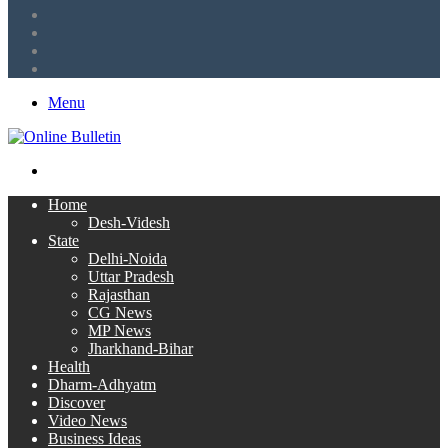
LinkedIn
Twitter
Facebook
RSS
Menu
Search
for
Home
Desh-Videsh
State
Delhi-Noida
Uttar Pradesh
Rajasthan
CG News
MP News
Jharkhand-Bihar
Health
Dharm-Adhyatm
Discover
Video News
Business Ideas