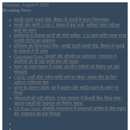
Thursday, August 6 2026
Breaking News
चरखी दादरी सबसे पीछे, हिसार में जुलाई में सुधरा लिंगानुपात
सस्ती और महंगी USB-C केबल में बड़ा फर्क, खरीदते समय रखें इन
बातों का ध्यान
छत्तीसगढ़ में विकास कार्यों की होगी समीक्षा, CM साय करेंगे पारस राज्य
प्रगति पोर्टल का आकलन
हरियाणा का लिंगानुपात गिरा, चरखी दादरी सबसे पीछे, हिसार में जुलाई
के आंकड़ों ने दी राहत
Gurugram Rain: सड़कों और चौराहों पर जलभराव, प्रशासन ने
कंपनियों को दी वर्क फ्रॉम होम की सलाह
शुक्र का हस्त नक्षत्र में प्रवेश, इन तीन राशियों को मिलेगा धन और
सफलता
CBSE 10वीं बोर्ड: स्कैन कॉपी पाने का मौका, आंसर शीट के लिए
आवेदन प्रक्रिया शुरू
वास्तु के आसान उपाय, घर में बरकत और समृद्धि बढ़ाने के बताए गए
नियम
गौशालाओं को बड़ी सौगात, पंजाब सरकार ने बिजली बिल किया माफ,
आवारा पशुओं की देखभाल को मिलेगा सहारा
UP Rain Alert: कौशांबी-प्रयागराज में मूसलाधार बारिश के बीच स्कूल
बंद, प्रशासन का बड़ा फैसला
Sidebar
Tumblr