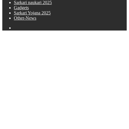
Sarkari naukari 2025
Gadgets
Sarkari Yojana 2025
Other-News
Search
for