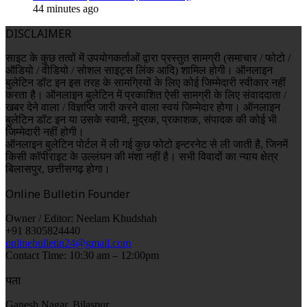
44 minutes ago
DISCLAIMER
साइट के कुछ तत्वों में उपयोगकर्ताओं द्वारा प्रस्तुत सामग्री (समाचार / फोटो /
ऑडियो / वीडियो / सोशल साइट्स लिंक आदि) शामिल होगी। ऑनलाइन
बुलेटिन डॉट इन इस तरह के सामग्रियों के लिए कोई जिम्मेदारी स्वीकार नहीं
करता है। ऑनलाइन बुलेटिन में प्रकाशित ऐसी सामग्री के लिए संवाददाता /
खबर देने वाला / विज्ञप्ति जारी करने वाला स्वयं जिम्मेदार होगा। ऑनलाइन
बुलेटिन डॉट इन या उसके स्वामी, मुद्रक, प्रकाशक, संपादक की कोई भी
जिम्मेदारी नहीं होगी।
ऑनलाइन बुलेटिन पोर्टल में ली गई कुछ फोटो इन्टरनेट से ली जाती है, जिनमें
किसी कॉपीराइट के उल्लंघन की मंशा नहीं है। सभी विवादों का न्याय क्षेत्र
बिलासपुर, छत्तीसगढ़ होगा।
Online Bulletin Founder
Owner / Editor: Neelam Khudshah
+91 8305824440
onlinebulletin24@gmail.com
Contact Time: 10:30 am – 12:00pm
पता
Ganesh Nagar, Bilaspur