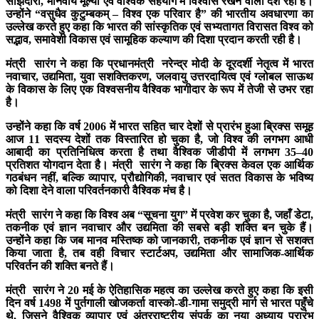
साझेदारी, मानवीय मूल्यों एवं वैश्विक सहयोग में विश्वास रखने वाला देश रहा है।
उन्होंने “वसुधैव कुटुम्बकम् – विश्व एक परिवार है” की भारतीय अवधारणा का
उल्लेख करते हुए कहा कि भारत की सांस्कृतिक एवं सभ्यतागत विरासत विश्व को
सद्भाव, समावेशी विकास एवं सामूहिक कल्याण की दिशा प्रदान करती रही है।
मंत्री सारंग ने कहा कि प्रधानमंत्री नरेन्द्र मोदी के दूरदर्शी नेतृत्व में भारत
नवाचार, उद्यमिता, युवा सशक्तिकरण, जलवायु उत्तरदायित्व एवं ग्लोबल साऊथ
के विकास के लिए एक विश्वसनीय वैश्विक भागीदार के रूप में तेजी से उभर रहा
है।
उन्होंने कहा कि वर्ष 2006 में भारत सहित चार देशों से प्रारंभ हुआ ब्रिक्स समूह
आज 11 सदस्य देशों तक विस्तारित हो चुका है, जो विश्व की लगभग आधी
आबादी का प्रतिनिधित्व करता है तथा वैश्विक जीडीपी में लगभग 35–40
प्रतिशत योगदान देता है। मंत्री सारंग ने कहा कि ब्रिक्स केवल एक आर्थिक
गठबंधन नहीं, बल्कि व्यापार, प्रौद्योगिकी, नवाचार एवं सतत विकास के भविष्य
को दिशा देने वाला परिवर्तनकारी वैश्विक मंच है।
मंत्री सारंग ने कहा कि विश्व अब “सूचना युग” में प्रवेश कर चुका है, जहाँ डेटा,
तकनीक एवं ज्ञान नवाचार और उद्यमिता की सबसे बड़ी शक्ति बन चुके हैं।
उन्होंने कहा कि जब मानव मस्तिष्क को जानकारी, तकनीक एवं ज्ञान से सशक्त
किया जाता है, तब वही विचार स्टार्टअप, उद्यमिता और सामाजिक-आर्थिक
परिवर्तन की शक्ति बनते हैं।
मंत्री सारंग ने 20 मई के ऐतिहासिक महत्व का उल्लेख करते हुए कहा कि इसी
दिन वर्ष 1498 में पुर्तगाली खोजकर्ता वास्को-डी-गामा समुद्री मार्ग से भारत पहुँचे
थे, जिसने वैश्विक व्यापार एवं अंतरराष्ट्रीय संपर्क का नया अध्याय प्रारंभ