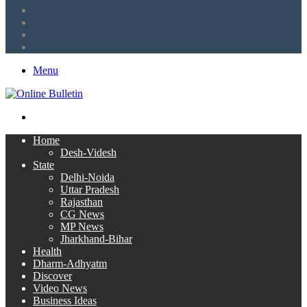
LinkedIn
Twitter
Facebook
RSS
Menu
Search
for
Home
Desh-Videsh
State
Delhi-Noida
Uttar Pradesh
Rajasthan
CG News
MP News
Jharkhand-Bihar
Health
Dharm-Adhyatm
Discover
Video News
Business Ideas