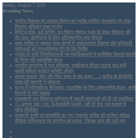
Friday, August 7 2026
Breaking News
नगरीय विकास एवं आवास विभाग का प्रदेश स्तरीय जनसंवाद एवं सेवा
वितरण अभियान हुआ प्रारंभ
हेरिटेज वॉक, बर्ड वाचिंग, वन विहार नेशनल पार्क से लेकर शिकारा की
सैर तक: डेलीगेट्स के लिए अविस्मरणीय बना भोपाल
मुख्य सचिव ने नक्सल मुक्त क्षेत्रों में अधोसंरचना विकास और बुनियादी
सुविधाओं को प्राथमिकता देने के दिए निर्देश
प्रदेश के सभी विश्वविद्यालयों एवं महाविद्यालयों में प्रतिदिन दिलाई जाएगी
दो मिनट की नशामुक्ति शपथ
भारतीय वायुसेना में नया इतिहास, स्क्वॉड्रन लीडर भावना कंठ बनीं
पहली महिला फाइटर कॉम्बैट लीडर
सड़क हादसा, मौत और फिर कब्र से शव बाहर… 2 करोड़ के इंश्योरेंस
क्लेम की कहानी ने चौंकाया
पटना में ग्रीनफील्ड सैटेलाइट टाउनशिप के लिए उच्चस्तरीय बैठक, सभी
विभागों से मांगे सुझाव
मुख्यमंत्री जन विश्वास अभियान में स्कूली छात्राओं को दी गई साइकिल
15 अगस्त तक LPG ई-केवाईसी जरूरी, नहीं तो देना पड़ सकता है
महंगा सिलेंडर
सरकारी कुर्सी पर राजनीति का रंग? पंचायत सचिव की कथित सोशल
मीडिया सक्रियता पर कांग्रेस का हमला, निष्पक्ष जांच की उठी मांग
Sidebar
Tumblr