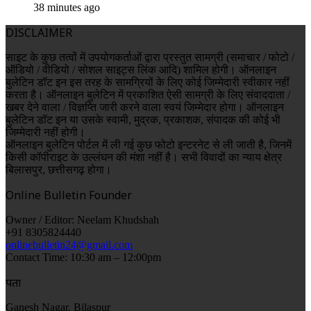
38 minutes ago
DISCLAIMER
साइट के कुछ तत्वों में उपयोगकर्ताओं द्वारा प्रस्तुत सामग्री (समाचार / फोटो /
ऑडियो / वीडियो / सोशल साइट्स लिंक आदि) शामिल होगी। ऑनलाइन
बुलेटिन डॉट इन इस तरह के सामग्रियों के लिए कोई जिम्मेदारी स्वीकार नहीं
करता है। ऑनलाइन बुलेटिन में प्रकाशित ऐसी सामग्री के लिए संवाददाता /
खबर देने वाला / विज्ञप्ति जारी करने वाला स्वयं जिम्मेदार होगा। ऑनलाइन
बुलेटिन डॉट इन या उसके स्वामी, मुद्रक, प्रकाशक, संपादक की कोई भी
जिम्मेदारी नहीं होगी।
ऑनलाइन बुलेटिन पोर्टल में ली गई कुछ फोटो इन्टरनेट से ली जाती है, जिनमें
किसी कॉपीराइट के उल्लंघन की मंशा नहीं है। सभी विवादों का न्याय क्षेत्र
बिलासपुर, छत्तीसगढ़ होगा।
Online Bulletin Founder
Owner / Editor: Neelam Khudshah
+91 8305824440
onlinebulletin24@gmail.com
Contact Time: 10:30 am – 12:00pm
पता
Ganesh Nagar, Bilaspur