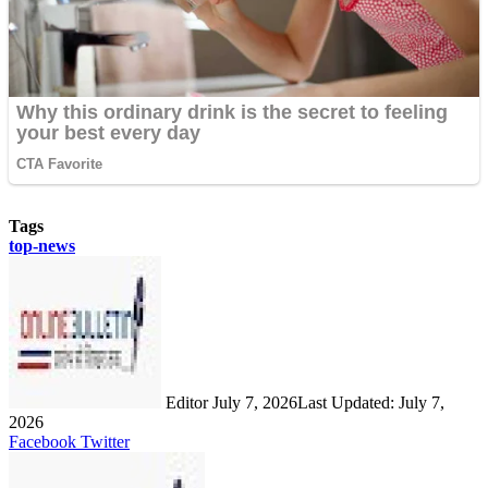
Tags
top-news
Send
an
email
Editor
July 7, 2026
Last Updated: July 7,
2026
LinkedIn
Share
Print
Facebook
Twitter
via
Email