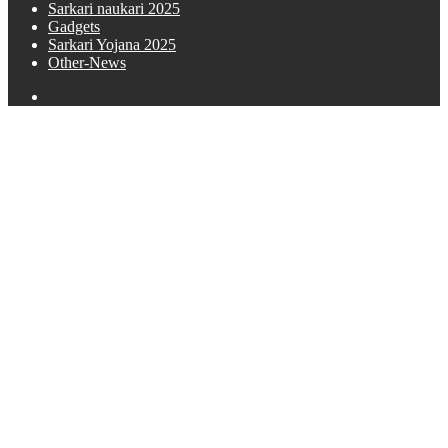
Sarkari naukari 2025
Gadgets
Sarkari Yojana 2025
Other-News
Search
for