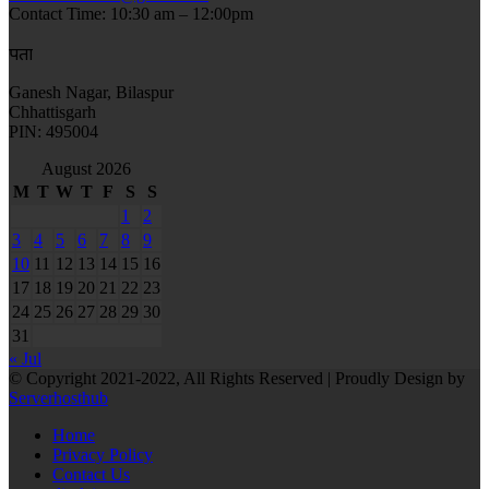
Contact Time: 10:30 am – 12:00pm
पता
Ganesh Nagar, Bilaspur
Chhattisgarh
PIN: 495004
August 2026
M
T
W
T
F
S
S
1
2
3
4
5
6
7
8
9
10
11
12
13
14
15
16
17
18
19
20
21
22
23
24
25
26
27
28
29
30
31
« Jul
© Copyright 2021-2022, All Rights Reserved | Proudly Design by
Serverhosthub
Home
Privacy Policy
Contact Us