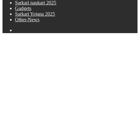
Sarkari naukari 2025
Gadgets
Sarkari Yojana 2025
Other-News
Search
for