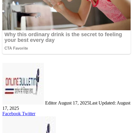
Send
an
email
Editor
August 17, 2025
Last Updated: August
17, 2025
LinkedIn
Share
Print
Facebook
Twitter
via
Email