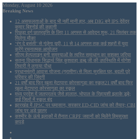
Monday, August 10 2026
Breaking News
12 असफलताओं के बाद भी नहीं मानी हार, अब DIG बने IPS देवेंद्र
कुमार बिश्नोई की कहानी
पिछड़ा वर्ग छात्रवृत्ति के लिए 11 अगस्त से आवेदन शुरू, 21 सितंबर तक
मिलेगा मौका
‘रंग दे बसंती’ से गूंजेगा यूपी, 11 से 14 अगस्त तक कई शहरों में युवा
करेंगे रचनात्मक आयोजन
सीएम हेल्पलाइन बनी समस्याओं के त्वरित समाधान का सशक्त जरिया
सतना विधायक सिद्धार्थ सिंह कुशवाहा डब्बू जी की उपस्थिति में योगेश
तिवारी ने लगाया पौधा
प्रधानमंत्री आवास योजना (ग्रामीण) से मिला सुरक्षित घर, बदली पूरे
परिवार की जिंदगी
21 वर्षों बाद फिर खुला मेटापारा कोरसागुड़ा का स्कूल21 वर्षों बाद फिर
खुला मेटापारा कोरसागुड़ा का स्कूल
मध्य प्रदेश में जलप्रलय जैसे हालात, भोपाल के रिहायशी इलाके डूबे;
कई जिलों में स्कूल बंद
झारखंड में JPSC पर घमासान, सरकार ED-CID जांच को तैयार; CBI
जांच पर अड़े छात्र
कश्मीर के ऊंचे इलाकों में तैनात CRPF जवानों को मिलेंगे हिमसुरक्षा
कपड़े
Sidebar
Tumblr