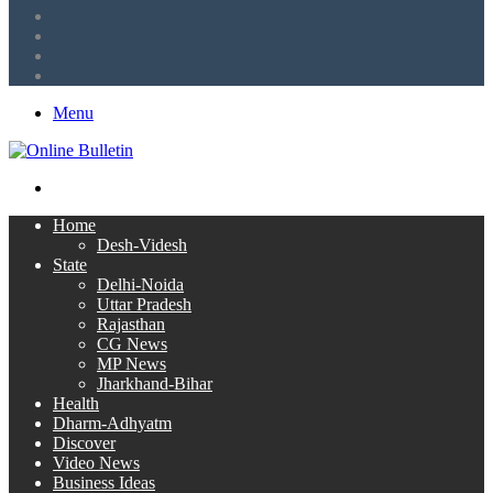
LinkedIn
Twitter
Facebook
RSS
Menu
Search
for
Home
Desh-Videsh
State
Delhi-Noida
Uttar Pradesh
Rajasthan
CG News
MP News
Jharkhand-Bihar
Health
Dharm-Adhyatm
Discover
Video News
Business Ideas