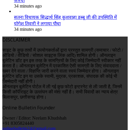
जरिया
34 minutes ago
सतना विधायक सिद्धार्थ सिंह कुशवाहा डब्बू जी की उपस्थिति में
योगेश तिवारी ने लगाया पौधा
34 minutes ago
DISCLAIMER
साइट के कुछ तत्वों में उपयोगकर्ताओं द्वारा प्रस्तुत सामग्री (समाचार / फोटो /
ऑडियो / वीडियो / सोशल साइट्स लिंक आदि) शामिल होगी। ऑनलाइन
बुलेटिन डॉट इन इस तरह के सामग्रियों के लिए कोई जिम्मेदारी स्वीकार नहीं
करता है। ऑनलाइन बुलेटिन में प्रकाशित ऐसी सामग्री के लिए संवाददाता /
खबर देने वाला / विज्ञप्ति जारी करने वाला स्वयं जिम्मेदार होगा। ऑनलाइन
बुलेटिन डॉट इन या उसके स्वामी, मुद्रक, प्रकाशक, संपादक की कोई भी
जिम्मेदारी नहीं होगी।
ऑनलाइन बुलेटिन पोर्टल में ली गई कुछ फोटो इन्टरनेट से ली जाती है, जिनमें
किसी कॉपीराइट के उल्लंघन की मंशा नहीं है। सभी विवादों का न्याय क्षेत्र
बिलासपुर, छत्तीसगढ़ होगा।
Online Bulletin Founder
Owner / Editor: Neelam Khudshah
+91 8305824440
onlinebulletin24@gmail.com