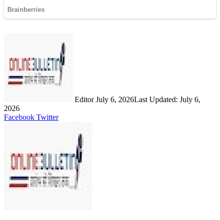
Send
an
email
Editor
July 6, 2026
Last Updated: July 6,
2026
LinkedIn
Share
Print
Facebook
Twitter
via
Email