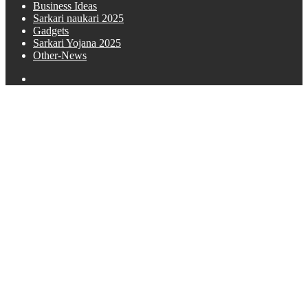
Business Ideas
Sarkari naukari 2025
Gadgets
Sarkari Yojana 2025
Other-News
Search
for