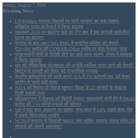
Friday, August 7 2026
Breaking News
UP Politics: मदरसा शिक्षकों पर योगी सरकार का बड़ा एक्शन,
अखिलेश यादव के फैसले में किया बदलाव
रक्षाबंधन 2026 पर बदलेगा चांद का रंग! क्या है इस अनोखी खगोलीय
घटना का कारण?
पेट्रोल के बाद अब CNG-PNG में बायोगैस ब्लेंडिंग की तैयारी,
₹20,000 करोड़ की GOBAR-Dhan स्कीम पर बड़ा फैसला जल्द
प्रधानमंत्री मोदी के विदेशी दौरों का खर्च आया सामने, संसद में सरकार
ने किया खुलासा
धार की ऐतिहासिक भोजशाला की वाग्देवी प्रतिमा भारत लाने की तैयारी,
ब्रिटेन से वापसी को लेकर बढ़े राजनयिक प्रयास
केंद्रीय कर्मचारियों की बल्ले-बल्ले! DA में 3% बढ़ोतरी तय, 8वें वेतन
आयोग से पहले बड़ी राहत
NDA को मिलेगा दो-तिहाई बहुमत? विपक्ष के 22 सांसदों के रुख पर
टिकी सबकी नजर
अंबेडकरनगर में विकास को मिलेगी रफ्तार, मुख्यमंत्री योगी देंगे ₹706.81
करोड़ की 194 परियोजनाओं की सौगात
MP में बढ़ा बाल अपहरण का खतरा, पांच साल में 64% उछले केस; देश
में सबसे चिंताजनक तस्वीर
NCPI में बगावत से सियासी भूचाल, क्या ताहिर, रहमान, पठान समेत 20
सांसदों की जाएगी सदस्यता?
Sidebar