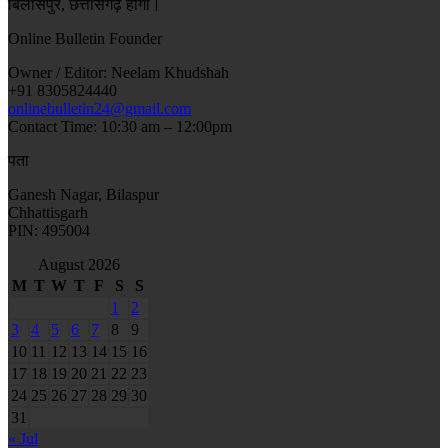
बिलासपुर, छत्तीसगढ़ होगा।
Online Bulletin Founder
Owner / Editor: Neelam Khudshah
+91 8305824440
onlinebulletin24@gmail.com
Contact Time: 10:30 am – 12:00pm
पता
Ganesh Nagar, Bilaspur
Chhattisgarh
PIN: 495004
August 2026
M
T
W
T
F
S
S
1
2
3
4
5
6
7
8
9
10
11
12
13
14
15
16
17
18
19
20
21
22
23
24
25
26
27
28
29
30
31
« Jul