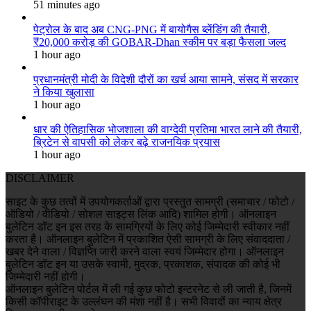
51 minutes ago
पेट्रोल के बाद अब CNG-PNG में बायोगैस ब्लेंडिंग की तैयारी,
₹20,000 करोड़ की GOBAR-Dhan स्कीम पर बड़ा फैसला जल्द
1 hour ago
प्रधानमंत्री मोदी के विदेशी दौरों का खर्च आया सामने, संसद में सरकार
ने किया खुलासा
1 hour ago
धार की ऐतिहासिक भोजशाला की वाग्देवी प्रतिमा भारत लाने की तैयारी,
ब्रिटेन से वापसी को लेकर बढ़े राजनयिक प्रयास
1 hour ago
DISCLAIMER
साइट के कुछ तत्वों में उपयोगकर्ताओं द्वारा प्रस्तुत सामग्री (समाचार / फोटो /
ऑडियो / वीडियो / सोशल साइट्स लिंक आदि) शामिल होगी। ऑनलाइन
बुलेटिन डॉट इन इस तरह के सामग्रियों के लिए कोई जिम्मेदारी स्वीकार नहीं
करता है। ऑनलाइन बुलेटिन में प्रकाशित ऐसी सामग्री के लिए संवाददाता /
खबर देने वाला / विज्ञप्ति जारी करने वाला स्वयं जिम्मेदार होगा। ऑनलाइन
बुलेटिन डॉट इन या उसके स्वामी, मुद्रक, प्रकाशक, संपादक की कोई भी
जिम्मेदारी नहीं होगी।
ऑनलाइन बुलेटिन पोर्टल में ली गई कुछ फोटो इन्टरनेट से ली जाती है, जिनमें
किसी कॉपीराइट के उल्लंघन की मंशा नहीं है। सभी विवादों का न्याय क्षेत्र