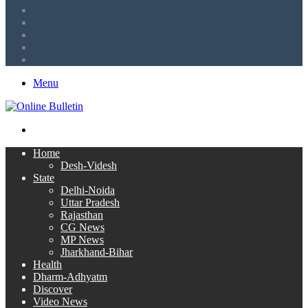
Tumblr
LinkedIn
Twitter
Facebook
RSS
Menu
Search
for
Home
Desh-Videsh
State
Delhi-Noida
Uttar Pradesh
Rajasthan
CG News
MP News
Jharkhand-Bihar
Health
Dharm-Adhyatm
Discover
Video News