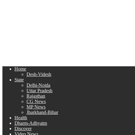
Home
Desh-Videsh
State
Delhi-Noida
Uttar Pradesh
Rajasthan
CG News
MP News
Jharkhand-Bihar
Health
Dharm-Adhyatm
Discover
Video News