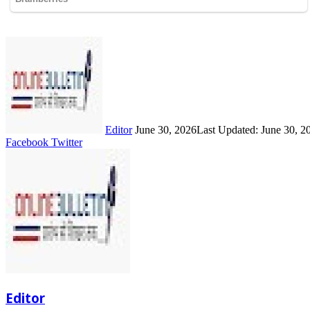
Send
an
email
Editor
June 30, 2026
Last Updated: June 30, 2
LinkedIn
Share
Print
Facebook
Twitter
via
Email
Editor