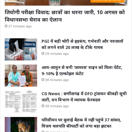
तियोगी परीक्षा विवाद: छात्रों का धरना जारी, 10 अगस्त को
विधानसभा घेराव का ऐलान
27 minutes ago
PGI में बड़ी चोरी से हड़कंप, गर्भवती और नवजातों
को लगने वाले 20 लाख के टीके गायब
29 minutes ago
आम-जामुन से बनी ‘जामरस’ वाइन को मिला पेटेंट,
9-10% है एल्कोहल कंटेंट
36 minutes ago
CG News : छत्तीसगढ़ में DFO ट्रांसफर की बड़ी सूची
जारी, वन विभाग में व्यापक फेरबदल
39 minutes ago
परिसीमन पर बुलाई बैठक में नहीं पहुंचे 37 सांसद,
विजय थलपति की पार्टी को लगा बड़ा झटका