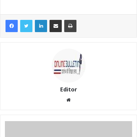
LinkedIn
Share via Email
Print
Editor
Website