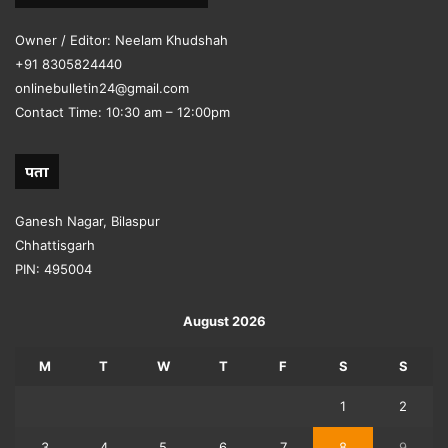
Owner / Editor: Neelam Khudshah
+91 8305824440
onlinebulletin24@gmail.com
Contact Time: 10:30 am – 12:00pm
पता
Ganesh Nagar, Bilaspur
Chhattisgarh
PIN: 495004
August 2026
M
T
W
T
F
S
S
1
2
3
4
5
6
7
8
9