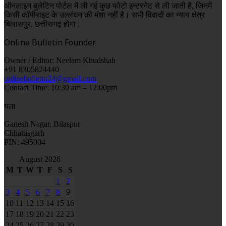
ऑनलाइन बुलेटिन पोर्टल में ली गई कुछ फोटो इन्टरनेट से ली जाती है, जिनमें
किसी कॉपीराइट के उल्लंघन की मंशा नहीं है। सभी विवादों का न्याय क्षेत्र
बिलासपुर, छत्तीसगढ़ होगा।
Online Bulletin Founder
Owner / Editor: Neelam Khudshah
+91 8305824440
onlinebulletin24@gmail.com
Contact Time: 10:30 am – 12:00pm
पता
Ganesh Nagar, Bilaspur
Chhattisgarh
PIN: 495004
August 2026
M
T
W
T
F
S
S
1
2
3
4
5
6
7
8
9
10
11
12
13
14
15
16
17
18
19
20
21
22
23
24
25
26
27
28
29
30