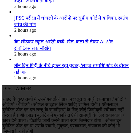
कहा- ‘आत्मघाती कदम’
2 hours ago
JPSC परीक्षा में धांधली के आरोपों पर सुप्रीम कोर्ट में याचिका, स्वतंत्र
जांच की मांग
2 hours ago
बैग छोड़कर स्कूल आएंगे बच्चे, खेल-कला से लेकर AI और
रोबोटिक्स तक सीखेंगे
2 hours ago
तीन दिन मिट्टी के नीचे दफन रहा युवक, ‘लाइव समाधि’ स्टंट के दौरान
गई जान
2 hours ago
DISCLAIMER
साइट के कुछ तत्वों में उपयोगकर्ताओं द्वारा प्रस्तुत सामग्री (समाचार / फोटो /
ऑडियो / वीडियो / सोशल साइट्स लिंक आदि) शामिल होगी। ऑनलाइन
बुलेटिन डॉट इन इस तरह के सामग्रियों के लिए कोई जिम्मेदारी स्वीकार नहीं
करता है। ऑनलाइन बुलेटिन में प्रकाशित ऐसी सामग्री के लिए संवाददाता /
खबर देने वाला / विज्ञप्ति जारी करने वाला स्वयं जिम्मेदार होगा। ऑनलाइन
बुलेटिन डॉट इन या उसके स्वामी, मुद्रक, प्रकाशक, संपादक की कोई भी
जिम्मेदारी नहीं होगी।