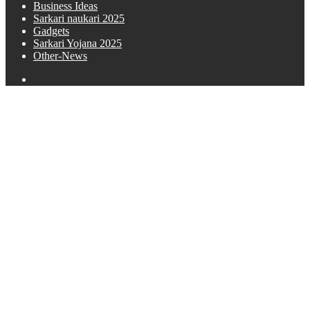
Business Ideas
Sarkari naukari 2025
Gadgets
Sarkari Yojana 2025
Other-News
Search
for