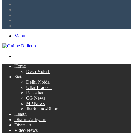
Tumblr
LinkedIn
Twitter
Facebook
RSS
Menu
Search
for
Home
Desh-Videsh
State
Delhi-Noida
Uttar Pradesh
Rajasthan
CG News
MP News
Jharkhand-Bihar
Health
Dharm-Adhyatm
Discover
Video News