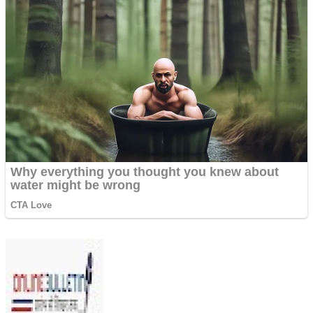
Send
an
email