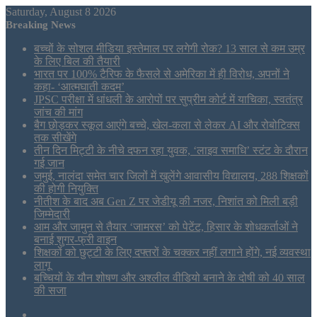
Saturday, August 8 2026
Breaking News
बच्चों के सोशल मीडिया इस्तेमाल पर लगेगी रोक? 13 साल से कम उम्र
के लिए बिल की तैयारी
भारत पर 100% टैरिफ के फैसले से अमेरिका में ही विरोध, अपनों ने
कहा- ‘आत्मघाती कदम’
JPSC परीक्षा में धांधली के आरोपों पर सुप्रीम कोर्ट में याचिका, स्वतंत्र
जांच की मांग
बैग छोड़कर स्कूल आएंगे बच्चे, खेल-कला से लेकर AI और रोबोटिक्स
तक सीखेंगे
तीन दिन मिट्टी के नीचे दफन रहा युवक, ‘लाइव समाधि’ स्टंट के दौरान
गई जान
जमुई, नालंदा समेत चार जिलों में खुलेंगे आवासीय विद्यालय, 288 शिक्षकों
की होगी नियुक्ति
नीतीश के बाद अब Gen Z पर जेडीयू की नजर, निशांत को मिली बड़ी
जिम्मेदारी
आम और जामुन से तैयार ‘जामरस’ को पेटेंट, हिसार के शोधकर्ताओं ने
बनाई शुगर-फ्री वाइन
शिक्षकों को छुट्टी के लिए दफ्तरों के चक्कर नहीं लगाने होंगे, नई व्यवस्था
लागू
बच्चियों के यौन शोषण और अश्लील वीडियो बनाने के दोषी को 40 साल
की सजा
Sidebar