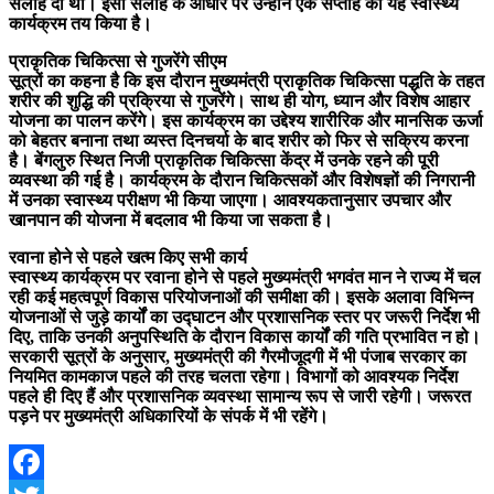
सलाह दी थी। इसी सलाह के आधार पर उन्होंने एक सप्ताह का यह स्वास्थ्य
कार्यक्रम तय किया है।
प्राकृतिक चिकित्सा से गुजरेंगे सीएम
सूत्रों का कहना है कि इस दौरान मुख्यमंत्री प्राकृतिक चिकित्सा पद्धति के तहत
शरीर की शुद्धि की प्रक्रिया से गुजरेंगे। साथ ही योग, ध्यान और विशेष आहार
योजना का पालन करेंगे। इस कार्यक्रम का उद्देश्य शारीरिक और मानसिक ऊर्जा
को बेहतर बनाना तथा व्यस्त दिनचर्या के बाद शरीर को फिर से सक्रिय करना
है। बेंगलुरु स्थित निजी प्राकृतिक चिकित्सा केंद्र में उनके रहने की पूरी
व्यवस्था की गई है। कार्यक्रम के दौरान चिकित्सकों और विशेषज्ञों की निगरानी
में उनका स्वास्थ्य परीक्षण भी किया जाएगा। आवश्यकतानुसार उपचार और
खानपान की योजना में बदलाव भी किया जा सकता है।
रवाना होने से पहले खत्म किए सभी कार्य
स्वास्थ्य कार्यक्रम पर रवाना होने से पहले मुख्यमंत्री भगवंत मान ने राज्य में चल
रही कई महत्वपूर्ण विकास परियोजनाओं की समीक्षा की। इसके अलावा विभिन्न
योजनाओं से जुड़े कार्यों का उद्घाटन और प्रशासनिक स्तर पर जरूरी निर्देश भी
दिए, ताकि उनकी अनुपस्थिति के दौरान विकास कार्यों की गति प्रभावित न हो।
सरकारी सूत्रों के अनुसार, मुख्यमंत्री की गैरमौजूदगी में भी पंजाब सरकार का
नियमित कामकाज पहले की तरह चलता रहेगा। विभागों को आवश्यक निर्देश
पहले ही दिए हैं और प्रशासनिक व्यवस्था सामान्य रूप से जारी रहेगी। जरूरत
पड़ने पर मुख्यमंत्री अधिकारियों के संपर्क में भी रहेंगे।