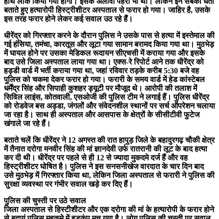
हाथ लॉक किया गया होगा। इसके अलावा पहरा भी था। लेकिन इन सबको धता
बताते हुए हत्यारोपी हिस्ट्रीशीटर अस्पताल से फरार हो गया। जाहिर है, उसके
इस तरह फरार होने लेकर कई सवाल उठ रहे हैं।
धीरेंद्र को गिरफ्तार करने के दौरान पुलिस ने उसके पास से हत्या में इस्तेमाल की
गई हंसिया, तमंचा, कारतूस और लूटा गया सामान बरामद किया गया था। मुठभेड़
में घायल होने पर उसका मेडिकल रूदायन सीएचसी में कराया गया और इसके
बाद उसे जिला अस्पताल लाया गया था। एक्स-रे रिपोर्ट आने तक धीरेंद्र को
हड्डी वार्ड में भर्ती कराया गया था, जहां रविवार तड़के करीब 5:30 बजे वह
पुलिस को चकमा देकर फरार हो गया। फरारी के समय वार्ड में हेड कांस्टेबल
धर्मेंद्र सिंह और सिपाही कुशहर ड्यूटी पर मौजूद थे। आरोपी की तलाश में
सिविल लाइंस, कोतवाली, एसओजी की पुलिस टीम ने लगाई हैं। पुलिस धीरेंद्र
को रोडवेज बस अड्डा, जंगलों और संवेदनशील स्थानों पर सर्च ऑपरेशन चलाया
जा रहा है। साथ ही अस्पताल और आसपास के क्षेत्रों के सीसीटीवी फुटेज
खंगाले जा रहे हैं।
बताते चलें कि धीरेंद्र ने 12 अगस्त की रात हापुड़ जिले के बहादुरगढ़ चौकी क्षेत्र
में तैनात दरोगा मनवीर सिंह की मां ज्ञानदेवी उर्फ रातरानी की लूट के बाद हत्या
कर दी थी। धीरेंद्र पर पहले से ही 12 से ज्यादा मुकदमे दर्ज हैं और वह
हिस्ट्रीशीटर घोषित है। पुलिस ने इस सनसनीखेज वारदात के चार दिन बाद
उसे मुठभेड़ में गिरफ्तार किया था, लेकिन जिला अस्पताल से फरारी ने पुलिस की
सुरक्षा व्यवस्था पर गंभीर सवाल खड़े कर दिए हैं।
पुलिस की चुस्ती पर उठे सवाल
जिला अस्पताल से हिस्टीशीटर और एक दरोगा की मां के हत्यारोपी के फरार होने
से बदायूं पुलिस महकमे में हड़कंप मच गया है। लोग पुलिस की चुस्ती पर सवाल