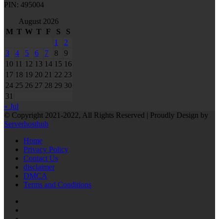
PIN: 495004
August 2026
M
T
W
T
F
S
S
1
2
3
4
5
6
7
8
9
10
11
12
13
14
15
16
17
18
19
20
21
22
23
24
25
26
27
28
29
30
31
« Jul
© Copyright 2021-2022, All Rights Reserved | Proudly Design by
Serverhosthub
Home
Privacy Policy
Contact Us
disclaimer
DMCA
Terms and Conditions
RSS
Facebook
Twitter