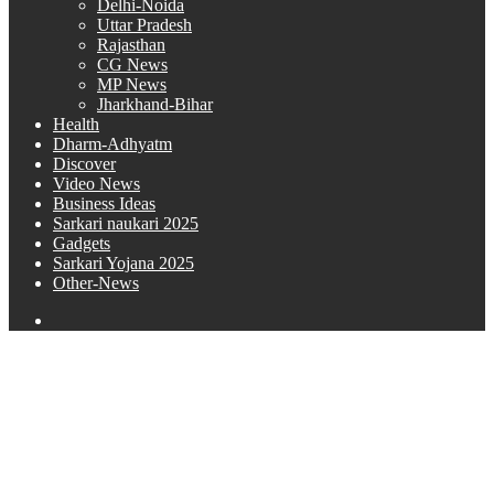
Delhi-Noida
Uttar Pradesh
Rajasthan
CG News
MP News
Jharkhand-Bihar
Health
Dharm-Adhyatm
Discover
Video News
Business Ideas
Sarkari naukari 2025
Gadgets
Sarkari Yojana 2025
Other-News
Search
for