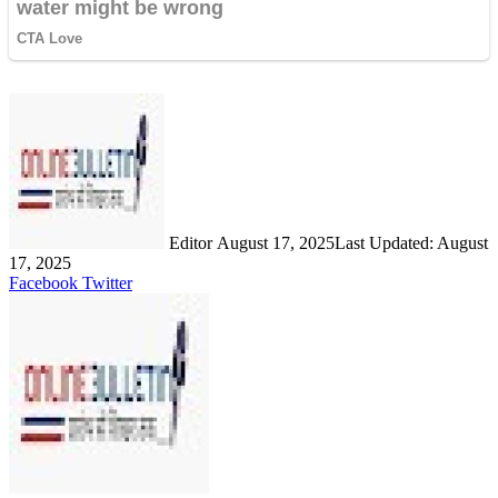
Send
an
email
Editor
August 17, 2025
Last Updated: August
17, 2025
LinkedIn
Share
Print
Facebook
Twitter
via
Email