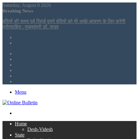
Saturday, August 8 2026
Breaking News
बंदियों की समय पूर्व रिहाई दूसरे बंदियों को भी अच्छे आचरण के लिए करेगी
प्रोत्साहित : मुख्यमंत्री डॉ. यादव
Sidebar
Tumblr
LinkedIn
Twitter
Facebook
RSS
Menu
Search
for
Home
Desh-Videsh
State