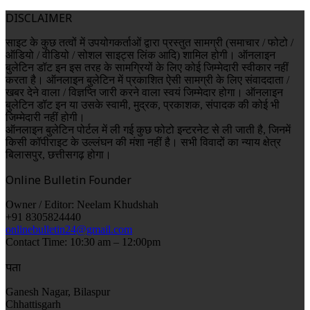
DISCLAIMER
साइट के कुछ तत्वों में उपयोगकर्ताओं द्वारा प्रस्तुत सामग्री (समाचार / फोटो /
ऑडियो / वीडियो / सोशल साइट्स लिंक आदि) शामिल होगी। ऑनलाइन
बुलेटिन डॉट इन इस तरह के सामग्रियों के लिए कोई जिम्मेदारी स्वीकार नहीं
करता है। ऑनलाइन बुलेटिन में प्रकाशित ऐसी सामग्री के लिए संवाददाता /
खबर देने वाला / विज्ञप्ति जारी करने वाला स्वयं जिम्मेदार होगा। ऑनलाइन
बुलेटिन डॉट इन या उसके स्वामी, मुद्रक, प्रकाशक, संपादक की कोई भी
जिम्मेदारी नहीं होगी।
ऑनलाइन बुलेटिन पोर्टल में ली गई कुछ फोटो इन्टरनेट से ली जाती है, जिनमें
किसी कॉपीराइट के उल्लंघन की मंशा नहीं है। सभी विवादों का न्याय क्षेत्र
बिलासपुर, छत्तीसगढ़ होगा।
Online Bulletin Founder
Owner / Editor: Neelam Khudshah
+91 8305824440
onlinebulletin24@gmail.com
Contact Time: 10:30 am – 12:00pm
पता
Ganesh Nagar, Bilaspur
Chhattisgarh