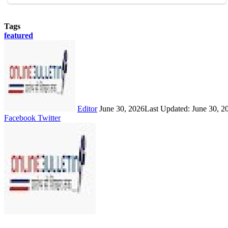
Tags
featured
Send
an
email
Editor
June 30, 2026
Last Updated: June 30, 2
LinkedIn
Share
Print
Facebook
Twitter
via
Email