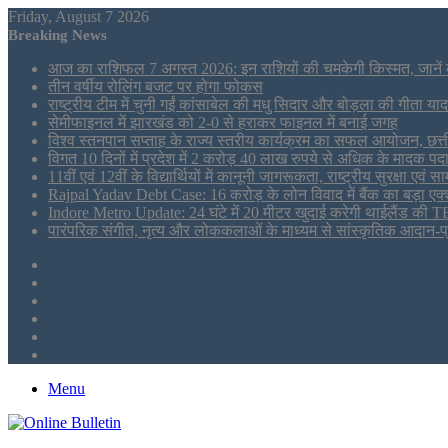
Friday, August 7 2026
Breaking News
आज का राशिफल 7 अगस्त 2026: इन राशियों की चमकेगी किस्मत, जाने
तीन वर्षीय रोलिंग बजट पर होगा फोकस
राष्ट्रीय टीम में चुनी गईं कांसाबेल की मधु सिदार और बोड़ला की गीता यादव
सेमीफाइनल में झारखंड को 2-0 से हराकर फाइनल में बनाई जगह
विश्व स्तनपान सप्ताह के राज्य स्तरीय कार्यक्रम का सफल आयोजन, छत
विगत 10 दिनों में प्रदेश में 2 करोड़ 40 लाख रुपये से अधिक के मादक पदार्
11वीं एवं 12वीं के विद्यार्थियों में कानूनी जागरूकता, राष्ट्रीय सुरक्षा
Rajpal Yadav Debt Case: 16 करोड़ के लोन विवाद में बैंक का बड़ा एक्
Indore Metro Update: 24 घंटे में 20 मीटर खुदाई करेगी थाईलैंड की TB
पारंपरिक संगीत, नृत्य और लोककलाओं के माध्यम से सांस्कृतिक आदान-प्
Sidebar
Tumblr
LinkedIn
Twitter
Facebook
RSS
Menu