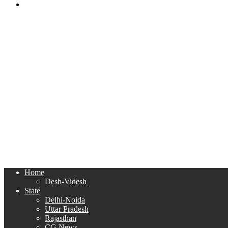
Search
for
Home
Desh-Videsh
State
Delhi-Noida
Uttar Pradesh
Rajasthan
CG News