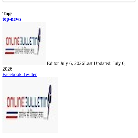
Tags
top-news
Send
an
email
Editor
July 6, 2026
Last Updated: July 6,
2026
LinkedIn
Share
Print
Facebook
Twitter
via
Email