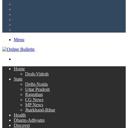
Sidebar
Tumblr
LinkedIn
Twitter
Facebook
RSS
Menu
Search
for
Home
Desh-Videsh
State
Delhi-Noida
Uttar Pradesh
Rajasthan
CG News
MP News
Jharkhand-Bihar
Health
Dharm-Adhyatm
Discover