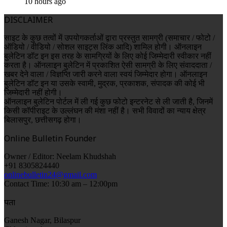
10 hours ago
DISCLAIMER
साइट के कुछ तत्वों में उपयोगकर्ताओं द्वारा प्रस्तुत सामग्री (समाचार / फोटो /
ऑडियो / वीडियो / सोशल साइट्स लिंक आदि) शामिल होगी। ऑनलाइन
बुलेटिन डॉट इन इस तरह के सामग्रियों के लिए कोई जिम्मेदारी स्वीकार नहीं
करता है। ऑनलाइन बुलेटिन में प्रकाशित ऐसी सामग्री के लिए संवाददाता /
खबर देने वाला / विज्ञप्ति जारी करने वाला स्वयं जिम्मेदार होगा। ऑनलाइन
बुलेटिन डॉट इन या उसके स्वामी, मुद्रक, प्रकाशक, संपादक की कोई भी
जिम्मेदारी नहीं होगी।
ऑनलाइन बुलेटिन पोर्टल में ली गई कुछ फोटो इन्टरनेट से ली जाती है, जिनमें
किसी कॉपीराइट के उल्लंघन की मंशा नहीं है। सभी विवादों का न्याय क्षेत्र
बिलासपुर, छत्तीसगढ़ होगा।
Online Bulletin Founder
Owner / Editor: Neelam Khudshah
+91 8305824440
onlinebulletin24@gmail.com
Contact Time: 10:30 am – 12:00pm
पता
Ganesh Nagar, Bilaspur