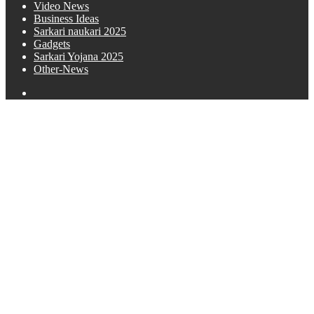
Video News
Business Ideas
Sarkari naukari 2025
Gadgets
Sarkari Yojana 2025
Other-News
Search
for