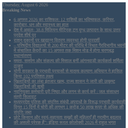
Thursday, August 6 2026
Breaking News
6 अगस्त 2026 का राशिफल: 12 राशियों का भविष्यफल, करियर,
कारोबार, धन और स्वास्थ्य का हाल
देश में अव्वलः 38.8 मिलियन मीट्रिक टन दुग्ध उत्पादन के साथ उत्तर
प्रदेश शीर्ष पर
राशन दुकानों पर खाद्यान्न वितरण व्यवस्था होगी पारदर्शी
– परिषदीय विद्यालयों से 200 मीटर की परिधि में स्थित गैरविभागीय भवनों
में संचालित केंद्रों का 15 अगस्त तक मिशन मोड में होगा चरणबद्ध
स्थानांतरण
ममता, समर्पण और संकल्प की मिसाल बनीं आंगनवाड़ी कार्यकर्ता शर्मिला
ठाकुर
योगी सरकार के प्रभावी प्रयासों से मातृत्व कल्याण अभियान ने हासिल
किया 102 प्रतिशत लक्ष्य
खिलाड़ियों का लंबा इंतजार खत्म, राज्य शासन ने जारी की उत्कृष्ट
खिलाड़ियों की सूची
नवनियुक्त कर्मचारी पूरी निष्ठा और लगन से कार्य करें : जल संसाधन
मंत्री सिलावट
मध्यप्रदेश पुलिस की संपत्त्ति संबंधी अपराधों के विरूद्ध प्रभावी कार्यवाही
विगत 15 दिनों में चोरी की लगभग 1 करोड़ 50 लाख रूपए से अधिक की
संपत्ति जब्‍त
छोटे किसान और स्वयं-सहायता समूहों की महिलाएँ ही ग्रामीण बदलाव
की असली प्रेरक हैं”: इंडिया रूरल कोलोक्वी 2026 में राहुल भगत