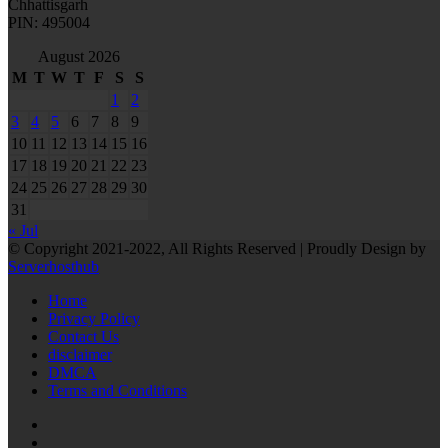
Chhattisgarh
PIN: 495004
August 2026
M
T
W
T
F
S
S
1
2
3
4
5
6
7
8
9
10
11
12
13
14
15
16
17
18
19
20
21
22
23
24
25
26
27
28
29
30
31
« Jul
© Copyright 2021-2022, All Rights Reserved | Proudly Design by
Serverhosthub
Home
Privacy Policy
Contact Us
disclaimer
DMCA
Terms and Conditions
RSS
Facebook