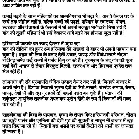
लखपति दीदी बन चुकी हैं। यानी वे सालाना एक लाख रुपये या उससे अधिक की
आय अर्जित कर रही हैं।
कमाई बढ़ने के साथ महिलाओं का आत्मविश्वास भी बढ़ा है। अब वे केवल घर के
खर्च तक सीमित नहीं हैं, बल्कि बच्चों की पढ़ाई, परिवार के स्वास्थ्य, पोषण,
स्वच्छता और पंचायतों के फैसलों में भी अपनी मजबूत भागीदारी निभा रही हैं।
गांव की दूसरी महिलाएं भी इन्हें देखकर आगे बढ़ने का हौसला जुटा रही हैं।
हरियाणवी जायके का स्वाद देशभर में पहुंच रहा
गांव की दीदियों का हुनर अब हरियाणा की सरहदों से बाहर भी अपनी पहचान बना
चुका है। बहल की रेखा के बनाए देशी अचार, पापड़ और मिर्च-मसाले नोएडा,
चंडीगढ़ समेत कई राज्यों में पसंद किए जा रहे हैं। गुरुग्राम के चंदू गांव की पूजा
शर्मा देशी अनाज से तैयार बिस्कुट दिल्ली, राजस्थान और हिमाचल प्रदेश तक
भेज रही हैं।
ताजनगर की रवि प्रजापति जैविक उत्पाद तैयार कर रही हैं, जिनकी बाजार में
अच्छी मांग है। ढिगावा निवासी सुषमा देवी के मिर्च-मसाले, रोस्टेड अनाज, बेसन,
पापड़, देशी घी और दूध ग्राहकों की पहली पसंद बन चुके हैं। मंढाणा की
शकुंतला आधुनिक तकनीक अपनाकर ड्रोन दीदी के रूप में किसानों की मदद
कर रही हैं।
साहलेवाला की विद्या के पायदान, कृष्णा के तैयार किए हरियाणवी परिधान, नीलम
का ब्यूटी पार्लर और प्रमिला की देशी गुड़ की सुहाली व साबुन भी बाजार में खूब
पसंद किए जा रहे हैं। भिवानी बस अड्डे पर बनाई कैंटीन की थाली का जायका
ही न्यारा है।