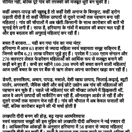
सीमित नहीं, बल्कि पूरे गांव की तरक्की की मजबूत धुरी बन चुकी हैं।
कहीं अचार-पापड़ की खुशबू है तो कहीं देशी अनाज के बिस्कुट, कहीं ड्रोन
उड़ाती दीदी है तो कहीं जैविक उत्पादों से दूसरे राज्यों तक पहचान बना रही
महिलाएं। गांव की चौपालों में अब खेती-किसानी के साथ कारोबार की बातें भी
सुनाई देने लगी हैं। साफ है, हरियाणा के गांवों में बदलाव की बयार चल पड़ी है
और इस बदलाव की अगुवाई महिलाएं कर रही हैं।
बचत तै बरकत… यही बन गया गांव का नया मंत्र
हरियाणा में आज 63 हजार से ज्यादा महिला स्वयं सहायता समूह सक्रिय हैं,
जिनसे करीब 6.21 लाख परिवार जुड़े हुए हैं। प्रदेश में 5300 ग्राम संगठन और
270 क्लस्टर लेवल फेडरेशन महिलाओं को आर्थिक रूप से मजबूत बनाने की
कड़ी बने हुए हैं। कभी हर महीने 100-200 रुपये की बचत करने वाली महिलाएं
आज उसी बचत के दम पर बैंक से ऋण लेकर अपना कारोबार खड़ा कर रही हैं।
डेयरी, हस्तशिल्प, अचार, पापड़, मसाले, देशी खाद्य उत्पाद, सिलाई-कढ़ाई, ब्यूटी
पार्लर, अगरबत्ती, जैविक खेती और कई छोटे उद्योग अब गांव की महिलाओं की
पहचान बन चुके हैं। पहले जो महिलाएं घर की चौखट लांघने में झिझकती थीं,
आज वे अपने उत्पादों की मार्केटिंग कर रही हैं, ऑनलाइन आर्डर ले रही हैं और
दूसरे राज्यों तक सामान भेज रही हैं। गांव की चौपाल में अब केवल फसलों की
नहीं, बल्कि कारोबार बढ़ाने की भी चर्चा होती है
लखपति दीदी बनण की होड़, बढ़ रहया आत्मविश्वास
स्वयं सहायता समूहों की इस मुहिम को लखपति दीदी अभियान ने नई रफ्तार दी
है। आधिकारिक आंकड़ों के अनुसार हरियाणा में 58 हजार से ज्यादा महिलाएं