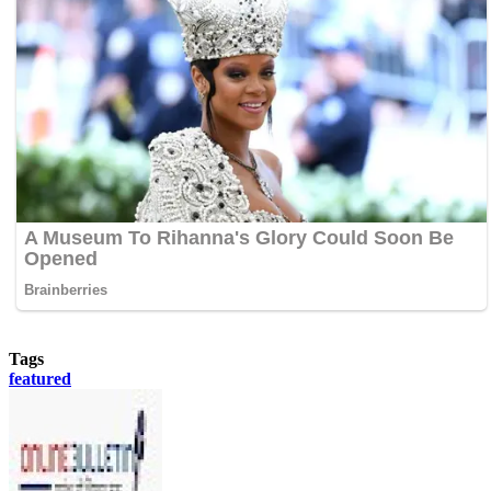
Tags
featured
Send
an
email