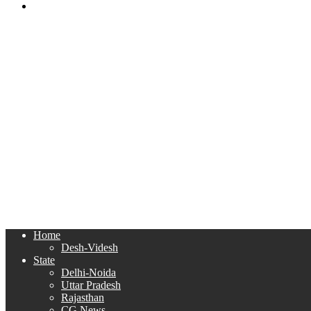
Search
for
Home
Desh-Videsh
State
Delhi-Noida
Uttar Pradesh
Rajasthan
CG News