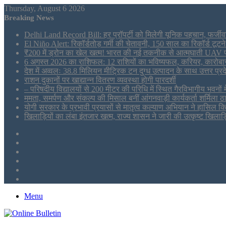
Thursday, August 6 2026
Breaking News
Delhi Land Record Bill: हर प्रॉपर्टी को मिलेगी यूनिक पहचान, फर्जीव
El Niño Alert: रिकॉर्डतोड़ गर्मी की चेतावनी, 150 साल का रिकॉर्ड टूटने 
₹200 में ड्रोन का खेल खत्म! भारत की नई तकनीक से आत्मघाती UAV 
6 अगस्त 2026 का राशिफल: 12 राशियों का भविष्यफल, करियर, कारोबार
देश में अव्वलः 38.8 मिलियन मीट्रिक टन दुग्ध उत्पादन के साथ उत्तर प्रदे
राशन दुकानों पर खाद्यान्न वितरण व्यवस्था होगी पारदर्शी
– परिषदीय विद्यालयों से 200 मीटर की परिधि में स्थित गैरविभागीय भवनों 
ममता, समर्पण और संकल्प की मिसाल बनीं आंगनवाड़ी कार्यकर्ता शर्मिला ठ
योगी सरकार के प्रभावी प्रयासों से मातृत्व कल्याण अभियान ने हासिल कि
खिलाड़ियों का लंबा इंतजार खत्म, राज्य शासन ने जारी की उत्कृष्ट खिलाड़
Sidebar
Tumblr
LinkedIn
Twitter
Facebook
RSS
Menu