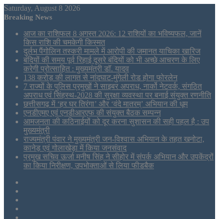
Saturday, August 8 2026
Breaking News
आज का राशिफल 8 अगस्त 2026: 12 राशियों का भविष्यफल, जानें
किस राशि की चमकेगी किस्मत
दुर्लभ पैंगोलिन तस्करी मामले में आरोपी की जमानत याचिका खारिज
बंदियों की समय पूर्व रिहाई दूसरे बंदियों को भी अच्छे आचरण के लिए
करेगी प्रोत्साहित : मुख्यमंत्री डॉ. यादव
138 करोड़ की लागत से नांदघाट-मुंगेली रोड होगा फोरलेन
7 राज्यों के पुलिस प्रमुखों ने साइबर अपराध, नार्को नेटवर्क, संगठित
अपराध एवं सिंहस्थ-2028 की सुरक्षा व्यवस्था पर बनाई संयुक्त रणनीति
छत्तीसगढ़ में ‘हर घर तिरंगा’ और ‘वंदे मातरम्’ अभियान की धूम
एनडीएमए एवं एनडीआरएफ की संयुक्त बैठक सम्पन्न
आमजनता की कठिनाईयों को दूर करना सुशासन की सही पहल है : उप
मुख्यमंत्री
राज्यमंत्री पंवार ने मुख्यमंत्री जन-विश्वास अभियान के तहत खनोटा,
कानेड़ एवं गोलाखेड़ा में किया जनसंवाद
प्रमुख सचिव ऊर्जा मनीष सिंह ने सीहोर में संपर्क अभियान और उपकेंद्रों
का किया निरीक्षण, उपभोक्ताओं से लिया फीडबैक
Sidebar
Tumblr
LinkedIn
Twitter
Facebook