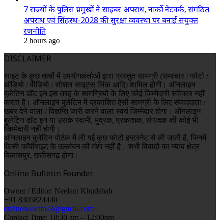
7 राज्यों के पुलिस प्रमुखों ने साइबर अपराध, नार्को नेटवर्क, संगठित
अपराध एवं सिंहस्थ-2028 की सुरक्षा व्यवस्था पर बनाई संयुक्त
रणनीति
2 hours ago
DISCLAIMER
साइट के कुछ तत्वों में उपयोगकर्ताओं द्वारा प्रस्तुत सामग्री (समाचार / फोटो /
ऑडियो / वीडियो / सोशल साइट्स लिंक आदि) शामिल होगी। ऑनलाइन
बुलेटिन डॉट इन इस तरह के सामग्रियों के लिए कोई जिम्मेदारी स्वीकार नहीं
करता है। ऑनलाइन बुलेटिन में प्रकाशित ऐसी सामग्री के लिए संवाददाता /
खबर देने वाला / विज्ञप्ति जारी करने वाला स्वयं जिम्मेदार होगा। ऑनलाइन
बुलेटिन डॉट इन या उसके स्वामी, मुद्रक, प्रकाशक, संपादक की कोई भी
जिम्मेदारी नहीं होगी।
ऑनलाइन बुलेटिन पोर्टल में ली गई कुछ फोटो इन्टरनेट से ली जाती है, जिनमें
किसी कॉपीराइट के उल्लंघन की मंशा नहीं है। सभी विवादों का न्याय क्षेत्र
बिलासपुर, छत्तीसगढ़ होगा।
Online Bulletin Founder
Owner / Editor: Neelam Khudshah
+91 8305824440
onlinebulletin24@gmail.com
Contact Time: 10:30 am – 12:00pm