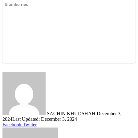
Send
an
email
SACHIN KHUDSHAH
December 3,
2024
Last Updated: December 3, 2024
LinkedIn
Share
Print
Facebook
Twitter
via
Email