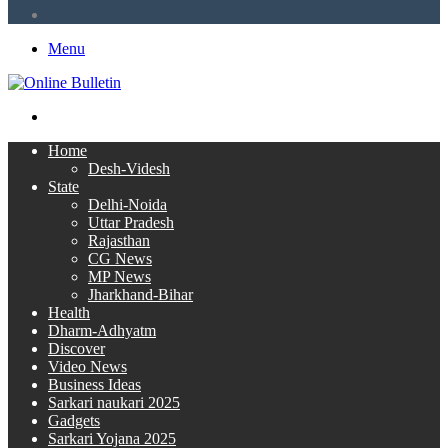
RSS
Menu
Search
for
Home
Desh-Videsh
State
Delhi-Noida
Uttar Pradesh
Rajasthan
CG News
MP News
Jharkhand-Bihar
Health
Dharm-Adhyatm
Discover
Video News
Business Ideas
Sarkari naukari 2025
Gadgets
Sarkari Yojana 2025