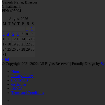
Ganesh Nagar, Bilaspur
Chhattisgarh
PIN: 495004
August 2026
M
T
W
T
F
S
S
1
2
3
4
5
6
7
8
9
10
11
12
13
14
15
16
17
18
19
20
21
22
23
24
25
26
27
28
29
30
31
« Jul
© Copyright 2021-2022, All Rights Reserved | Proudly Design by
Se
Home
Privacy Policy
Contact Us
disclaimer
DMCA
Terms and Conditions
RSS
Facebook