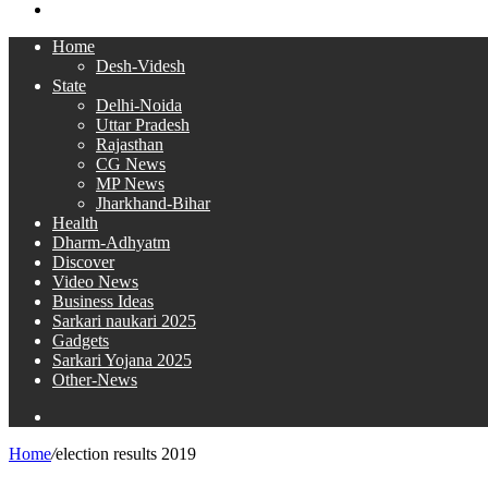
Search
for
Home
Desh-Videsh
State
Delhi-Noida
Uttar Pradesh
Rajasthan
CG News
MP News
Jharkhand-Bihar
Health
Dharm-Adhyatm
Discover
Video News
Business Ideas
Sarkari naukari 2025
Gadgets
Sarkari Yojana 2025
Other-News
Search
for
Home
/
election results 2019