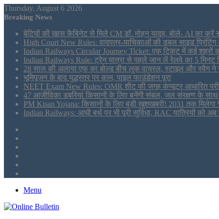
Thursday, August 6 2026
Breaking News
बेटियों की खास कैबिनेट से मिले CM डॉ. मोहन यादव, बोले- AI का करें 
High Court New Rules: वादपत्र-याचिकाओं की डबल साइड प्रिंटिंग अनिवा
Indian Railways Circular Journey Ticket: एक टिकट में कई शहरों की 
Indian Railways Rule: ट्रेन यात्रा से पहले जान लें रेलवे का 5 मिनट न
28 साल की अलाया एफ का बोल्ड बीच लुक वायरल, स्टाइल और स्वैग ने 
भूमिपूजन के बाद युद्धस्तर पर काम, पाइल फाउंडेशन पूरा
NEET Exam New Rules: OMR शीट की जगह कंप्यूटर आधारित परीक्षा
47 आजीविका डबरियां किसानों के लिए बनेंगी संबल, जल संरक्षण के साथ
PM Kisan Yojana: किसानों के लिए बड़ी खुशखबरी! 2031 तक मिलेगा ₹
Indian Railways: आधी बर्थ पर भी पूरी सुविधा, RAC यात्रियों को अब
Sidebar
Tumblr
LinkedIn
Twitter
Facebook
RSS
Menu