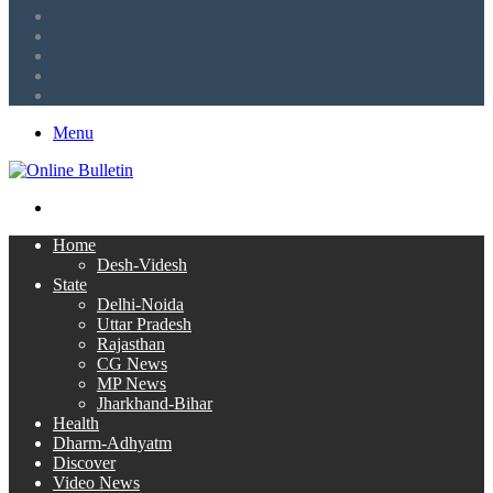
Tumblr
LinkedIn
Twitter
Facebook
RSS
Menu
Search
for
Home
Desh-Videsh
State
Delhi-Noida
Uttar Pradesh
Rajasthan
CG News
MP News
Jharkhand-Bihar
Health
Dharm-Adhyatm
Discover
Video News