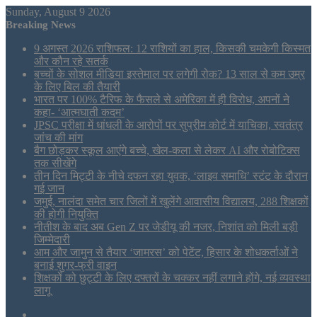
Sunday, August 9 2026
Breaking News
9 अगस्त 2026 राशिफल: 12 राशियों का हाल, किसकी चमकेगी किस्मत
और कौन रहे सतर्क
बच्चों के सोशल मीडिया इस्तेमाल पर लगेगी रोक? 13 साल से कम उम्र
के लिए बिल की तैयारी
भारत पर 100% टैरिफ के फैसले से अमेरिका में ही विरोध, अपनों ने
कहा- ‘आत्मघाती कदम’
JPSC परीक्षा में धांधली के आरोपों पर सुप्रीम कोर्ट में याचिका, स्वतंत्र
जांच की मांग
बैग छोड़कर स्कूल आएंगे बच्चे, खेल-कला से लेकर AI और रोबोटिक्स
तक सीखेंगे
तीन दिन मिट्टी के नीचे दफन रहा युवक, ‘लाइव समाधि’ स्टंट के दौरान
गई जान
जमुई, नालंदा समेत चार जिलों में खुलेंगे आवासीय विद्यालय, 288 शिक्षकों
की होगी नियुक्ति
नीतीश के बाद अब Gen Z पर जेडीयू की नजर, निशांत को मिली बड़ी
जिम्मेदारी
आम और जामुन से तैयार ‘जामरस’ को पेटेंट, हिसार के शोधकर्ताओं ने
बनाई शुगर-फ्री वाइन
शिक्षकों को छुट्टी के लिए दफ्तरों के चक्कर नहीं लगाने होंगे, नई व्यवस्था
लागू
Sidebar