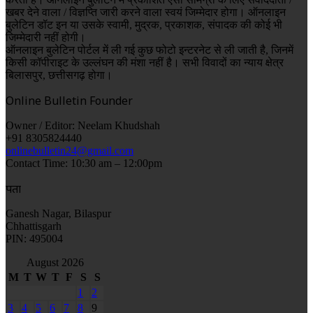
खबर देने वाला / विज्ञप्ति जारी करने वाला स्वयं जिम्मेदार होगा। ऑनलाइन
बुलेटिन डॉट इन या उसके स्वामी, मुद्रक, प्रकाशक, संपादक की कोई भी
जिम्मेदारी नहीं होगी।
ऑनलाइन बुलेटिन पोर्टल में ली गई कुछ फोटो इन्टरनेट से ली जाती है, जिनमें
किसी कॉपीराइट के उल्लंघन की मंशा नहीं है। सभी विवादों का न्याय क्षेत्र
बिलासपुर, छत्तीसगढ़ होगा।
Online Bulletin Founder
Owner / Editor: Neelam Khudshah
+91 8305824440
onlinebulletin24@gmail.com
Contact Time: 10:30 am – 12:00pm
पता
Ganesh Nagar, Bilaspur
Chhattisgarh
PIN: 495004
August 2026
M
T
W
T
F
S
S
1
2
3
4
5
6
7
8
9