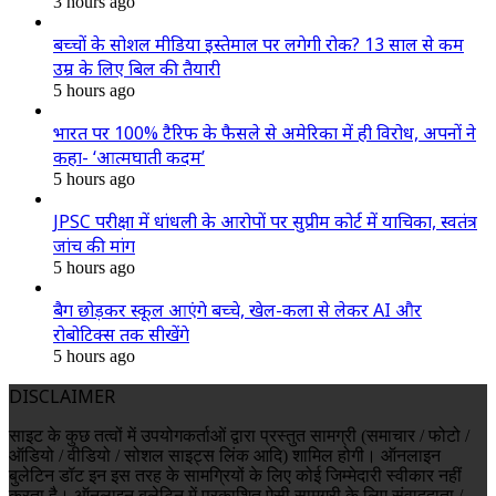
3 hours ago
बच्चों के सोशल मीडिया इस्तेमाल पर लगेगी रोक? 13 साल से कम
उम्र के लिए बिल की तैयारी
5 hours ago
भारत पर 100% टैरिफ के फैसले से अमेरिका में ही विरोध, अपनों ने
कहा- ‘आत्मघाती कदम’
5 hours ago
JPSC परीक्षा में धांधली के आरोपों पर सुप्रीम कोर्ट में याचिका, स्वतंत्र
जांच की मांग
5 hours ago
बैग छोड़कर स्कूल आएंगे बच्चे, खेल-कला से लेकर AI और
रोबोटिक्स तक सीखेंगे
5 hours ago
DISCLAIMER
साइट के कुछ तत्वों में उपयोगकर्ताओं द्वारा प्रस्तुत सामग्री (समाचार / फोटो /
ऑडियो / वीडियो / सोशल साइट्स लिंक आदि) शामिल होगी। ऑनलाइन
बुलेटिन डॉट इन इस तरह के सामग्रियों के लिए कोई जिम्मेदारी स्वीकार नहीं
करता है। ऑनलाइन बुलेटिन में प्रकाशित ऐसी सामग्री के लिए संवाददाता /