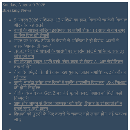
Sunday, August 9 2026
Breaking News
9 अगस्त 2026 राशिफल: 12 राशियों का हाल, किसकी चमकेगी किस्मत
और कौन रहे सतर्क
बच्चों के सोशल मीडिया इस्तेमाल पर लगेगी रोक? 13 साल से कम उम्र
के लिए बिल की तैयारी
भारत पर 100% टैरिफ के फैसले से अमेरिका में ही विरोध, अपनों ने
कहा- ‘आत्मघाती कदम’
JPSC परीक्षा में धांधली के आरोपों पर सुप्रीम कोर्ट में याचिका, स्वतंत्र
जांच की मांग
बैग छोड़कर स्कूल आएंगे बच्चे, खेल-कला से लेकर AI और रोबोटिक्स
तक सीखेंगे
तीन दिन मिट्टी के नीचे दफन रहा युवक, ‘लाइव समाधि’ स्टंट के दौरान
गई जान
जमुई, नालंदा समेत चार जिलों में खुलेंगे आवासीय विद्यालय, 288 शिक्षकों
की होगी नियुक्ति
नीतीश के बाद अब Gen Z पर जेडीयू की नजर, निशांत को मिली बड़ी
जिम्मेदारी
आम और जामुन से तैयार ‘जामरस’ को पेटेंट, हिसार के शोधकर्ताओं ने
बनाई शुगर-फ्री वाइन
शिक्षकों को छुट्टी के लिए दफ्तरों के चक्कर नहीं लगाने होंगे, नई व्यवस्था
लागू
Sidebar