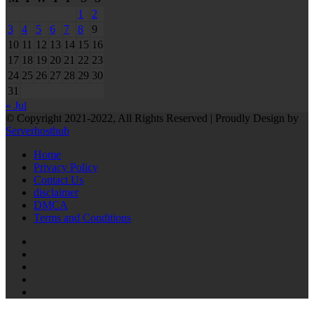
1
2
3
4
5
6
7
8
9
10
11
12
13
14
15
16
17
18
19
20
21
22
23
24
25
26
27
28
29
30
31
« Jul
© Copyright 2021-2022, All Rights Reserved | Proudly Design by
Serverhosthub
Home
Privacy Policy
Contact Us
disclaimer
DMCA
Terms and Conditions
RSS
Facebook
Twitter
LinkedIn
Tumblr