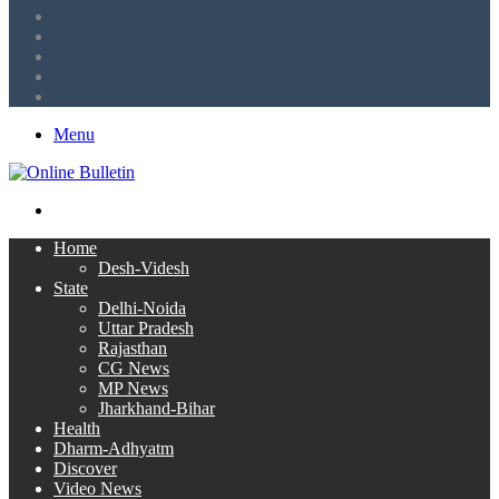
Tumblr
LinkedIn
Twitter
Facebook
RSS
Menu
Search
for
Home
Desh-Videsh
State
Delhi-Noida
Uttar Pradesh
Rajasthan
CG News
MP News
Jharkhand-Bihar
Health
Dharm-Adhyatm
Discover
Video News