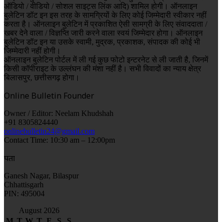
ऑडियो / वीडियो / सोशल साइट्स लिंक आदि) शामिल होगी। ऑनलाइन
बुलेटिन डॉट इन इस तरह के सामग्रियों के लिए कोई जिम्मेदारी स्वीकार नहीं
करता है। ऑनलाइन बुलेटिन में प्रकाशित ऐसी सामग्री के लिए संवाददाता /
खबर देने वाला / विज्ञप्ति जारी करने वाला स्वयं जिम्मेदार होगा। ऑनलाइन
बुलेटिन डॉट इन या उसके स्वामी, मुद्रक, प्रकाशक, संपादक की कोई भी
जिम्मेदारी नहीं होगी।
ऑनलाइन बुलेटिन पोर्टल में ली गई कुछ फोटो इन्टरनेट से ली जाती है, जिनमें
किसी कॉपीराइट के उल्लंघन की मंशा नहीं है। सभी विवादों का न्याय क्षेत्र
बिलासपुर, छत्तीसगढ़ होगा।
Online Bulletin Founder
Owner / Editor: Neelam Khudshah
+91 8305824440
onlinebulletin24@gmail.com
Contact Time: 10:30 am – 12:00pm
पता
Ganesh Nagar, Bilaspur
Chhattisgarh
PIN: 495004
August 2026
M
T
W
T
F
S
S