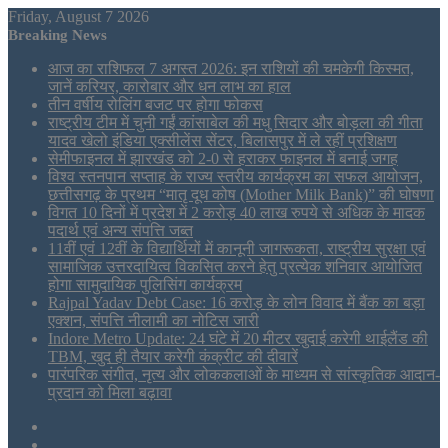
Friday, August 7 2026
Breaking News
आज का राशिफल 7 अगस्त 2026: इन राशियों की चमकेगी किस्मत,
जानें करियर, कारोबार और धन लाभ का हाल
तीन वर्षीय रोलिंग बजट पर होगा फोकस
राष्ट्रीय टीम में चुनी गईं कांसाबेल की मधु सिदार और बोड़ला की गीता
यादव खेलो इंडिया एक्सीलेंस सेंटर, बिलासपुर में ले रहीं प्रशिक्षण
सेमीफाइनल में झारखंड को 2-0 से हराकर फाइनल में बनाई जगह
विश्व स्तनपान सप्ताह के राज्य स्तरीय कार्यक्रम का सफल आयोजन,
छत्तीसगढ़ के प्रथम “मातृ दूध कोष (Mother Milk Bank)” की घोषणा
विगत 10 दिनों में प्रदेश में 2 करोड़ 40 लाख रुपये से अधिक के मादक
पदार्थ एवं अन्य संपत्ति जब्त
11वीं एवं 12वीं के विद्यार्थियों में कानूनी जागरूकता, राष्ट्रीय सुरक्षा एवं
सामाजिक उत्तरदायित्व विकसित करने हेतु प्रत्येक शनिवार आयोजित
होगा सामुदायिक पुलिसिंग कार्यक्रम
Rajpal Yadav Debt Case: 16 करोड़ के लोन विवाद में बैंक का बड़ा
एक्शन, संपत्ति नीलामी का नोटिस जारी
Indore Metro Update: 24 घंटे में 20 मीटर खुदाई करेगी थाईलैंड की
TBM, खुद ही तैयार करेगी कंक्रीट की दीवारें
पारंपरिक संगीत, नृत्य और लोककलाओं के माध्यम से सांस्कृतिक आदान-
प्रदान को मिला बढ़ावा
Sidebar
Tumblr