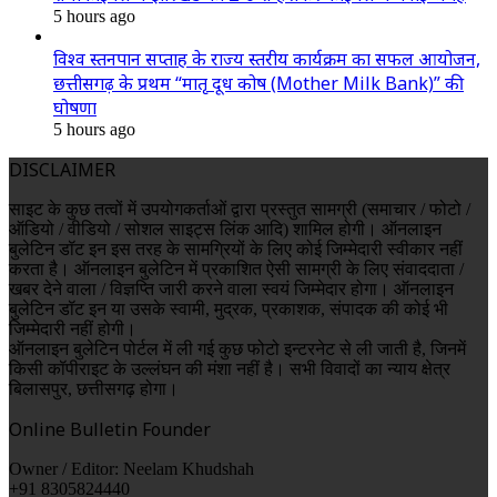
5 hours ago
विश्व स्तनपान सप्ताह के राज्य स्तरीय कार्यक्रम का सफल आयोजन,
छत्तीसगढ़ के प्रथम “मातृ दूध कोष (Mother Milk Bank)” की
घोषणा
5 hours ago
DISCLAIMER
साइट के कुछ तत्वों में उपयोगकर्ताओं द्वारा प्रस्तुत सामग्री (समाचार / फोटो /
ऑडियो / वीडियो / सोशल साइट्स लिंक आदि) शामिल होगी। ऑनलाइन
बुलेटिन डॉट इन इस तरह के सामग्रियों के लिए कोई जिम्मेदारी स्वीकार नहीं
करता है। ऑनलाइन बुलेटिन में प्रकाशित ऐसी सामग्री के लिए संवाददाता /
खबर देने वाला / विज्ञप्ति जारी करने वाला स्वयं जिम्मेदार होगा। ऑनलाइन
बुलेटिन डॉट इन या उसके स्वामी, मुद्रक, प्रकाशक, संपादक की कोई भी
जिम्मेदारी नहीं होगी।
ऑनलाइन बुलेटिन पोर्टल में ली गई कुछ फोटो इन्टरनेट से ली जाती है, जिनमें
किसी कॉपीराइट के उल्लंघन की मंशा नहीं है। सभी विवादों का न्याय क्षेत्र
बिलासपुर, छत्तीसगढ़ होगा।
Online Bulletin Founder
Owner / Editor: Neelam Khudshah
+91 8305824440