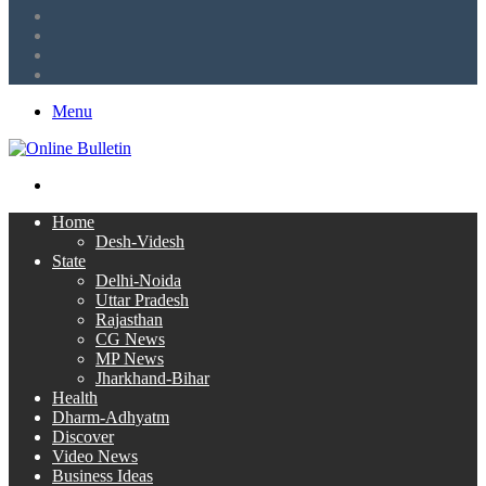
LinkedIn
Twitter
Facebook
RSS
Menu
Search
for
Home
Desh-Videsh
State
Delhi-Noida
Uttar Pradesh
Rajasthan
CG News
MP News
Jharkhand-Bihar
Health
Dharm-Adhyatm
Discover
Video News
Business Ideas