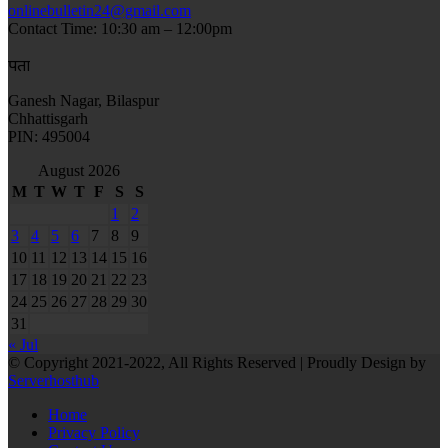
onlinebulletin24@gmail.com
Contact Time: 10:30 am – 12:00pm
पता
Ganesh Nagar, Bilaspur
Chhattisgarh
PIN: 495004
August 2026
M
T
W
T
F
S
S
1
2
3
4
5
6
7
8
9
10
11
12
13
14
15
16
17
18
19
20
21
22
23
24
25
26
27
28
29
30
31
« Jul
© Copyright 2021-2022, All Rights Reserved | Proudly Design by
Serverhosthub
Home
Privacy Policy