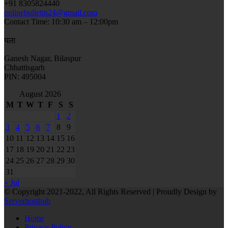
+91 8305824440
onlinebulletin24@gmail.com
Contact Time: 10:30 am – 12:00pm
पता
Ganesh Nagar, Bilaspur
Chhattisgarh
PIN: 495004
August 2026
M
T
W
T
F
S
S
1
2
3
4
5
6
7
8
9
10
11
12
13
14
15
16
17
18
19
20
21
22
23
24
25
26
27
28
29
30
31
« Jul
© Copyright 2021-2022, All Rights Reserved | Proudly Design by
Serverhosthub
Home
Privacy Policy