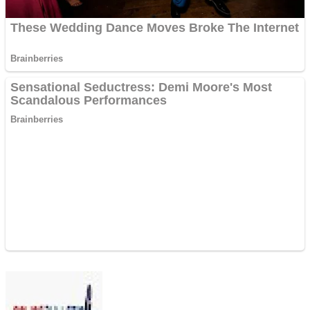
Send
an
email