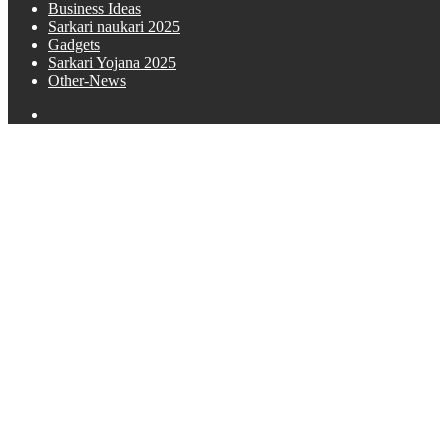
Business Ideas
Sarkari naukari 2025
Gadgets
Sarkari Yojana 2025
Other-News
Search
for