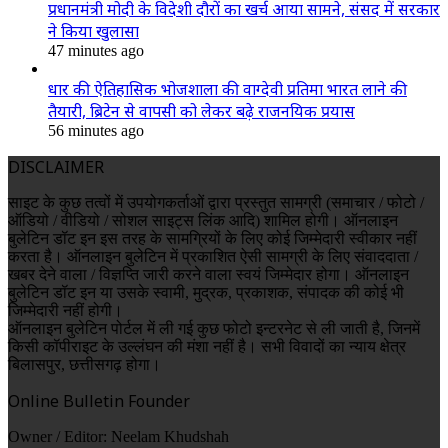
प्रधानमंत्री मोदी के विदेशी दौरों का खर्च आया सामने, संसद में सरकार
ने किया खुलासा
47 minutes ago
धार की ऐतिहासिक भोजशाला की वाग्देवी प्रतिमा भारत लाने की
तैयारी, ब्रिटेन से वापसी को लेकर बढ़े राजनयिक प्रयास
56 minutes ago
DISCLAIMER
साइट के कुछ तत्वों में उपयोगकर्ताओं द्वारा प्रस्तुत सामग्री (समाचार / फोटो /
ऑडियो / वीडियो / सोशल साइट्स लिंक आदि) शामिल होगी। ऑनलाइन
बुलेटिन डॉट इन इस तरह के सामग्रियों के लिए कोई जिम्मेदारी स्वीकार नहीं
करता है। ऑनलाइन बुलेटिन में प्रकाशित ऐसी सामग्री के लिए संवाददाता /
खबर देने वाला / विज्ञप्ति जारी करने वाला स्वयं जिम्मेदार होगा। ऑनलाइन
बुलेटिन डॉट इन या उसके स्वामी, मुद्रक, प्रकाशक, संपादक की कोई भी
जिम्मेदारी नहीं होगी।
ऑनलाइन बुलेटिन पोर्टल में ली गई कुछ फोटो इन्टरनेट से ली जाती है, जिनमें
किसी कॉपीराइट के उल्लंघन की मंशा नहीं है। सभी विवादों का न्याय क्षेत्र
बिलासपुर, छत्तीसगढ़ होगा।
Online Bulletin Founder
Owner / Editor: Neelam Khudshah