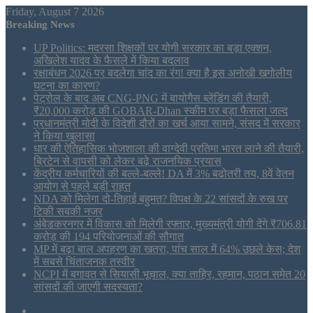
Friday, August 7 2026
Breaking News
UP Politics: मदरसा शिक्षकों पर योगी सरकार का बड़ा एक्शन,
अखिलेश यादव के फैसले में किया बदलाव
रक्षाबंधन 2026 पर बदलेगा चांद का रंग! क्या है इस अनोखी खगोलीय
घटना का कारण?
पेट्रोल के बाद अब CNG-PNG में बायोगैस ब्लेंडिंग की तैयारी,
₹20,000 करोड़ की GOBAR-Dhan स्कीम पर बड़ा फैसला जल्द
प्रधानमंत्री मोदी के विदेशी दौरों का खर्च आया सामने, संसद में सरकार
ने किया खुलासा
धार की ऐतिहासिक भोजशाला की वाग्देवी प्रतिमा भारत लाने की तैयारी,
ब्रिटेन से वापसी को लेकर बढ़े राजनयिक प्रयास
केंद्रीय कर्मचारियों की बल्ले-बल्ले! DA में 3% बढ़ोतरी तय, 8वें वेतन
आयोग से पहले बड़ी राहत
NDA को मिलेगा दो-तिहाई बहुमत? विपक्ष के 22 सांसदों के रुख पर
टिकी सबकी नजर
अंबेडकरनगर में विकास को मिलेगी रफ्तार, मुख्यमंत्री योगी देंगे ₹706.81
करोड़ की 194 परियोजनाओं की सौगात
MP में बढ़ा बाल अपहरण का खतरा, पांच साल में 64% उछले केस; देश
में सबसे चिंताजनक तस्वीर
NCPI में बगावत से सियासी भूचाल, क्या ताहिर, रहमान, पठान समेत 20
सांसदों की जाएगी सदस्यता?
Sidebar