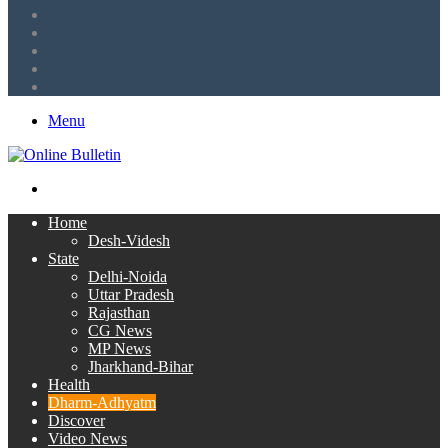
Tumblr
LinkedIn
Twitter
Facebook
RSS
Menu
Search
for
Home
Desh-Videsh
State
Delhi-Noida
Uttar Pradesh
Rajasthan
CG News
MP News
Jharkhand-Bihar
Health
Dharm-Adhyatm
Discover
Video News