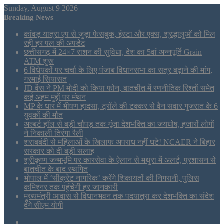
Sunday, August 9 2026
Breaking News
कांवड़ यात्रा एप से जुड़ा फेसबुक, इंस्टा और एक्स, श्रद्धालुओं को मिल
रही हर पल की अपडेट
छत्तीसगढ़ में 24×7 राशन की सुविधा, देश का 5वां अन्नपूर्ति Grain
ATM शुरू
6 विधेयकों पर चर्चा के लिए पंजाब विधानसभा का सत्र बढ़ाने की मांग,
गरमाई सियासत
JD वेंस ने PM मोदी को किया फोन, बातचीत में रणनीतिक रिश्तों समेत
कई अहम मुद्दों पर मंथन
MP के धार में भीषण हादसा, ट्रॉले की टक्कर से वैन सवार गुजरात के 6
युवकों की मौत
अल्बर्ट हॉल से बड़ी चौपड़ तक गूंजा देशभक्ति का जयघोष, हजारों लोगों
ने निकाली तिरंगा रैली
शराबबंदी से महिलाओं के खिलाफ अपराध नहीं घटे! NCAER ने बिहार
सरकार को दी बड़ी सलाह
श्रीकृष्ण जन्मभूमि पर कारसेवा के ऐलान से मथुरा में अलर्ट, प्रशासन से
बातचीत के बाद स्थगित
भोपाल में ‘सीक्रेट नागरिक’ करेंगे शिकायतों की निगरानी, पुलिस
कमिश्नर तक पहुंचेगी हर जानकारी
मुख्यमंत्री आवास से विधानभवन तक पदयात्रा कर देशभक्ति का संदेश
देंगे सीएम योगी
Sidebar