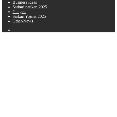
Business Ideas
Sarkari naukari 2025
Gadgets
Sarkari Yojana 2025
Other-News
Search
for