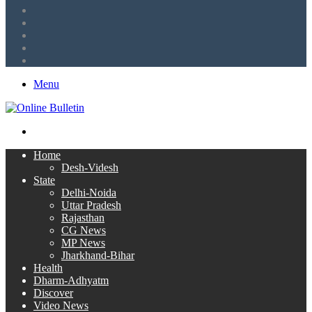
Tumblr
LinkedIn
Twitter
Facebook
RSS
Menu
Search
for
Home
Desh-Videsh
State
Delhi-Noida
Uttar Pradesh
Rajasthan
CG News
MP News
Jharkhand-Bihar
Health
Dharm-Adhyatm
Discover
Video News