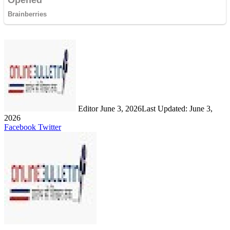
Send
an
email
Editor
June 3, 2026
Last Updated: June 3,
2026
LinkedIn
Share
Print
Facebook
Twitter
via
Email