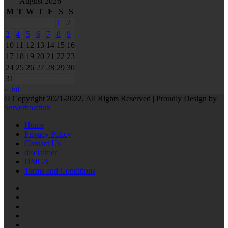
August 2026
M
T
W
T
F
S
S
1
2
3
4
5
6
7
8
9
10
11
12
13
14
15
16
17
18
19
20
21
22
23
24
25
26
27
28
29
30
31
« Jul
© Copyright 2021-2022, All Rights Reserved | Proudly Design by
Serverhosthub
Home
Privacy Policy
Contact Us
disclaimer
DMCA
Terms and Conditions
RSS
Facebook
Twitter
LinkedIn
Tumblr