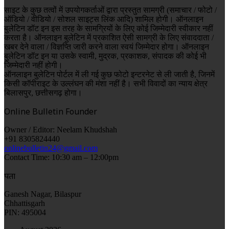
साइट के कुछ तत्वों में उपयोगकर्ताओं द्वारा प्रस्तुत सामग्री (समाचार / फोटो /
ऑडियो / वीडियो / सोशल साइट्स लिंक आदि) शामिल होगी। ऑनलाइन
बुलेटिन डॉट इन इस तरह के सामग्रियों के लिए कोई जिम्मेदारी स्वीकार नहीं
करता है। ऑनलाइन बुलेटिन में प्रकाशित ऐसी सामग्री के लिए संवाददाता /
खबर देने वाला / विज्ञप्ति जारी करने वाला स्वयं जिम्मेदार होगा। ऑनलाइन
बुलेटिन डॉट इन या उसके स्वामी, मुद्रक, प्रकाशक, संपादक की कोई भी
जिम्मेदारी नहीं होगी।
ऑनलाइन बुलेटिन पोर्टल में ली गई कुछ फोटो इन्टरनेट से ली जाती है, जिनमें
किसी कॉपीराइट के उल्लंघन की मंशा नहीं है। सभी विवादों का न्याय क्षेत्र
बिलासपुर, छत्तीसगढ़ होगा।
Online Bulletin Founder
Owner / Editor: Neelam Khudshah
+91 8305824440
onlinebulletin24@gmail.com
Contact Time: 10:30 am – 12:00pm
पता
Ganesh Nagar, Bilaspur
Chhattisgarh
PIN: 495004