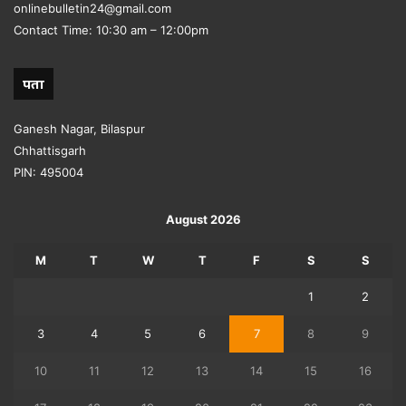
onlinebulletin24@gmail.com
Contact Time: 10:30 am – 12:00pm
पता
Ganesh Nagar, Bilaspur
Chhattisgarh
PIN: 495004
August 2026
M
T
W
T
F
S
S
1
2
3
4
5
6
7
8
9
10
11
12
13
14
15
16