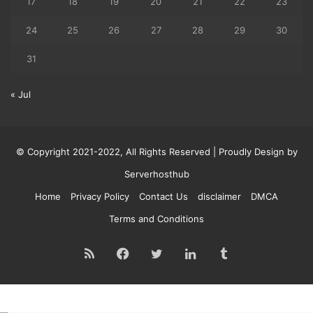
17
18
19
20
21
22
23
24
25
26
27
28
29
30
31
« Jul
© Copyright 2021-2022, All Rights Reserved | Proudly Design by
Serverhosthub
Home
Privacy Policy
Contact Us
disclaimer
DMCA
Terms and Conditions
RSS
Facebook
Twitter
LinkedIn
Tumblr