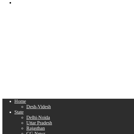
Search
for
Home
Desh-Videsh
State
Delhi-Noida
Uttar Pradesh
Rajasthan
CG News