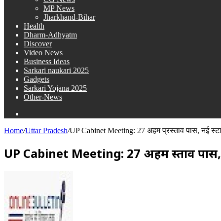
MP News
Jharkhand-Bihar
Health
Dharm-Adhyatm
Discover
Video News
Business Ideas
Sarkari naukari 2025
Gadgets
Sarkari Yojana 2025
Other-News
Search
for
Home
/
Uttar Pradesh
/
UP Cabinet Meeting: 27 अहम प्रस्ताव पास, नई स्टार
UP Cabinet Meeting: 27 अहम प्रस्ताव पास, न
Send
an
email