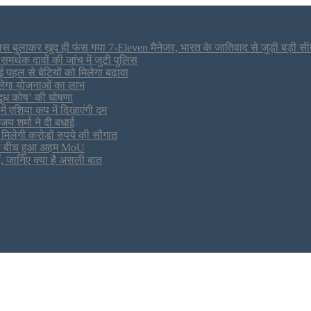
लिस बुलाकर खुद ही फंस गया 7-Eleven मैनेजर, भारत के जातिवाद से जुड़ी बड़ी स
मर्थक दावों की जांच में जुटी पुलिस
ई पहल से बेटियों को मिलेगा बढ़ावा
मिलेगा योजनाओं का लाभ
 दूध कोष’ की घोषणा
ें एशिया कप में दिखाएंगी दम
जय शर्मा ने दी बधाई
मिलेगी करोड़ों रुपये की सौगात
व के बीच हुआ अहम MoU
ं, जानिए क्या है असली बात