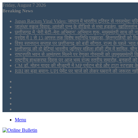
Friday, August 7 2026
Breaking News
Japan Racism Viral Video: जापान में भारतीय टूरिस्ट से नस्लभेद! पु
जालंधर स्कूल विवाद: आतंकी पन्नू के वीडियो से मचा हड़कंप, खालिस्तान स
छत्तीसगढ़ में ‘मेरी बेटी–मेरा अभिमान’ अभियान शुरू, मुख्यमंत्री साय की न
प्रदेश में 1 से 15 अगस्त तक विशेष स्वनिधि पखवाड़ा, हितग्राहियों को 
विश्व स्तनपान सप्ताह पर छत्तीसगढ़ को बड़ी सौगात, राज्य के पहले ‘मातृ
छत्तीसगढ़ की दो बेटियां भारतीय जूनियर महिला हॉकी टीम में शामिल, चीन म
राष्ट्रपति भवन से आमंत्रण मिलने पर रेणुका गोस्वामी को उपमुख्यमंत्री वि
राष्ट्रीय हाथकरघा दिवस पर आज भव्य राज्य स्तरीय समारोह, बुनकरों को 
CM डॉ. मोहन यादव की मौजूदगी में MP पर्यटन बोर्ड और टाटा स्ट्राइ
RBI का बड़ा बयान: UPI पेमेंट पर चार्ज को लेकर घबराने की जरूरत नही
Sidebar
Tumblr
LinkedIn
Twitter
Facebook
RSS
Menu