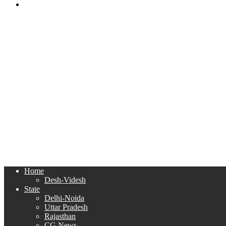
Search
for
Home
Desh-Videsh
State
Delhi-Noida
Uttar Pradesh
Rajasthan
CG News