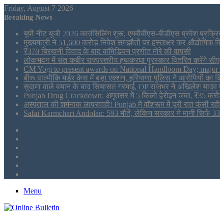
Friday, August 7 2026
Breaking News
यूपी नीट यूजी 2026 काउंसिलिंग शुरू, एमबीबीएस-बीडीएस प्रवेश प्रक्रि
मुख्यमंत्री ने 51,600 करोड़ निवेश समझौतों पर हस्ताक्षर कर औद्योगिक
₹370 बिरयानी विवाद के बाद कॉमेडियन प्रणीत मोरे की वापसी
लोकभवन में संत कबीर राज्यस्तरीय हथकरघा पुरस्कार वितरित करेंगे सीए
CM Yogi to present awards on National Handloom Day; major an
बीरू वाल्मीकि मर्डर केस में बड़ा एक्शन, हरियाणा पुलिस ने आरोपियों का
सुदामा वाले बयान के बाद सियासत गरमाई, OP राजभर ने अखिलेश यादव 
Punjab Drug Crackdown: अमृतसर में 5 किलो हेरोइन जब्त, ₹35 करो
अस्पताल की शर्मनाक लापरवाही! Punjab में वॉशरूम में पूरी रात फंसी रह
Safai Karmchari Andolan: 593 मौतें, लेकिन सरकार ने मानी सिर्फ 332!
Sidebar
Tumblr
LinkedIn
Twitter
Facebook
RSS
Menu