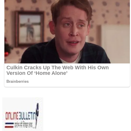
Send
an
email