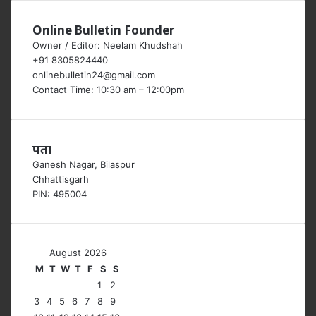
Online Bulletin Founder
Owner / Editor: Neelam Khudshah
+91 8305824440
onlinebulletin24@gmail.com
Contact Time: 10:30 am – 12:00pm
पता
Ganesh Nagar, Bilaspur
Chhattisgarh
PIN: 495004
August 2026
M
T
W
T
F
S
S
1
2
3
4
5
6
7
8
9