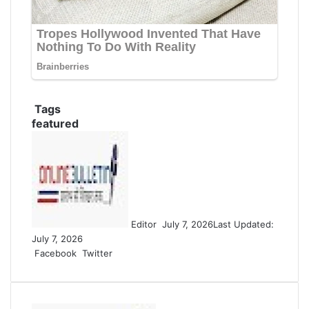
Tags
featured
Send
an
email
Editor
July 7, 2026
Last Updated:
July 7, 2026
LinkedIn
Share
Print
Facebook
Twitter
via
Email