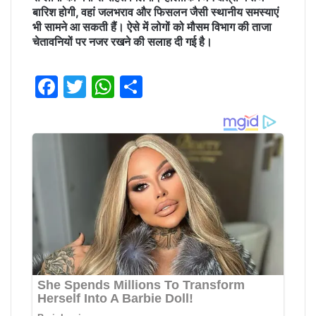
बारिश होगी, वहां जलभराव और फिसलन जैसी स्थानीय समस्याएं
भी सामने आ सकती हैं। ऐसे में लोगों को मौसम विभाग की ताजा
चेतावनियों पर नजर रखने की सलाह दी गई है।
F
T
W
S
a
w
h
h
c
it
at
ar
e
te
s
e
b
r
A
o
p
o
p
k