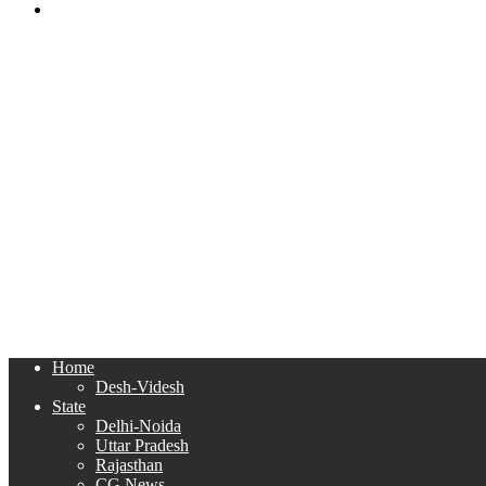
Search
for
Home
Desh-Videsh
State
Delhi-Noida
Uttar Pradesh
Rajasthan
CG News