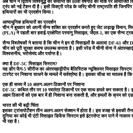
अब चीन ने द्वितीय विश्वयुद्ध की समाप्ति की 80वीं वर्षगांठ को मौके पर आयोजित व
ट्रंप को नई टेंशन दी है। इसी विक्ट्री परेड के जरिए चीनी राष्ट्रपति शी जिनपिं
हथियारों का भी प्रदर्शन किया।
अत्याधुनिक हथियारों का प्रदर्शन
चीन ने बुधवार को अपनी सैन्य शक्ति का प्रदर्शन करते हुए जेट लड़ाकू विमान, 
(PLA) ने पहली बार हवाई-प्रक्षेपित परमाणु मिसाइल, जेएल-1, का एक सैन्य ट्रक 
सैन्य विश्लेषकों ने बताया है कि चीन ने इन दो मिसाइलों के अलावा DF-61 और DF
चीन को पूरी सुरक्षा कवच उपलब्ध कराता है। इसी परेड में चीनी सेना ने अंतरमह
विश्वसनीय, भरोसेमंद और पर्याप्त है।
क्या है DF-5C मिसाइल सिस्टम?
यह डोंग फेंग-5 सीरीज का अंतरमहाद्वीपीय बैलिस्टिक न्यूक्लियर मिसाइल सिस्
टारगेट पर निशाना साधने के मामले में सर्वश्रेष्ठ है। इसका सीधा सा मतलब है क
एक ही समय में 10 अलग-अलग ठिकानों पर निशाना
DF-5C कथित तौर पर 10 स्वतंत्र ठिकानों पर एक साथ हमले कर सकता है। इस
अहम ठिकानों को एक बार में ही निशाना बना सकती है, और हमलों के क्रम को एड
भारत की भी बढ़ी चिंता
इसका ट्रांसपोर्टेशन तीन अलग-अलग सेक्शन में होता है। इस वजह से इसकी तैन
दुनिया का कोई भी एंटी मिसाइल डिफेंस सिस्टम इसे इंटरसेप्ट कर पाने में नाकाम रह
भी रहा है।