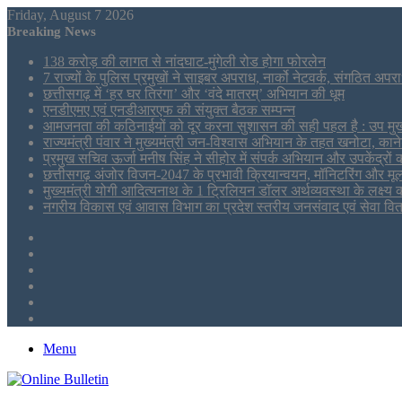
Friday, August 7 2026
Breaking News
138 करोड़ की लागत से नांदघाट-मुंगेली रोड होगा फोरलेन
7 राज्यों के पुलिस प्रमुखों ने साइबर अपराध, नार्को नेटवर्क, संगठित अपर
छत्तीसगढ़ में ‘हर घर तिरंगा’ और ‘वंदे मातरम्’ अभियान की धूम
एनडीएमए एवं एनडीआरएफ की संयुक्त बैठक सम्पन्न
आमजनता की कठिनाईयों को दूर करना सुशासन की सही पहल है : उप मुख्य
राज्यमंत्री पंवार ने मुख्यमंत्री जन-विश्वास अभियान के तहत खनोटा, काने
प्रमुख सचिव ऊर्जा मनीष सिंह ने सीहोर में संपर्क अभियान और उपकेंद्रो
छत्तीसगढ़ अंजोर विजन-2047 के प्रभावी क्रियान्वयन, मॉनिटरिंग और मूल
मुख्यमंत्री योगी आदित्यनाथ के 1 ट्रिलियन डॉलर अर्थव्यवस्था के लक्ष्य
नगरीय विकास एवं आवास विभाग का प्रदेश स्तरीय जनसंवाद एवं सेवा वि
Sidebar
Tumblr
LinkedIn
Twitter
Facebook
RSS
Menu