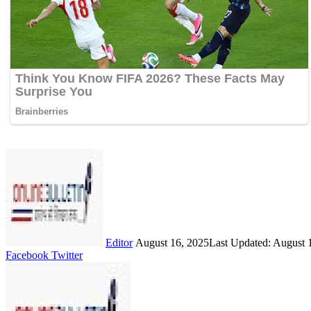
Send
an
email
Editor
August 16, 2025
Last Updated: August 
LinkedIn
Share
Print
Facebook
Twitter
via
Email