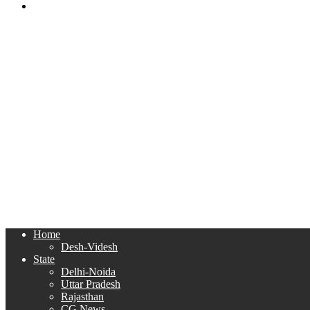
Search
for
Home
Desh-Videsh
State
Delhi-Noida
Uttar Pradesh
Rajasthan
CG News