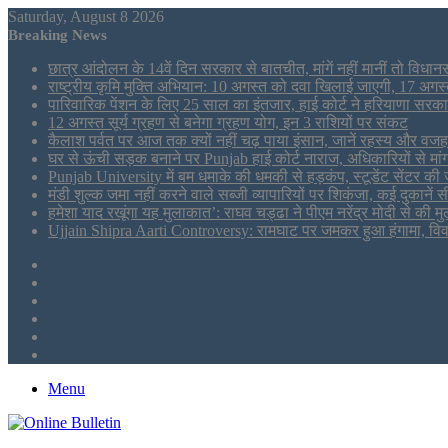
Saturday, August 8 2026
Breaking News
छात्र आंदोलन के 14वें दिन सरकार से बातचीत, मांगें नहीं मानीं तो विधान
राष्ट्रीय कृमि मुक्ति अभियान: 10 अगस्त को दवा खिलाई जाएगी, 17 अग
पारिवारिक पेंशन के लिए 25 साल का इंतजार, हाई कोर्ट ने हरियाणा सरका
12 अगस्त सूर्य ग्रहण से बनेगा ग्रहण योग, इन 3 राशियों पर संकट
कैलाश पर्वत पर आज तक क्यों नहीं चढ़ पाया इंसान, जानें रहस्य और वजह
घर से ऊंची सड़क बनाने पर Punjab हाई कोर्ट नाराज, अधिकारियों से मां
Punjab University में बम धमाके की धमकी से हड़कंप, स्टूडेंट सेंटर की जां
मंडी शुल्क जमा नहीं करने वाले सब्जी व्यापारियों पर शिकंजा, कई दुकानें 
हमेशा याद रखूंगा यह मुलाकात’: राघव चड्ढा ने पीएम नरेंद्र मोदी से की
Ujjain Shipra Aarti Controversy: रामघाट पर जमकर हुआ हंगामा, विवा
Sidebar
Tumblr
LinkedIn
Twitter
Facebook
RSS
Menu