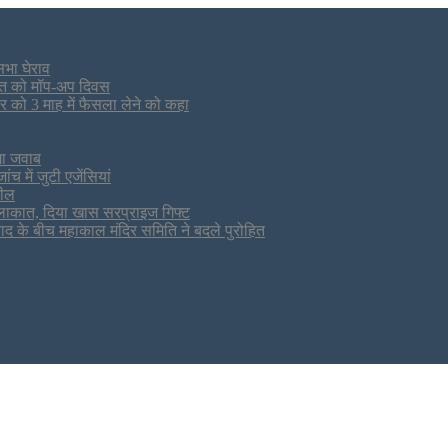
सभा घेराव
स्त को मॉप-अप दिवस
र को 3 माह में फैसला लेने को कहा
गा जवाब
च में जुटी एजेंसियां
सील
 मुलाकात, दिया खास सरप्राइज गिफ्ट
द के बीच महाकाल मंदिर समिति ने बदले पुरोहित