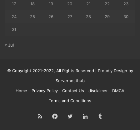
17
18
19
20
21
22
23
24
25
26
27
28
29
30
31
« Jul
© Copyright 2021-2022, All Rights Reserved | Proudly Design by
Serverhosthub
Home
Privacy Policy
Contact Us
disclaimer
DMCA
Terms and Conditions
RSS
Facebook
Twitter
LinkedIn
Tumblr