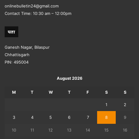
onlinebulletin24@gmail.com
Contact Time: 10:30 am – 12:00pm
पता
Ganesh Nagar, Bilaspur
Chhattisgarh
PIN: 495004
August 2026
M
T
W
T
F
S
S
1
2
3
4
5
6
7
8
9
10
11
12
13
14
15
16