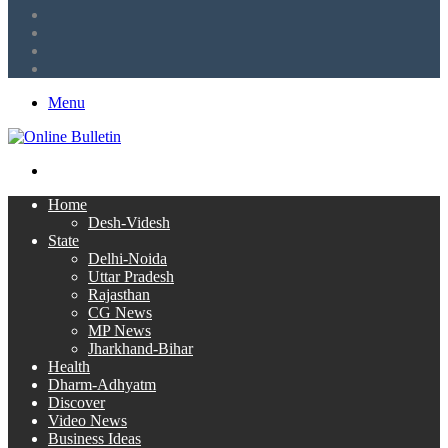
LinkedIn
Twitter
Facebook
RSS
Menu
Search
for
Home
Desh-Videsh
State
Delhi-Noida
Uttar Pradesh
Rajasthan
CG News
MP News
Jharkhand-Bihar
Health
Dharm-Adhyatm
Discover
Video News
Business Ideas