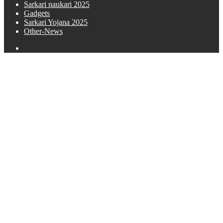
Sarkari naukari 2025
Gadgets
Sarkari Yojana 2025
Other-News
Search
for