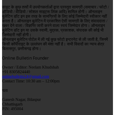
साइट के कुछ तत्वों में उपयोगकर्ताओं द्वारा प्रस्तुत सामग्री (समाचार / फोटो /
ऑडियो / वीडियो / सोशल साइट्स लिंक आदि) शामिल होगी। ऑनलाइन
बुलेटिन डॉट इन इस तरह के सामग्रियों के लिए कोई जिम्मेदारी स्वीकार नहीं
करता है। ऑनलाइन बुलेटिन में प्रकाशित ऐसी सामग्री के लिए संवाददाता /
खबर देने वाला / विज्ञप्ति जारी करने वाला स्वयं जिम्मेदार होगा। ऑनलाइन
बुलेटिन डॉट इन या उसके स्वामी, मुद्रक, प्रकाशक, संपादक की कोई भी
जिम्मेदारी नहीं होगी।
ऑनलाइन बुलेटिन पोर्टल में ली गई कुछ फोटो इन्टरनेट से ली जाती है, जिनमें
किसी कॉपीराइट के उल्लंघन की मंशा नहीं है। सभी विवादों का न्याय क्षेत्र
बिलासपुर, छत्तीसगढ़ होगा।
Online Bulletin Founder
Owner / Editor: Neelam Khudshah
+91 8305824440
onlinebulletin24@gmail.com
Contact Time: 10:30 am – 12:00pm
पता
Ganesh Nagar, Bilaspur
Chhattisgarh
PIN: 495004