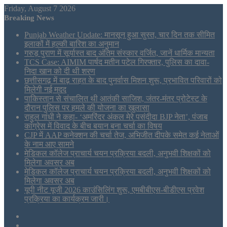
Friday, August 7 2026
Breaking News
Punjab Weather Update: मानसून हुआ सुस्त, चार दिन तक सीमित
इलाकों में हल्की बारिश का अनुमान
गरुड़ पुराण में सूर्यास्त बाद अंतिम संस्कार वर्जित, जानें धार्मिक मान्यता
TCS Case: AIMIM पार्षद मतीन पटेल गिरफ्तार, पुलिस का दावा-
निदा खान को दी थी शरण
छत्तीसगढ़ में बाढ़ राहत के बाद पुनर्वास मिशन शुरू, प्रभावित परिवारों को
मिलेगी नई मदद
पाकिस्तान से संचालित थी आतंकी साजिश, जंतर-मंतर प्रोटेस्ट के
दौरान पुलिस पर हमले की योजना का खुलासा
राहुल गांधी ने कहा- ‘अमरिंदर अंकल मेरे पसंदीदा BJP नेता’, पंजाब
कांग्रेस में विवाद के बीच बयान बना चर्चा का विषय
CJP में AAP कनेक्शन की चर्चा तेज, अभिजीत दीपके समेत कई नेताओं
के नाम आए सामने
मेडिकल कॉलेज प्राचार्य चयन प्रक्रिया बदली, अनुभवी शिक्षकों को
मिलेगा अवसर अब
मेडिकल कॉलेज प्राचार्य चयन प्रक्रिया बदली, अनुभवी शिक्षकों को
मिलेगा अवसर अब
यूपी नीट यूजी 2026 काउंसिलिंग शुरू, एमबीबीएस-बीडीएस प्रवेश
प्रक्रिया का कार्यक्रम जारी।
Sidebar
Tumblr