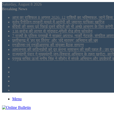
Saturday, August 8 2026
Breaking News
आज का राशिफल 8 अगस्त 2026: 12 राशियों का भविष्यफल, जानें किस 
दुर्लभ पैंगोलिन तस्करी मामले में आरोपी की जमानत याचिका खारिज
बंदियों की समय पूर्व रिहाई दूसरे बंदियों को भी अच्छे आचरण के लिए करेगी प
138 करोड़ की लागत से नांदघाट-मुंगेली रोड होगा फोरलेन
7 राज्यों के पुलिस प्रमुखों ने साइबर अपराध, नार्को नेटवर्क, संगठित अपर
छत्तीसगढ़ में ‘हर घर तिरंगा’ और ‘वंदे मातरम्’ अभियान की धूम
एनडीएमए एवं एनडीआरएफ की संयुक्त बैठक सम्पन्न
आमजनता की कठिनाईयों को दूर करना सुशासन की सही पहल है : उप मुख्य
राज्यमंत्री पंवार ने मुख्यमंत्री जन-विश्वास अभियान के तहत खनोटा, काने
प्रमुख सचिव ऊर्जा मनीष सिंह ने सीहोर में संपर्क अभियान और उपकेंद्रो
Sidebar
Tumblr
LinkedIn
Twitter
Facebook
RSS
Menu