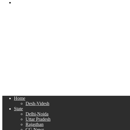
Search
for
Home
Desh-Videsh
State
Delhi-Noida
Uttar Pradesh
Rajasthan
CG News