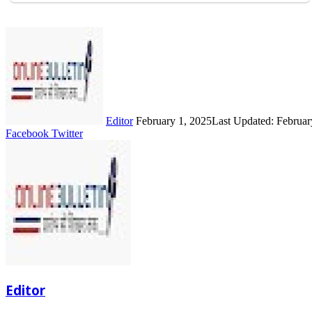
Send
an
email
Editor
February 1, 2025
Last Updated: Februar
LinkedIn
Share
Print
Facebook
Twitter
via
Email
Editor