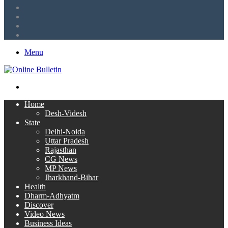
LinkedIn
Twitter
Facebook
RSS
Menu
Search
for
Home
Desh-Videsh
State
Delhi-Noida
Uttar Pradesh
Rajasthan
CG News
MP News
Jharkhand-Bihar
Health
Dharm-Adhyatm
Discover
Video News
Business Ideas