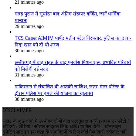
21 minutes ago
गरुड़ पुराण में सूर्यास्त बाद अंतिम संस्कार वर्जित, जानें धार्मिक
मान्यता
29 minutes ago
TCS Case: AIMIM पार्षद मतीन पटेल गिरफ्तार, पुलिस का दावा-
निदा खान को दी थी शरण
30 minutes ago
छत्तीसगढ़ में बाढ़ राहत के बाद पुनर्वास मिशन शुरू, प्रभावित परिवारों
को मिलेगी नई मदद
31 minutes ago
पाकिस्तान से संचालित थी आतंकी साजिश, जंतर-मंतर प्रोटेस्ट के
दौरान पुलिस पर हमले की योजना का खुलासा
38 minutes ago
DISCLAIMER
साइट के कुछ तत्वों में उपयोगकर्ताओं द्वारा प्रस्तुत सामग्री (समाचार / फोटो /
ऑडियो / वीडियो / सोशल साइट्स लिंक आदि) शामिल होगी। ऑनलाइन
बुलेटिन डॉट इन इस तरह के सामग्रियों के लिए कोई जिम्मेदारी स्वीकार नहीं