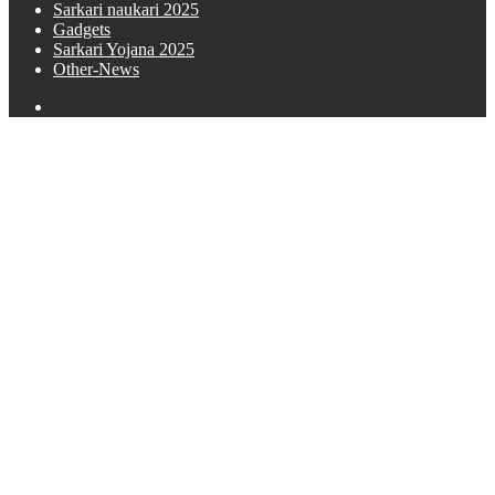
Sarkari naukari 2025
Gadgets
Sarkari Yojana 2025
Other-News
Search
for