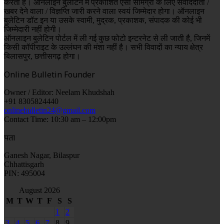
करता है। ऑनलाइन बुलेटिन में प्रकाशित ऐसी सामग्री के लिए संवाददाता /
खबर देने वाला / विज्ञप्ति जारी करने वाला स्वयं जिम्मेदार होगा। ऑनलाइन
बुलेटिन डॉट इन या उसके स्वामी, मुद्रक, प्रकाशक, संपादक की कोई भी
जिम्मेदारी नहीं होगी।
ऑनलाइन बुलेटिन पोर्टल में ली गई कुछ फोटो इन्टरनेट से ली जाती है, जिनमें
किसी कॉपीराइट के उल्लंघन की मंशा नहीं है। सभी विवादों का न्याय क्षेत्र
बिलासपुर, छत्तीसगढ़ होगा।
Online Bulletin Founder
Owner / Editor: Neelam Khudshah
+91 8305824440
onlinebulletin24@gmail.com
Contact Time: 10:30 am – 12:00pm
पता
Ganesh Nagar, Bilaspur
Chhattisgarh
PIN: 495004
August 2026
M
T
W
T
F
S
S
1
2
3
4
5
6
7
8
9