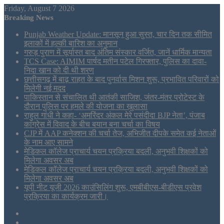
Friday, August 7 2026
Breaking News
Punjab Weather Update: मानसून हुआ सुस्त, चार दिन तक सीमित
इलाकों में हल्की बारिश का अनुमान
गरुड़ पुराण में सूर्यास्त बाद अंतिम संस्कार वर्जित, जानें धार्मिक मान्यता
TCS Case: AIMIM पार्षद मतीन पटेल गिरफ्तार, पुलिस का दावा-
निदा खान को दी थी शरण
छत्तीसगढ़ में बाढ़ राहत के बाद पुनर्वास मिशन शुरू, प्रभावित परिवारों को
मिलेगी नई मदद
पाकिस्तान से संचालित थी आतंकी साजिश, जंतर-मंतर प्रोटेस्ट के
दौरान पुलिस पर हमले की योजना का खुलासा
राहुल गांधी ने कहा- ‘अमरिंदर अंकल मेरे पसंदीदा BJP नेता’, पंजाब
कांग्रेस में विवाद के बीच बयान बना चर्चा का विषय
CJP में AAP कनेक्शन की चर्चा तेज, अभिजीत दीपके समेत कई नेताओं
के नाम आए सामने
मेडिकल कॉलेज प्राचार्य चयन प्रक्रिया बदली, अनुभवी शिक्षकों को
मिलेगा अवसर अब
मेडिकल कॉलेज प्राचार्य चयन प्रक्रिया बदली, अनुभवी शिक्षकों को
मिलेगा अवसर अब
यूपी नीट यूजी 2026 काउंसिलिंग शुरू, एमबीबीएस-बीडीएस प्रवेश
प्रक्रिया का कार्यक्रम जारी।
Sidebar
Tumblr