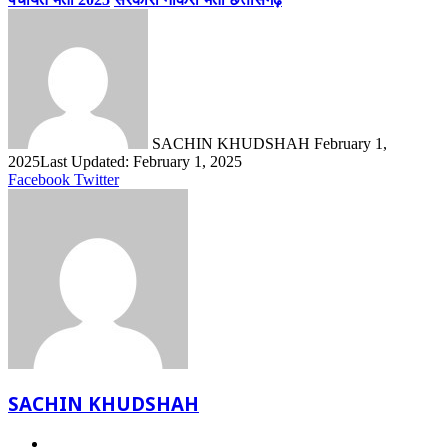
Send
an
email
SACHIN KHUDSHAH
February 1,
2025
Last Updated: February 1, 2025
LinkedIn
Share
Print
Facebook
Twitter
via
Email
SACHIN KHUDSHAH
Website