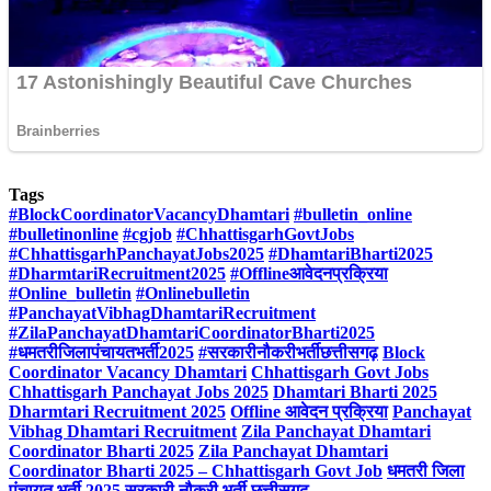
Tags
#BlockCoordinatorVacancyDhamtari
#bulletin_online
#bulletinonline
#cgjob
#ChhattisgarhGovtJobs
#ChhattisgarhPanchayatJobs2025
#DhamtariBharti2025
#DharmtariRecruitment2025
#Offlineआवेदनप्रक्रिया
#Online_bulletin
#Onlinebulletin
#PanchayatVibhagDhamtariRecruitment
#ZilaPanchayatDhamtariCoordinatorBharti2025
#धमतरीजिलापंचायतभर्ती2025
#सरकारीनौकरीभर्तीछत्तीसगढ़
Block
Coordinator Vacancy Dhamtari
Chhattisgarh Govt Jobs
Chhattisgarh Panchayat Jobs 2025
Dhamtari Bharti 2025
Dharmtari Recruitment 2025
Offline आवेदन प्रक्रिया
Panchayat
Vibhag Dhamtari Recruitment
Zila Panchayat Dhamtari
Coordinator Bharti 2025
Zila Panchayat Dhamtari
Coordinator Bharti 2025 – Chhattisgarh Govt Job
धमतरी जिला
पंचायत भर्ती 2025
सरकारी नौकरी भर्ती छत्तीसगढ़