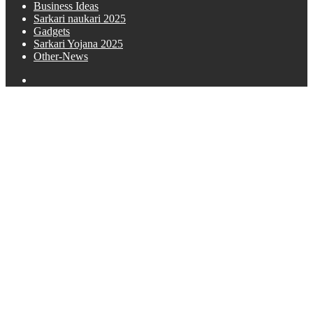
Business Ideas
Sarkari naukari 2025
Gadgets
Sarkari Yojana 2025
Other-News
Search
for