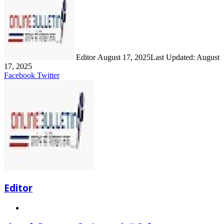
an
email
Editor
August 17, 2025
Last Updated: August
17, 2025
LinkedIn
Share
Print
Facebook
Twitter
via
Email
Editor
Website