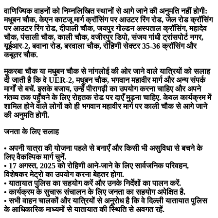
वाणिज्यिक वाहनों को निम्नलिखित स्थानों से आगे जाने की अनुमति नहीं होगी:
मधुबन चौक, केएन काटजू मार्ग क्रॉसिंग पर आउटर रिंग रोड, जेल रोड क्रॉसिंग
पर आउटर रिंग रोड, दीपाली चौक, जयपुर गोल्डन अस्पताल क्रॉसिंग, महादेव
चौक, पंसाली चौक, काली चौक, वजीरपुर डिपो, संजय गांधी ट्रांसपोर्ट नगर,
यूईआर-2, बवाना रोड, बरवाला चौक, रोहिणी सेक्टर 35-36 क्रॉसिंग और
कबूतर चौक.
मुकरबा चौक या मधुबन चौक से नांगलोई की ओर जाने वाले यात्रियों को सलाह
दी जाती है कि वे UER-2, मधुबन चौक, भगवान महावीर मार्ग और अन्य संपर्क
मार्गों से बचें. इसके बजाय, उन्हें पीरागढ़ी का उपयोग करना चाहिए और अपने
गंतव्य तक पहुँचने के लिए रोहतक रोड पर दाएँ मुड़ना चाहिए. केवल कार्यक्रम में
शामिल होने वाले लोगों को ही भगवान महावीर मार्ग पर काली चौक से आगे जाने
की अनुमति होगी.
जनता के लिए सलाह
• अपनी यात्रा की योजना पहले से बनाएँ और किसी भी असुविधा से बचने के
लिए वैकल्पिक मार्ग चुनें.
• 17 अगस्त, 2025 को रोहिणी आने-जाने के लिए सार्वजनिक परिवहन,
विशेषकर मेट्रो का उपयोग करना बेहतर होगा.
• यातायात पुलिस का सहयोग करें और उनके निर्देशों का पालन करें.
• कार्यक्रम के सुचारू संचालन के लिए जनता का सहयोग अपेक्षित है.
• सभी वाहन चालकों और यात्रियों से अनुरोध है कि वे दिल्ली यातायात पुलिस
के आधिकारिक माध्यमों से यातायात की स्थिति से अवगत रहें.