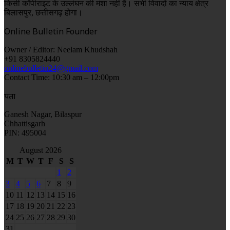
किसी कॉपीराइट के उल्लंघन की मंशा नहीं है। सभी विवादों का न्याय क्षेत्र
बिलासपुर, छत्तीसगढ़ होगा।
Online Bulletin Founder
Owner / Editor: Neelam Khudshah
+91 8305824440
onlinebulletin24@gmail.com
Contact Time: 10:30 am – 12:00pm
पता
Ganesh Nagar, Bilaspur
Chhattisgarh
PIN: 495004
August 2026
M
T
W
T
F
S
S
1
2
3
4
5
6
7
8
9
10
11
12
13
14
15
16
17
18
19
20
21
22
23
24
25
26
27
28
29
30
31