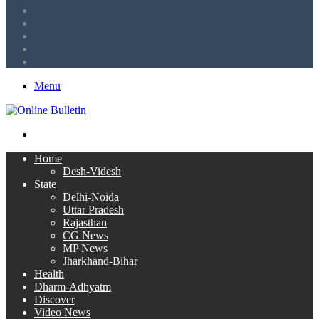
Tumblr
LinkedIn
Twitter
Facebook
RSS
Menu
Search
for
Home
Desh-Videsh
State
Delhi-Noida
Uttar Pradesh
Rajasthan
CG News
MP News
Jharkhand-Bihar
Health
Dharm-Adhyatm
Discover
Video News