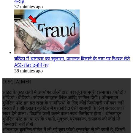
करोड़
37 minutes ago
बठिंडा में भ्रष्टाचार का खुलासा, जमानत दिलाने के नाम पर रिश्वत लेते
ASI-रीडर दबोचे गए
38 minutes ago
DISCLAIMER
साइट के कुछ तत्वों में उपयोगकर्ताओं द्वारा प्रस्तुत सामग्री (समाचार / फोटो /
ऑडियो / वीडियो / सोशल साइट्स लिंक आदि) शामिल होगी। ऑनलाइन
बुलेटिन डॉट इन इस तरह के सामग्रियों के लिए कोई जिम्मेदारी स्वीकार नहीं
करता है। ऑनलाइन बुलेटिन में प्रकाशित ऐसी सामग्री के लिए संवाददाता /
खबर देने वाला / विज्ञप्ति जारी करने वाला स्वयं जिम्मेदार होगा। ऑनलाइन
बुलेटिन डॉट इन या उसके स्वामी, मुद्रक, प्रकाशक, संपादक की कोई भी
जिम्मेदारी नहीं होगी।
ऑनलाइन बुलेटिन पोर्टल में ली गई कुछ फोटो इन्टरनेट से ली जाती है, जिनमें