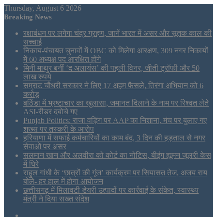
Thursday, August 6 2026
Breaking News
रक्षाबंधन पर लगेगा चंद्र ग्रहण, जानें भारत में असर और सूतक काल की
सच्चाई
निकाय-पंचायत चुनावों में OBC को मिलेगा आरक्षण, 309 नगर निकायों
में 60 अध्यक्ष पद आरक्षित होंगे
मिनी माथुर बनीं ‘द अलायंस’ की पहली विनर, जीती ट्रॉफी और 50
लाख रुपये
सम्राट चौधरी सरकार ने लिए 17 अहम फैसले, तिरंगा अभियान को 6
करोड़
बठिंडा में भ्रष्टाचार का खुलासा, जमानत दिलाने के नाम पर रिश्वत लेते
ASI-रीडर दबोचे गए
Punjab Politics: राजा वड़िंग पर AAP का निशाना, मंच पर बुलाए गए
शख्स पर तस्करी के आरोप
हरियाणा में सफाई कर्मचारियों का काम बंद, 3 दिन की हड़ताल से नगर
सेवाओं पर असर
सलमान खान और अलवीरा को कोर्ट का नोटिस, बीइंग ह्यूमन जूलरी केस
में घिरे
राहुल गांधी के ‘छात्रों की गूंज’ कार्यक्रम पर सियासत तेज, अजय राय
बोले- हर हाल में होगा आयोजन
छत्तीसगढ़ में मिलावटी डेयरी उत्पादों पर कार्रवाई के संकेत, स्वास्थ्य
मंत्री ने दिया सख्त संदेश
Sidebar