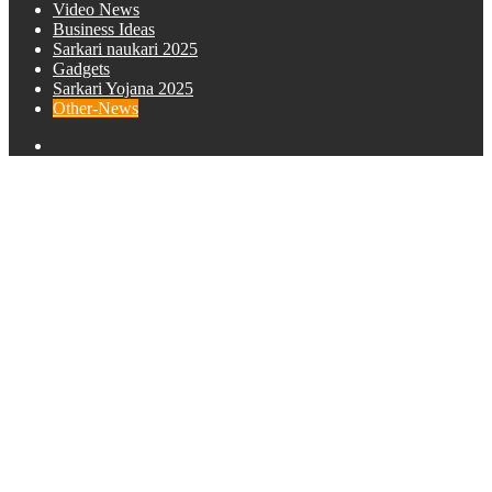
Video News
Business Ideas
Sarkari naukari 2025
Gadgets
Sarkari Yojana 2025
Other-News
Search
for