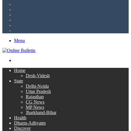
Sidebar
Tumblr
LinkedIn
Twitter
Facebook
RSS
Menu
Search
for
Home
Desh-Videsh
State
Delhi-Noida
Uttar Pradesh
Rajasthan
CG News
MP News
Jharkhand-Bihar
Health
Dharm-Adhyatm
Discover