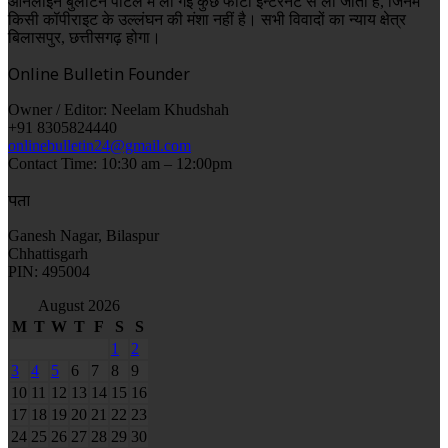
ऑनलाइन बुलेटिन पोर्टल में ली गई कुछ फोटो इन्टरनेट से ली जाती है, जिनमें
किसी कॉपीराइट के उल्लंघन की मंशा नहीं है। सभी विवादों का न्याय क्षेत्र
बिलासपुर, छत्तीसगढ़ होगा।
Online Bulletin Founder
Owner / Editor: Neelam Khudshah
+91 8305824440
onlinebulletin24@gmail.com
Contact Time: 10:30 am – 12:00pm
पता
Ganesh Nagar, Bilaspur
Chhattisgarh
PIN: 495004
August 2026
M
T
W
T
F
S
S
1
2
3
4
5
6
7
8
9
10
11
12
13
14
15
16
17
18
19
20
21
22
23
24
25
26
27
28
29
30