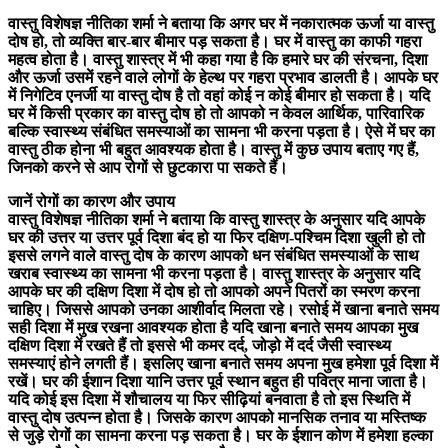
वास्तु विशेषज्ञ नीतिका शर्मा ने बताया कि अगर घर में नकारात्मक ऊर्जा या वास्तु
दोष हो, तो व्यक्ति बार-बार बीमार पड़ सकता है। घर में वास्तु का काफी गहरा
महत्व होता है। वास्तु शास्त्र में भी कहा गया है कि हमारे घर की संरचना, दिशा
और ऊर्जा उसमें रहने वाले लोगों के हेल्थ पर गहरा प्रभाव डालती है। आपके घर
में निगेटिव एनर्जी या वास्तु दोष है तो वहां कोई न कोई बीमार हो सकता है। यदि
घर में किसी प्रकार का वास्तु दोष हो तो आपको न केवल आर्थिक, पारिवारिक
बल्कि स्वास्थ्य संबंधित समस्याओं का सामना भी करना पड़ता है। ऐसे में घर का
वास्तु ठीक होना भी बहुत आवश्यक होता है। वास्तु में कुछ उपाय बताए गए हैं,
जिनको करने से आप रोगों से छुटकारा पा सकते हैं।
जानें रोगों का कारण और उपाय
वास्तु विशेषज्ञ नीतिका शर्मा ने बताया कि वास्तु शास्त्र के अनुसार यदि आपके
घर की उत्तर या उत्तर पूर्व दिशा बंद हो या फिर दक्षिण-पश्चिम दिशा खुली हो तो
इससे लगने वाले वास्तु दोष के कारण आपको धन संबंधित समस्याओं के साथ
खराब स्वास्थ्य का सामना भी करना पड़ता है। वास्तु शास्त्र के अनुसार यदि
आपके घर की दक्षिण दिशा में दोष हो तो आपको अपने पितरों का स्मरण करना
चाहिए। जिससे आपको उनका आशीर्वाद मिलता रहे। रसोई में खाना बनाते समय
सही दिशा में मुख रखना आवश्यक होता है यदि खाना बनाते समय आपका मुख
दक्षिण दिशा में रखते हैं तो इससे भी कमर दर्द, जोड़ो में दर्द जैसी स्वास्थ्य
समस्याएं होने लगती हैं। इसलिए खाना बनाते समय अपना मुख हमेशा पूर्व दिशा में
रखें। घर की ईशान दिशा यानि उत्तर पूर्व स्थान बहुत ही पवित्र माना जाता है।
यदि कोई इस दिशा में शौचालय या फिर सीढ़ियां बनवाता है तो इस स्थिति में
वास्तु दोष उत्पन्न होता है। जिसके कारण आपको मानसिक तनाव या मस्तिष्क
से जुड़े रोगों का सामना करना पड़ सकता है। घर के ईशान कोण में हमेशा हल्का