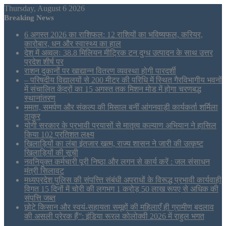
Thursday, August 6 2026
Breaking News
6 अगस्त 2026 का राशिफल: 12 राशियों का भविष्यफल, करियर,
कारोबार, धन और स्वास्थ्य का हाल
देश में अव्वलः 38.8 मिलियन मीट्रिक टन दुग्ध उत्पादन के साथ उत्तर
प्रदेश शीर्ष पर
राशन दुकानों पर खाद्यान्न वितरण व्यवस्था होगी पारदर्शी
– परिषदीय विद्यालयों से 200 मीटर की परिधि में स्थित गैरविभागीय भवनों
में संचालित केंद्रों का 15 अगस्त तक मिशन मोड में होगा चरणबद्ध
स्थानांतरण
ममता, समर्पण और संकल्प की मिसाल बनीं आंगनवाड़ी कार्यकर्ता शर्मिला
ठाकुर
योगी सरकार के प्रभावी प्रयासों से मातृत्व कल्याण अभियान ने हासिल
किया 102 प्रतिशत लक्ष्य
खिलाड़ियों का लंबा इंतजार खत्म, राज्य शासन ने जारी की उत्कृष्ट
खिलाड़ियों की सूची
नवनियुक्त कर्मचारी पूरी निष्ठा और लगन से कार्य करें : जल संसाधन
मंत्री सिलावट
मध्यप्रदेश पुलिस की संपत्त्ति संबंधी अपराधों के विरूद्ध प्रभावी कार्यवाही
विगत 15 दिनों में चोरी की लगभग 1 करोड़ 50 लाख रूपए से अधिक की
संपत्ति जब्‍त
छोटे किसान और स्वयं-सहायता समूहों की महिलाएँ ही ग्रामीण बदलाव
की असली प्रेरक हैं”: इंडिया रूरल कोलोक्वी 2026 में राहुल भगत