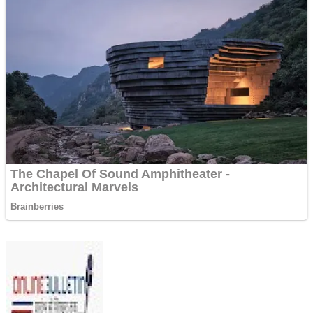
Send
an
email