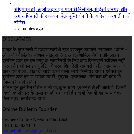
सीएमएचओ, तहसीलदार एवं पटवारी निलंबित, सीईओ जनपद और
श्रम अधिकारी की एक-एक वेतनवृध्दि रोकने के आदेश, अन्य तीन को
नोटिस
25 minutes ago
DISCLAIMER
साइट के कुछ तत्वों में उपयोगकर्ताओं द्वारा प्रस्तुत सामग्री (समाचार / फोटो /
ऑडियो / वीडियो / सोशल साइट्स लिंक आदि) शामिल होगी। ऑनलाइन
बुलेटिन डॉट इन इस तरह के सामग्रियों के लिए कोई जिम्मेदारी स्वीकार नहीं
करता है। ऑनलाइन बुलेटिन में प्रकाशित ऐसी सामग्री के लिए संवाददाता /
खबर देने वाला / विज्ञप्ति जारी करने वाला स्वयं जिम्मेदार होगा। ऑनलाइन
बुलेटिन डॉट इन या उसके स्वामी, मुद्रक, प्रकाशक, संपादक की कोई भी
जिम्मेदारी नहीं होगी।
ऑनलाइन बुलेटिन पोर्टल में ली गई कुछ फोटो इन्टरनेट से ली जाती है, जिनमें
किसी कॉपीराइट के उल्लंघन की मंशा नहीं है। सभी विवादों का न्याय क्षेत्र
बिलासपुर, छत्तीसगढ़ होगा।
Online Bulletin Founder
Owner / Editor: Neelam Khudshah
+91 8305824440
onlinebulletin24@gmail.com