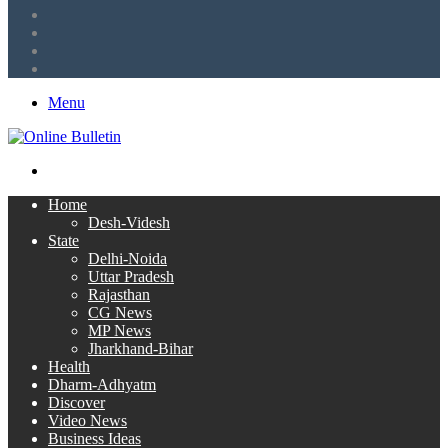
LinkedIn
Twitter
Facebook
RSS
Menu
Search
for
Home
Desh-Videsh
State
Delhi-Noida
Uttar Pradesh
Rajasthan
CG News
MP News
Jharkhand-Bihar
Health
Dharm-Adhyatm
Discover
Video News
Business Ideas