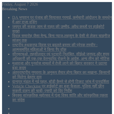
Friday, August 7 2026
Breaking News
DA भुगतान पर पंजाब की सियासत गरमाई, कर्मचारी आंदोलन के समर्थन
में आए राजा वड़िंग
जयपुर की सड़क जाम से राहत की उम्मीद, अवैध कब्जों पर हाईकोर्ट
सख्त
विवाह समारोह जैसा मेन्यू, बिना प्याज-लहसुन के देसी से लेकर चाइनीज
व्यंजन तक
राष्ट्रीय हथकरघा दिवस पर बदलते बस्तर की प्रेरक तस्वीर :
आत्मसमर्पित महिलाओं ने किया रैंप वॉक
सीएमएचओ, तहसीलदार एवं पटवारी निलंबित, सीईओ जनपद और श्रम
अधिकारी की एक-एक वेतनवृध्दि रोकने के आदेश, अन्य तीन को नोटिस
मुआवजा और पुनर्वास मामलों में तेजी लाने को बिहार सरकार ने उठाया
बड़ा कदम
अंतरराष्ट्रीय गुणवत्ता के अनुरूप तैयार होगा बिहार का मखाना, किसानों
को मिलेगा बेहतर दाम
दानापुर मंडल में नई पहल, बॉडी कैमरे से होगी टिकट जांच में पारदर्शिता
Vehicle Checking पर हाईकोर्ट का बड़ा फैसला, पुलिस नहीं छीन
सकती वाहन की चाबी; एसपी को दिए निर्देश
ब्रिक्स सांस्कृतिक महोत्सव में गूंजा विश्व शांति और सांस्कृतिक एकता
का संदेश
Sidebar
Tumblr