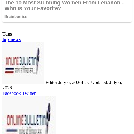
Tags
top-news
Send
an
email
Editor
July 6, 2026
Last Updated: July 6,
2026
LinkedIn
Share
Print
Facebook
Twitter
via
Email