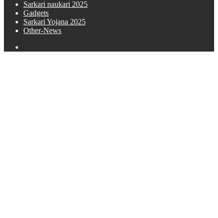
Sarkari naukari 2025
Gadgets
Sarkari Yojana 2025
Other-News
Search
for