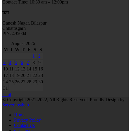
Contact Time: 10:30 am – 12:00pm
पता
Ganesh Nagar, Bilaspur
Chhattisgarh
PIN: 495004
August 2026
M
T
W
T
F
S
S
1
2
3
4
5
6
7
8
9
10
11
12
13
14
15
16
17
18
19
20
21
22
23
24
25
26
27
28
29
30
31
« Jul
© Copyright 2021-2022, All Rights Reserved | Proudly Design by
Serverhosthub
Home
Privacy Policy
Contact Us
disclaimer