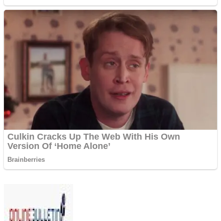
Send
an
email