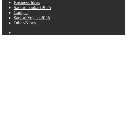
Business Ideas
Sarkari naukari 2025
Gadgets
Sarkari Yojana 2025
Other-News
Search
for