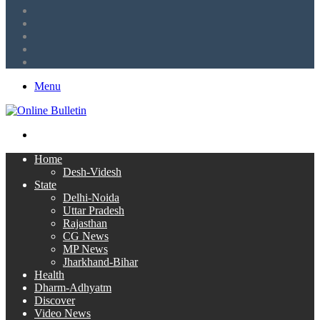
Tumblr
LinkedIn
Twitter
Facebook
RSS
Menu
Search
for
Home
Desh-Videsh
State
Delhi-Noida
Uttar Pradesh
Rajasthan
CG News
MP News
Jharkhand-Bihar
Health
Dharm-Adhyatm
Discover
Video News