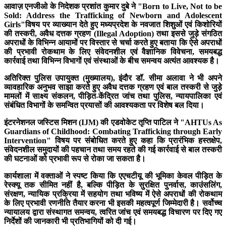
आवाज़ एनजीओ के निदेशक प्रशांत कुमार दुबे ने "Born to Live, Not to be
Sold: Address the Trafficking of Newborn and Adolescent
Girls"विषय पर व्याख्यान देते हुए मध्यप्रदेश के नवजात शिशुओं एवं किशोरियों
की तस्करी, अवैध दत्तक ग्रहण (Illegal Adoption) तथा इससे जुड़े संगठित
अपराधों के विभिन्न आयामों पर विस्तार से चर्चा करते हुए बताया कि ऐसे अपराधों
की प्रभावी रोकथाम के लिए संवेदनशील एवं वैज्ञानिक विवेचना, समयबद्ध
कार्रवाई तथा विभिन्न विभागों एवं संस्थाओं के बीच समन्वय अत्यंत आवश्यक है।
अतिरिक्त पुलिस उपायुक्त (मुख्यालय), इंदौर डॉ. सीमा अलावा ने भी अपने
व्यावहारिक अनुभव साझा करते हुए अवैध दत्तक ग्रहण एवं बाल तस्करी से जुड़े
मामलों में साक्ष्य संकलन, पीड़ित-केंद्रित जांच तथा पुलिस, न्यायपालिका एवं
संबंधित विभागों के समन्वित प्रयासों की आवश्यकता पर विशेष बल दिया।
इंटरनेशनल जस्टिस मिशन (IJM) की एडवोकेट तृप्ति पाटिल ने "AHTUs As
Guardians of Childhood: Combating Trafficking through Early
Intervention" विषय पर संबोधित करते हुए कहा कि प्रारंभिक हस्तक्षेप,
संवेदनशील समुदायों की पहचान तथा समय रहते की गई कार्रवाई से बाल तस्करी
की घटनाओं को प्रभावी रूप से रोका जा सकता है।
कार्यशाला में वक्ताओं ने स्पष्ट किया कि एएचटीयू की भूमिका केवल पीड़ित के
रेस्क्यू तक सीमित नहीं है, बल्कि पीड़ित के सुरक्षित पुनर्वास, काउंसलिंग,
संरक्षण, न्यायिक प्रक्रिया में सहयोग तथा भविष्य में ऐसे अपराधों की रोकथाम
के लिए प्रभावी रणनीति तैयार करना भी इसकी महत्वपूर्ण जिम्मेदारी है। सर्वोच्च
न्यायालय द्वारा संस्थागत समन्वय, त्वरित जांच एवं समयबद्ध विचारण पर दिए गए
निर्देशों की जानकारी भी प्रतिभागियों को दी गई।