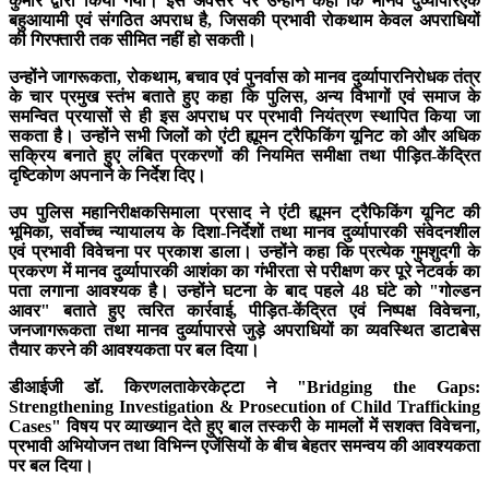
कुमार द्वारा किया गया। इस अवसर पर उन्होंने कहा कि मानव दुर्व्‍यापारएक
बहुआयामी एवं संगठित अपराध है, जिसकी प्रभावी रोकथाम केवल अपराधियों
की गिरफ्तारी तक सीमित नहीं हो सकती।
उन्होंने जागरूकता, रोकथाम, बचाव एवं पुनर्वास को मानव दुर्व्‍यापारनिरोधक तंत्र
के चार प्रमुख स्तंभ बताते हुए कहा कि पुलिस, अन्य विभागों एवं समाज के
समन्वित प्रयासों से ही इस अपराध पर प्रभावी नियंत्रण स्थापित किया जा
सकता है। उन्होंने सभी जिलों को एंटी ह्यूमन ट्रैफिकिंग यूनिट को और अधिक
सक्रिय बनाते हुए लंबित प्रकरणों की नियमित समीक्षा तथा पीड़ित-केंद्रित
दृष्टिकोण अपनाने के निर्देश दिए।
उप पुलिस महानिरीक्षकसिमाला प्रसाद ने एंटी ह्यूमन ट्रैफिकिंग यूनिट की
भूमिका, सर्वोच्च न्यायालय के दिशा-निर्देशों तथा मानव दुर्व्‍यापारकी संवेदनशील
एवं प्रभावी विवेचना पर प्रकाश डाला। उन्होंने कहा कि प्रत्येक गुमशुदगी के
प्रकरण में मानव दुर्व्‍यापारकी आशंका का गंभीरता से परीक्षण कर पूरे नेटवर्क का
पता लगाना आवश्यक है। उन्होंने घटना के बाद पहले 48 घंटे को "गोल्डन
आवर" बताते हुए त्वरित कार्रवाई, पीड़ित-केंद्रित एवं निष्पक्ष विवेचना,
जनजागरूकता तथा मानव दुर्व्‍यापारसे जुड़े अपराधियों का व्यवस्थित डाटाबेस
तैयार करने की आवश्यकता पर बल दिया।
डीआईजी डॉ. किरणलताकेरकेट्टा ने "Bridging the Gaps:
Strengthening Investigation & Prosecution of Child Trafficking
Cases" विषय पर व्याख्यान देते हुए बाल तस्करी के मामलों में सशक्त विवेचना,
प्रभावी अभियोजन तथा विभिन्न एजेंसियों के बीच बेहतर समन्वय की आवश्यकता
पर बल दिया।