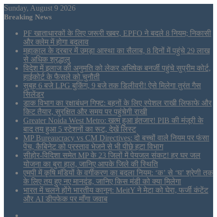
Sunday, August 9 2026
Breaking News
PF खाताधारकों के लिए जरूरी खबर, EPFO ने बदले 8 नियम; निकासी
और क्लेम में होगा बदलाव
महाकाल के दरबार में उमड़ा आस्था का सैलाब, 8 दिनों में पहुंचे 29 लाख
से अधिक श्रद्धालु
विदेश में इलाज की अनुमति को लेकर अभिषेक बनर्जी पहुंचे सुप्रीम कोर्ट,
हाईकोर्ट के फैसले को चुनौती
सुबह 6 बजे LPG बुकिंग, 9 बजे तक डिलीवरी! ऐसे मिलेगा तुरंत गैस
सिलेंडर
डाक विभाग का रक्षाबंधन गिफ्ट: बहनों के लिए स्पेशल राखी लिफाफे और
किट तैयार, सुरक्षित और समय पर पहुंचेगी राखी
Greater Noida West Metro: खत्म हुआ इंतजार! PIB की मंजूरी के
बाद तय हुआ 5 स्टेशनों का रूट, देखें लिस्ट
MP Bureaucracy vs CM Directives: दो बच्चों वाले नियम पर फंसा
पेंच, कैबिनेट को प्रस्ताव भेजने से भी पीछे हटा विभाग
सीहोर-विदिशा समेत MP के 23 जिलों में पेयजल संकट! हर घर जल
योजना का बुरा हाल, जानिए आपके जिले की स्थिति
एमपी में कृषि मंडियों के वर्गीकरण का बदला नियम: ‘क’ से ‘घ’ श्रेणी तक
के लिए तय हुए नए मानदंड, जानिए किस मंडी को क्या मिलेगा
भारत में चलने होंगे भारतीय कानून: MeitY ने मेटा को घेरा, फर्जी कंटेंट
और AI डीपफेक पर माँगा जवाब
Sidebar