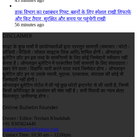
43 minutes ago
डाक विभाग का रक्षाबंधन गिफ्ट: बहनों के लिए स्पेशल राखी लिफाफे
और किट तैयार, सुरक्षित और समय पर पहुंचेगी राखी
56 minutes ago
DISCLAIMER
साइट के कुछ तत्वों में उपयोगकर्ताओं द्वारा प्रस्तुत सामग्री (समाचार / फोटो /
ऑडियो / वीडियो / सोशल साइट्स लिंक आदि) शामिल होगी। ऑनलाइन
बुलेटिन डॉट इन इस तरह के सामग्रियों के लिए कोई जिम्मेदारी स्वीकार नहीं
करता है। ऑनलाइन बुलेटिन में प्रकाशित ऐसी सामग्री के लिए संवाददाता /
खबर देने वाला / विज्ञप्ति जारी करने वाला स्वयं जिम्मेदार होगा। ऑनलाइन
बुलेटिन डॉट इन या उसके स्वामी, मुद्रक, प्रकाशक, संपादक की कोई भी
जिम्मेदारी नहीं होगी।
ऑनलाइन बुलेटिन पोर्टल में ली गई कुछ फोटो इन्टरनेट से ली जाती है, जिनमें
किसी कॉपीराइट के उल्लंघन की मंशा नहीं है। सभी विवादों का न्याय क्षेत्र
बिलासपुर, छत्तीसगढ़ होगा।
Online Bulletin Founder
Owner / Editor: Neelam Khudshah
+91 8305824440
onlinebulletin24@gmail.com
Contact Time: 10:30 am – 12:00pm