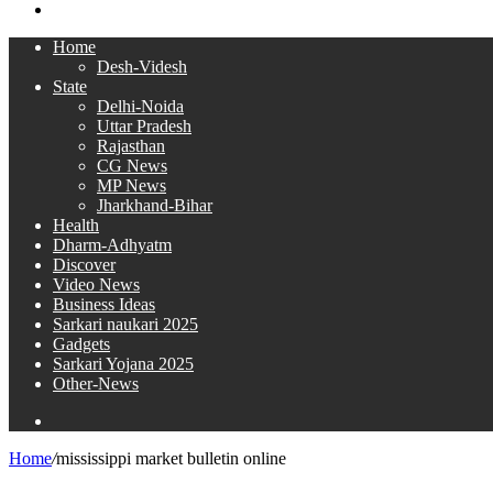
Search
for
Home
Desh-Videsh
State
Delhi-Noida
Uttar Pradesh
Rajasthan
CG News
MP News
Jharkhand-Bihar
Health
Dharm-Adhyatm
Discover
Video News
Business Ideas
Sarkari naukari 2025
Gadgets
Sarkari Yojana 2025
Other-News
Search
for
Home
/
mississippi market bulletin online