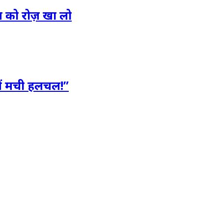
 को रोज़ खा लो
में मची हलचल!”