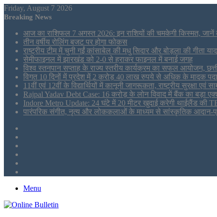
Friday, August 7 2026
Breaking News
आज का राशिफल 7 अगस्त 2026: इन राशियों की चमकेगी किस्मत, जाने
तीन वर्षीय रोलिंग बजट पर होगा फोकस
राष्ट्रीय टीम में चुनी गईं कांसाबेल की मधु सिदार और बोड़ला की गीता यादव
सेमीफाइनल में झारखंड को 2-0 से हराकर फाइनल में बनाई जगह
विश्व स्तनपान सप्ताह के राज्य स्तरीय कार्यक्रम का सफल आयोजन, छत
विगत 10 दिनों में प्रदेश में 2 करोड़ 40 लाख रुपये से अधिक के मादक पदार्
11वीं एवं 12वीं के विद्यार्थियों में कानूनी जागरूकता, राष्ट्रीय सुरक्षा
Rajpal Yadav Debt Case: 16 करोड़ के लोन विवाद में बैंक का बड़ा एक्
Indore Metro Update: 24 घंटे में 20 मीटर खुदाई करेगी थाईलैंड की TB
पारंपरिक संगीत, नृत्य और लोककलाओं के माध्यम से सांस्कृतिक आदान-प्
Sidebar
Tumblr
LinkedIn
Twitter
Facebook
RSS
Menu