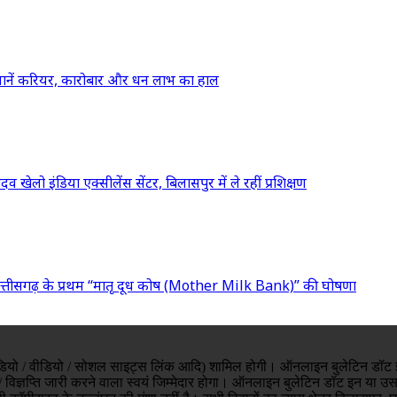
ानें करियर, कारोबार और धन लाभ का हाल
व खेलो इंडिया एक्सीलेंस सेंटर, बिलासपुर में ले रहीं प्रशिक्षण
 छत्तीसगढ़ के प्रथम “मातृ दूध कोष (Mother Milk Bank)” की घोषणा
ो / ऑडियो / वीडियो / सोशल साइट्स लिंक आदि) शामिल होगी। ऑनलाइन बुलेटिन डॉट इ
 विज्ञप्ति जारी करने वाला स्वयं जिम्मेदार होगा। ऑनलाइन बुलेटिन डॉट इन या उस