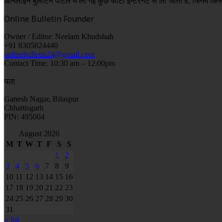
ऑनलाइन बुलेटिन पोर्टल में ली गई कुछ फोटो इन्टरनेट से ली जाती है, जिनमें किस
Online Bulletin Founder
Owner / Editor: Neelam Khudshah
+91 8305824440
onlinebulletin24@gmail.com
Contact Time: 10:30 am – 12:00pm
पता
Ganesh Nagar, Bilaspur
Chhattisgarh
PIN: 495004
August 2026
M
T
W
T
F
S
S
1
2
3
4
5
6
7
8
9
10
11
12
13
14
15
16
17
18
19
20
21
22
23
24
25
26
27
28
29
30
31
« Jul